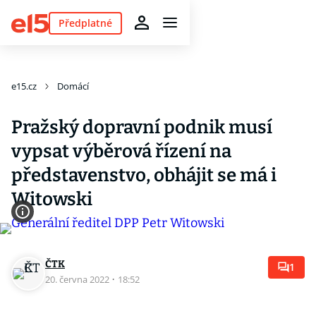
Předplatné
e15.cz
Domácí
Pražský dopravní podnik musí
vypsat výběrová řízení na
představenstvo, obhájit se má i
Witowski
ČTK
1
20. června 2022
·
18:52