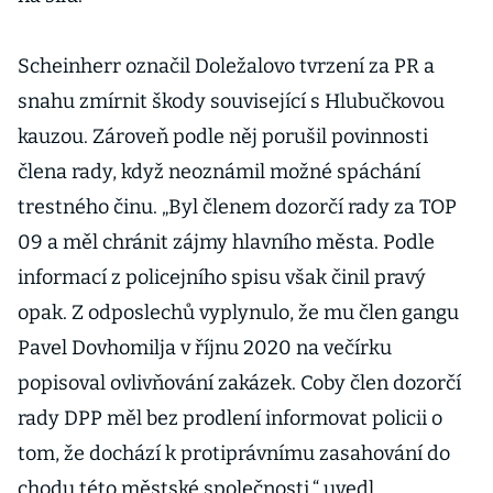
Scheinherr označil Doležalovo tvrzení za PR a
snahu zmírnit škody související s Hlubučkovou
kauzou. Zároveň podle něj porušil povinnosti
člena rady, když neoznámil možné spáchání
trestného činu. „Byl členem dozorčí rady za TOP
09 a měl chránit zájmy hlavního města. Podle
informací z policejního spisu však činil pravý
opak. Z odposlechů vyplynulo, že mu člen gangu
Pavel Dovhomilja v říjnu 2020 na večírku
popisoval ovlivňování zakázek. Coby člen dozorčí
rady DPP měl bez prodlení informovat policii o
tom, že dochází k protiprávnímu zasahování do
chodu této městské společnosti,“ uvedl