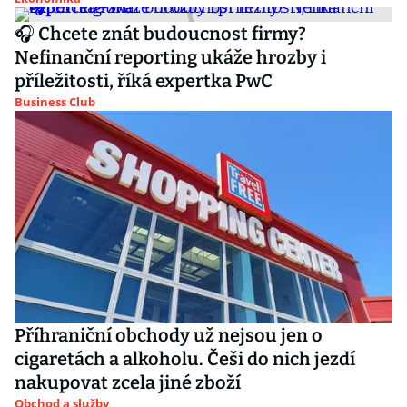
🎧 Chcete znát budoucnost firmy?
Nefinanční reporting ukáže hrozby i
příležitosti, říká expertka PwC
Business Club
Příhraniční obchody už nejsou jen o
cigaretách a alkoholu. Češi do nich jezdí
nakupovat zcela jiné zboží
Obchod a služby