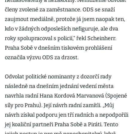
nehlasovatelný a nezákonný. Nemůžeme odvolat
členy zvolené za zaměstnance. ODS se snaží
zaujmout mediálně, protože já jsem naopak ten,
kdo v žádných odposleších nefiguruje, ale dva
roky spolupracoval s policií,“ řekl Scheinherr.
Praha Sobě v dnešním tiskovém prohlášení
označila výzvu ODS za drzost.
Odvolat politické nominanty z dozorčí rady
následně na dnešním jednání vedení města
navrhla radní Hana Kordová Marvanová (Spojené
síly pro Prahu). Její návrh radní zamítli. „Můj
návrh získal podporu jen tří radních a nepodpořili
jej koaliční partneři Praha Sobě a Piráti. Tento