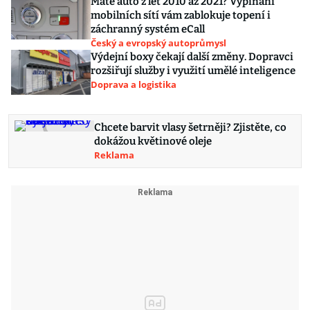
Máte auto z let 2010 až 2021? Vypínání
mobilních sítí vám zablokuje topení i
záchranný systém eCall
Český a evropský autoprůmysl
Výdejní boxy čekají další změny. Dopravci
rozšiřují služby i využití umělé inteligence
Doprava a logistika
Chcete barvit vlasy šetrněji? Zjistěte, co
dokážou květinové oleje
Reklama