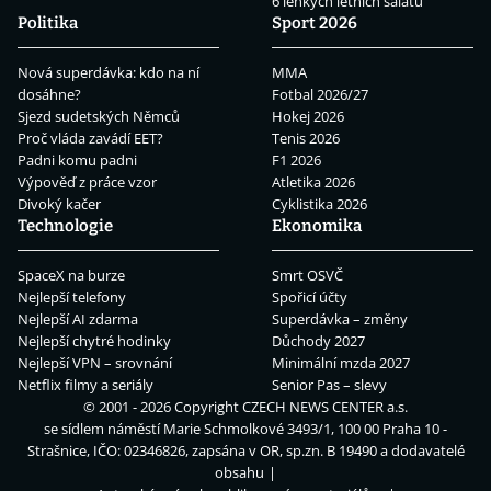
6 lehkých letních salátů
Politika
Sport 2026
Nová superdávka: kdo na ní
MMA
dosáhne?
Fotbal 2026/27
Sjezd sudetských Němců
Hokej 2026
Proč vláda zavádí EET?
Tenis 2026
Padni komu padni
F1 2026
Výpověď z práce vzor
Atletika 2026
Divoký kačer
Cyklistika 2026
Technologie
Ekonomika
SpaceX na burze
Smrt OSVČ
Nejlepší telefony
Spořicí účty
Nejlepší AI zdarma
Superdávka – změny
Nejlepší chytré hodinky
Důchody 2027
Nejlepší VPN – srovnání
Minimální mzda 2027
Netflix filmy a seriály
Senior Pas – slevy
© 2001 - 2026 Copyright
CZECH NEWS CENTER a.s.
se sídlem náměstí Marie Schmolkové 3493/1, 100 00 Praha 10 -
Strašnice, IČO: 02346826, zapsána v OR, sp.zn. B 19490 a dodavatelé
obsahu