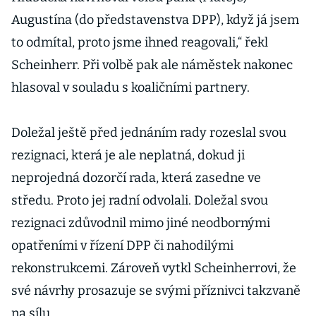
Augustína (do představenstva DPP), když já jsem
to odmítal, proto jsme ihned reagovali,“ řekl
Scheinherr. Při volbě pak ale náměstek nakonec
hlasoval v souladu s koaličními partnery.
Doležal ještě před jednáním rady rozeslal svou
rezignaci, která je ale neplatná, dokud ji
neprojedná dozorčí rada, která zasedne ve
středu. Proto jej radní odvolali. Doležal svou
rezignaci zdůvodnil mimo jiné neodbornými
opatřeními v řízení DPP či nahodilými
rekonstrukcemi. Zároveň vytkl Scheinherrovi, že
své návrhy prosazuje se svými příznivci takzvaně
na sílu.