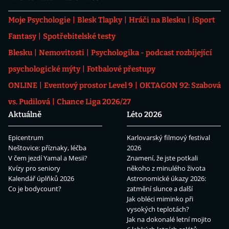
Moje Psychologie
Blesk Tlapky
Hráči na Blesku
iSport
Fantasy
Spotřebitelské testy
Blesku
Nemovitosti
Psychologika - podcast rozbíjející
psychologické mýty
Fotbalové přestupy
ONLINE
Eventový prostor Level 9
OKTAGON 92: Szabová
vs. Pudilová
Chance Liga 2026/27
Aktuálně
Léto 2026
Epicentrum
Karlovarský filmový festival
Neštovice: příznaky, léčba
2026
V čem jezdí Yamal a Mesii?
Znamení, že jste potkali
Kvízy pro seniory
někoho z minulého života
Kalendář úplňků 2026
Astronomické úkazy 2026:
Co je bodycount?
zatmění slunce a další
Jak obléci miminko při
vysokých teplotách?
Jak na dokonalé letní mojito