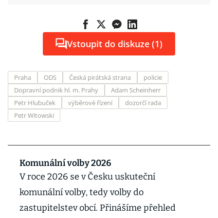
Vstoupit do diskuze (1)
Praha
ODS
Česká pirátská strana
policie
Dopravní podnik hl. m. Prahy
Adam Scheinherr
Petr Hlubuček
výběrové řízení
dozorčí rada
Petr Witowski
Komunální volby 2026
V roce 2026 se v Česku uskuteční
komunální volby, tedy volby do
zastupitelstev obcí. Přinášíme přehled