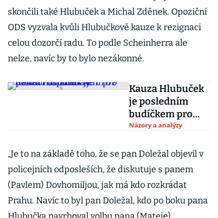
skončili také Hlubuček a Michal Zděnek. Opoziční
ODS vyzvala kvůli Hlubučkově kauze k rezignaci
celou dozorčí radu. To podle Scheinherra ale
nelze, navíc by to bylo nezákonné.
Kauza Hlubuček
je posledním
budíčkem pro
STAN. Pošpiněná
Názory a analýzy
je i TOP 09
„Je to na základě toho, že se pan Doležal objevil v
policejních odposleších, že diskutuje s panem
(Pavlem) Dovhomiljou, jak má kdo rozkrádat
Prahu. Navíc to byl pan Doležal, kdo po boku pana
Hlubučka navrhoval volbu pana (Mateje)