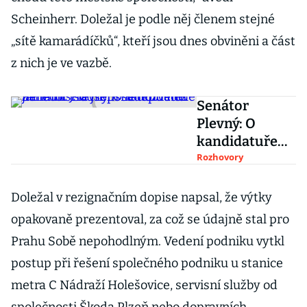
Scheinherr. Doležal je podle něj členem stejné
„sítě kamarádíčků“, kteří jsou dnes obviněni a část
z nich je ve vazbě.
Senátor
Plevný: O
kandidatuře
na ministra
Rozhovory
jsem se
dozvěděl z
Doležal v rezignačním dopise napsal, že výtky
médií. Jsou
opakovaně prezentoval, za což se údajně stal pro
lepší adepti
Prahu Sobě nepohodlným. Vedení podniku vytkl
než já
postup při řešení společného podniku u stanice
metra C Nádraží Holešovice, servisní služby od