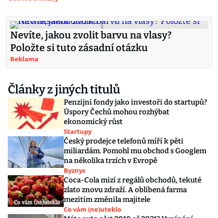
Nevíte, jakou zvolit barvu na vlasy?
Položte si tuto zásadní otázku
Reklama
Články z jiných titulů
Penzijní fondy jako investoři do startupů?
Úspory Čechů mohou rozhýbat
ekonomický růst
Startupy
Český prodejce telefonů míří k pěti
miliardám. Pomohl mu obchod s Googlem
na několika trzích v Evropě
Byznys
Coca-Cola mizí z regálů obchodů, tekuté
zlato znovu zdraží. A oblíbená farma
mezitím změnila majitele
Co vám (ne)uteklo