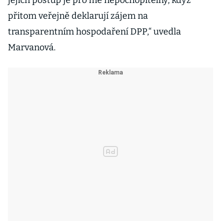
jejich postup je pro mě nepochopitelný, když
přitom veřejně deklarují zájem na
transparentním hospodaření DPP,“ uvedla
Marvanová.