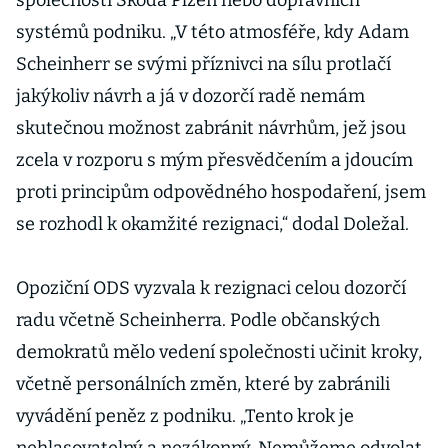
společnosti Škoda Plzeň nebo dopravních
systémů podniku. „V této atmosféře, kdy Adam
Scheinherr se svými příznivci na sílu protlačí
jakýkoliv návrh a já v dozorčí radě nemám
skutečnou možnost zabránit návrhům, jež jsou
zcela v rozporu s mým přesvědčením a jdoucím
proti principům odpovědného hospodaření, jsem
se rozhodl k okamžité rezignaci,“ dodal Doležal.
Opoziční ODS vyzvala k rezignaci celou dozorčí
radu včetně Scheinherra. Podle občanských
demokratů mělo vedení společnosti učinit kroky,
včetně personálních změn, které by zabránili
vyvádění peněz z podniku. „Tento krok je