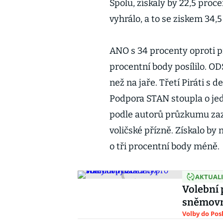
Spolu, získaly by 22,5 proc
vyhrálo, a to se ziskem 34,5
ANO s 34 procenty oproti
procentní body posílilo. OD
než na jaře. Třetí Piráti s d
Podpora STAN stoupla o jed
podle autorů průzkumu zaz
voličské přízně. Získalo by
o tři procentní body méně.
AKTUAL
Volební 
sněmovn
Volby do Po