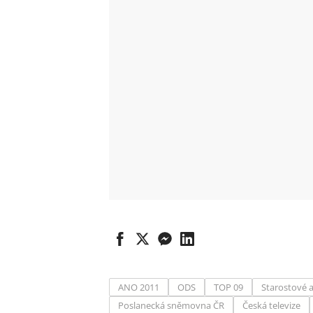
ANO 2011
ODS
TOP 09
Starostové a
Poslanecká sněmovna ČR
Česká televize