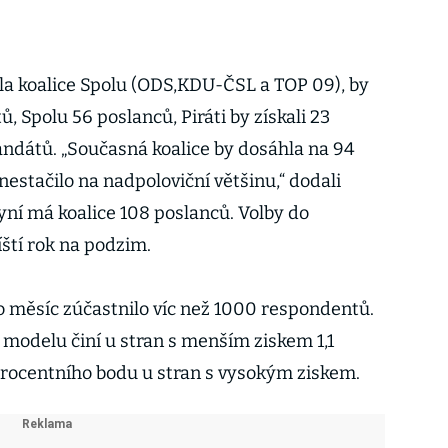
ala koalice Spolu (ODS,KDU-ČSL a TOP 09), by
 Spolu 56 poslanců, Piráti by získali 23
andátů. „Současná koalice by dosáhla na 94
estačilo na nadpoloviční většinu,“ dodali
yní má koalice 108 poslanců. Volby do
ští rok na podzim.
 měsíc zúčastnilo víc než 1000 respondentů.
 modelu činí u stran s menším ziskem 1,1
procentního bodu u stran s vysokým ziskem.