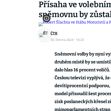
Přísaha ve volební
sněmovnu by zůstali
ČTK
30. června 2024
·
16:23
Sněmovní volby by nyní vyh
druhém místě by se umísti
dalo hlas 16 procent volič
Českou televizi vyplývá, že
devítiprocentní podporou, 
model přisoudil šest proce
zisk poslaneckých křesel z
mimoparlamentních stran ne