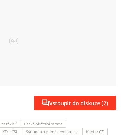
Vstoupit do diskuze (2)
 nezávislí
Česká pirátská strana
KDU-ČSL
Svoboda a přímá demokracie
Kantar CZ