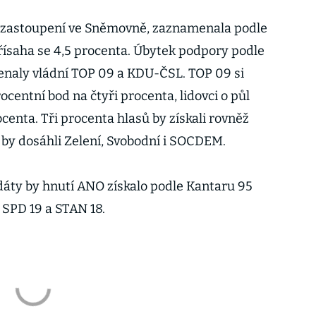
jí zastoupení ve Sněmovně, zaznamenala podle
řísaha se 4,5 procenta. Úbytek podpory podle
aly vládní TOP 09 a KDU-ČSL. TOP 09 si
ocentní bod na čtyři procenta, lidovci o půl
centa. Tři procenta hlasů by získali rovněž
 by dosáhli Zelení, Svobodní i SOCDEM.
áty by hnutí ANO získalo podle Kantaru 95
 SPD 19 a STAN 18.