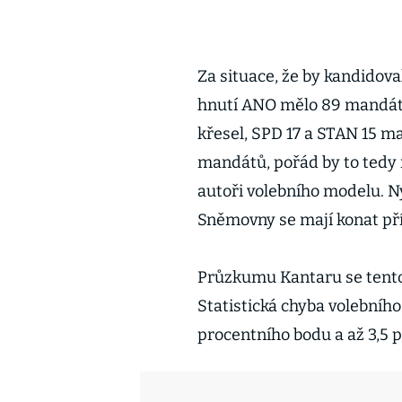
Za situace, že by kandidov
hnutí ANO mělo 89 mandátů,
křesel, SPD 17 a STAN 15 m
mandátů, pořád by to tedy n
autoři volebního modelu. N
Sněmovny se mají konat pří
Průzkumu Kantaru se tento
Statistická chyba volebního
procentního bodu a až 3,5 