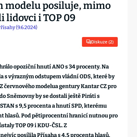
m modelu posiluje, mimo
 lidovci i TOP 09
Diskuze (
2
)
rálo opoziční hnutí ANO s 34 procenty. Na
la s výrazným odstupem vládní ODS, které by
ů. Z červnového modelua gentury Kantar CZ pro
 do Sněmovny by se dostali ještě Piráti s
STAN s 9,5 procenta a hnutí SPD, kterému
nt hlasů. Pod pětiprocentní hranicí nutnou pro
ůstaly TOP 09 i KDU-ČSL. Z
jvíc posílila Přísaha s 4,5 procenta hlasů.