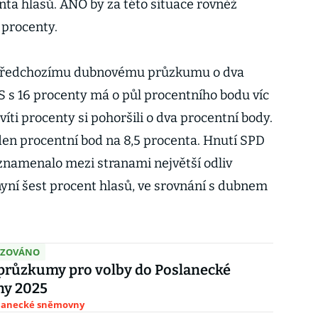
enta hlasů. ANO by za této situace rovněž
 procenty.
 předchozímu dubnovému průzkumu o dva
S s 16 procenty má o půl procentního bodu víc
evíti procenty si pohoršili o dva procentní body.
en procentní bod na 8,5 procenta. Hnutí SPD
namenalo mezi stranami největší odliv
 nyní šest procent hlasů, ve srovnání s dubnem
IZOVÁNO
průzkumy pro volby do Poslanecké
y 2025
slanecké sněmovny