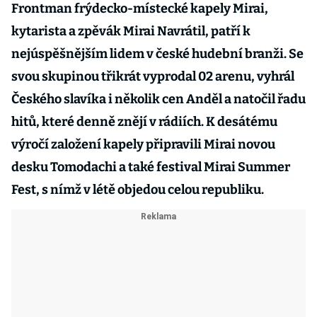
Frontman frýdecko-místecké kapely Mirai,
kytarista a zpěvák Mirai Navrátil, patří k
nejúspěšnějším lidem v české hudební branži. Se
svou skupinou třikrát vyprodal 02 arenu, vyhrál
Českého slavíka i několik cen Anděl a natočil řadu
hitů, které denně znějí v rádiích. K desátému
výročí založení kapely připravili Mirai novou
desku Tomodachi a také festival Mirai Summer
Fest, s nímž v létě objedou celou republiku.