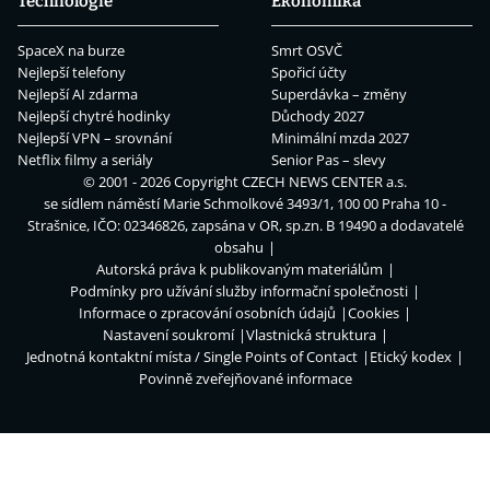
Technologie
Ekonomika
SpaceX na burze
Smrt OSVČ
Nejlepší telefony
Spořicí účty
Nejlepší AI zdarma
Superdávka – změny
Nejlepší chytré hodinky
Důchody 2027
Nejlepší VPN – srovnání
Minimální mzda 2027
Netflix filmy a seriály
Senior Pas – slevy
© 2001 - 2026 Copyright
CZECH NEWS CENTER a.s.
se sídlem náměstí Marie Schmolkové 3493/1, 100 00 Praha 10 -
Strašnice, IČO: 02346826, zapsána v OR, sp.zn. B 19490 a dodavatelé
obsahu
Autorská práva k publikovaným materiálům
Podmínky pro užívání služby informační společnosti
Informace o zpracování osobních údajů
Cookies
Nastavení soukromí
Vlastnická struktura
Jednotná kontaktní místa / Single Points of Contact
Etický kodex
Povinně zveřejňované informace