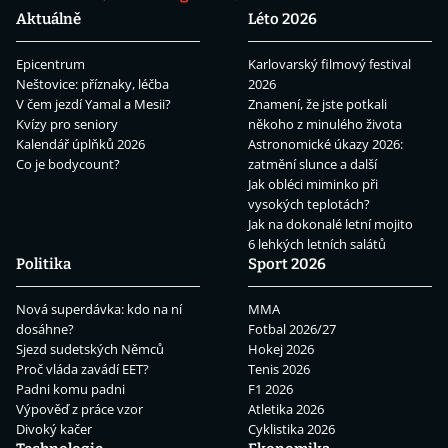
Aktuálně
Léto 2026
Epicentrum
Karlovarský filmový festival
Neštovice: příznaky, léčba
2026
V čem jezdí Yamal a Mesii?
Znamení, že jste potkali
Kvízy pro seniory
někoho z minulého života
Kalendář úplňků 2026
Astronomické úkazy 2026:
Co je bodycount?
zatmění slunce a další
Jak obléci miminko při
vysokých teplotách?
Jak na dokonalé letní mojito
6 lehkých letních salátů
Politika
Sport 2026
Nová superdávka: kdo na ní
MMA
dosáhne?
Fotbal 2026/27
Sjezd sudetských Němců
Hokej 2026
Proč vláda zavádí EET?
Tenis 2026
Padni komu padni
F1 2026
Výpověď z práce vzor
Atletika 2026
Divoký kačer
Cyklistika 2026