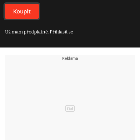
Koupit
Už mám předplatné.
Přihlásit se