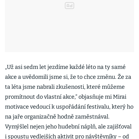
„Už asi sedm let jezdíme každé léto na ty samé
akce a uvědomili jsme si, že to chce změnu. Že za
ta léta jsme nabrali zkušenosti, které můžeme
promítnout do vlastní akce,“ objasňuje mi Mirai
motivace vedoucí k uspořádání festivalu, který ho
na jaře organizačně hodně zaměstnával.
Vymýšlel nejen jeho hudební náplň, ale zajišťoval
i spoustu vedlejších aktivit pro návštěvníky – od