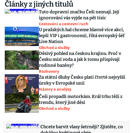
Články z jiných titulů
Tuto dopravní značku Češi neznají. Její
ignorování vás vyjde na pět tisíc
Cestování a cestovní ruch
U pražských hal chceme hlavně více akcí,
lepší VIP i gastronomii, říká evropský šéf
Live Nation
Obchod a služby
Děsivý pohled na českou krajinu. Proč v
Česku mizí voda a jak k tomu přispívají
rodinné bazény?
Rozhovory
Za státní dluhy Česko platí čtvrté nejvyšší
úroky v Evropské unii
Názory a analýzy
Češi propadli motorkám. Král trhu těží z
trendu, který jiné děsí
Obchod a služby
Chcete barvit vlasy šetrněji? Zjistěte, co
dokážou květinové oleje