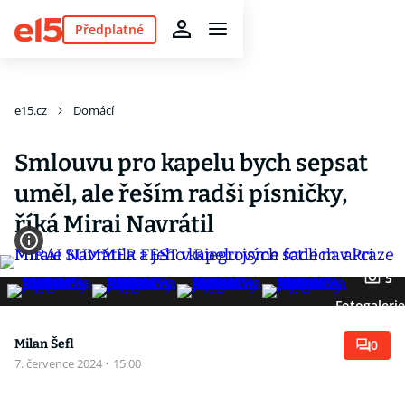
Předplatné
e15.cz
Domácí
Smlouvu pro kapelu bych sepsat
uměl, ale řeším radši písničky,
říká Mirai Navrátil
5
Fotogalerie
Milan Šefl
0
7. července 2024
·
15:00