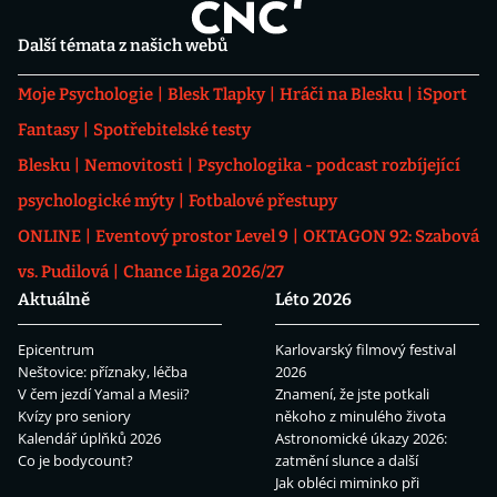
Další témata z našich webů
Moje Psychologie
Blesk Tlapky
Hráči na Blesku
iSport
Fantasy
Spotřebitelské testy
Blesku
Nemovitosti
Psychologika - podcast rozbíjející
psychologické mýty
Fotbalové přestupy
ONLINE
Eventový prostor Level 9
OKTAGON 92: Szabová
vs. Pudilová
Chance Liga 2026/27
Aktuálně
Léto 2026
Epicentrum
Karlovarský filmový festival
Neštovice: příznaky, léčba
2026
V čem jezdí Yamal a Mesii?
Znamení, že jste potkali
Kvízy pro seniory
někoho z minulého života
Kalendář úplňků 2026
Astronomické úkazy 2026:
Co je bodycount?
zatmění slunce a další
Jak obléci miminko při