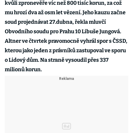
kvůli zpronevěře víc než 800 tisíc korun, za což
mu hrozí dva až osm let vězení. Jeho kauzu začne
soud projednávat 27.dubna, řekla mluvčí
Obvodního soudu pro Prahu 10 Libuše Jungová.
Altner ve čtvrtek pravomocně vyhrál spor s ČSSD,
kterou jako jeden z právníků zastupoval ve sporu
o Lidový dům. Na straně vysoudil přes 337
milionů korun.