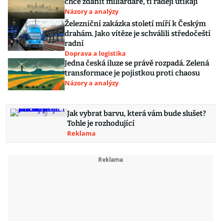
chce zdanit miliardáře, ti raději utíkají
Názory a analýzy
Železniční zakázka století míří k Českým
drahám. Jako vítěze je schválili středočeští
radní
Doprava a logistika
Jedna česká iluze se právě rozpadá. Zelená
transformace je pojistkou proti chaosu
Názory a analýzy
Jak vybrat barvu, která vám bude slušet?
Tohle je rozhodující
Reklama