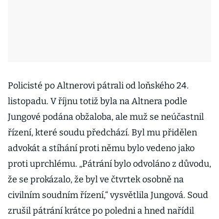
Policisté po Altnerovi pátrali od loňského 24.
listopadu. V říjnu totiž byla na Altnera podle
Jungové podána obžaloba, ale muž se neúčastnil
řízení, které soudu předchází. Byl mu přidělen
advokát a stíhání proti němu bylo vedeno jako
proti uprchlému. „Pátrání bylo odvoláno z důvodu,
že se prokázalo, že byl ve čtvrtek osobně na
civilním soudním řízení,“ vysvětlila Jungová. Soud
zrušil pátrání krátce po poledni a hned nařídil