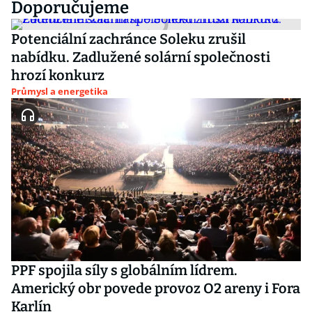
Doporučujeme
Potenciální zachránce Soleku zrušil
nabídku. Zadlužené solární společnosti
hrozí konkurz
Průmysl a energetika
PPF spojila síly s globálním lídrem.
Americký obr povede provoz O2 areny i Fora
Karlín