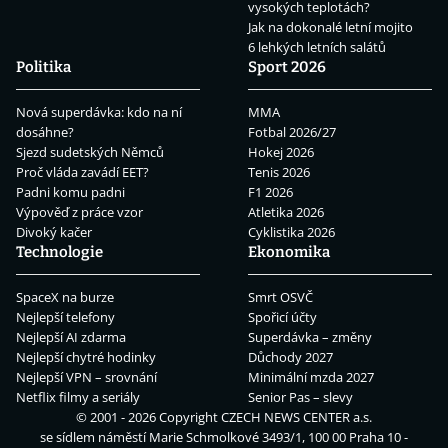
vysokých teplotách?
Jak na dokonalé letní mojito
6 lehkých letních salátů
Politika
Sport 2026
Nová superdávka: kdo na ní
MMA
dosáhne?
Fotbal 2026/27
Sjezd sudetských Němců
Hokej 2026
Proč vláda zavádí EET?
Tenis 2026
Padni komu padni
F1 2026
Výpověď z práce vzor
Atletika 2026
Divoký kačer
Cyklistika 2026
Technologie
Ekonomika
SpaceX na burze
Smrt OSVČ
Nejlepší telefony
Spořicí účty
Nejlepší AI zdarma
Superdávka – změny
Nejlepší chytré hodinky
Důchody 2027
Nejlepší VPN – srovnání
Minimální mzda 2027
Netflix filmy a seriály
Senior Pas – slevy
© 2001 - 2026 Copyright
CZECH NEWS CENTER a.s.
se sídlem náměstí Marie Schmolkové 3493/1, 100 00 Praha 10 -