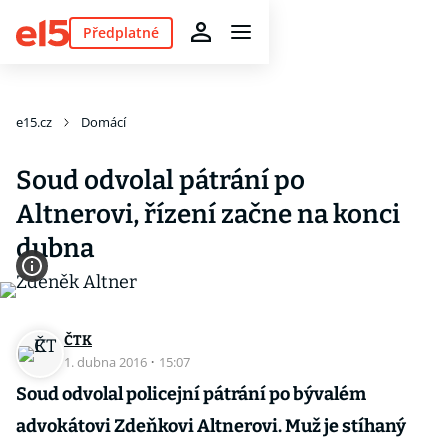
Předplatné
e15.cz
Domácí
Soud odvolal pátrání po
Altnerovi, řízení začne na konci
dubna
ČTK
1. dubna 2016
·
15:07
Soud odvolal policejní pátrání po bývalém
advokátovi Zdeňkovi Altnerovi. Muž je stíhaný