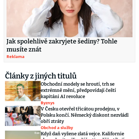
Jak spolehlivě zakryjete šediny? Tohle
musíte znát
Reklama
Články z jiných titulů
Obchodní modely se hroutí, trh se
extrémně mění, předpovídají čeští
kapitáni AI revoluce
Byznys
V Česku otevřel třicátou prodejnu, v
Polsku končí. Německý diskont nezvládl
obří ztráty
Obchod a služby
Když daň vyžene zlatá vejce. Kalifornie