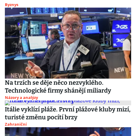
Byznys
Na trzích se děje něco nezvyklého.
Technologické firmy shánějí miliardy
Názory a analýzy
Itálie vyklízí pláže. První plážové kluby mizí,
turisté změnu pocítí brzy
Zahraniční