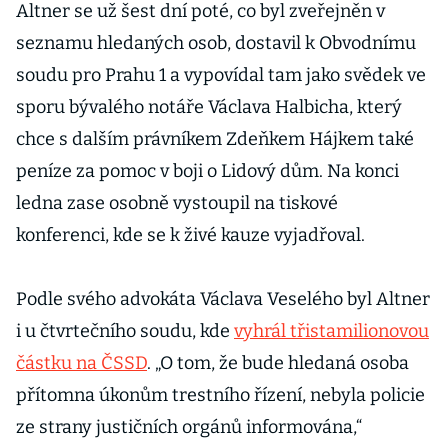
Altner se už šest dní poté, co byl zveřejněn v
seznamu hledaných osob, dostavil k Obvodnímu
soudu pro Prahu 1 a vypovídal tam jako svědek ve
sporu bývalého notáře Václava Halbicha, který
chce s dalším právníkem Zdeňkem Hájkem také
peníze za pomoc v boji o Lidový dům. Na konci
ledna zase osobně vystoupil na tiskové
konferenci, kde se k živé kauze vyjadřoval.
Podle svého advokáta Václava Veselého byl Altner
i u čtvrtečního soudu, kde
vyhrál třistamilionovou
částku na ČSSD
. „O tom, že bude hledaná osoba
přítomna úkonům trestního řízení, nebyla policie
ze strany justičních orgánů informována,“