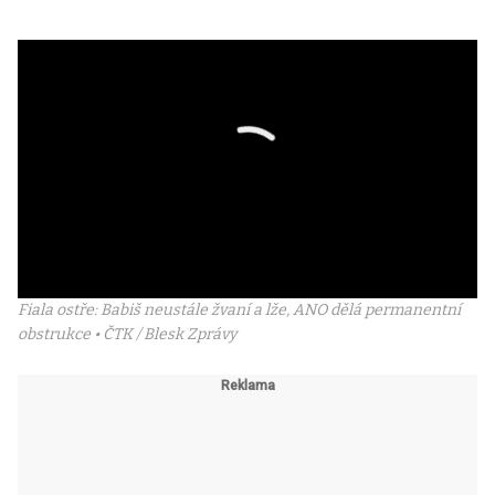
Fiala ostře: Babiš neustále žvaní a lže, ANO dělá permanentní
obstrukce • ČTK / Blesk Zprávy