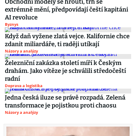
Obchodní modely se hroutí, trh se
extrémně mění, předpovídají čeští kapitáni
AI revoluce
Byznys
Když daň vyžene zlatá vejce. Kalifornie chce
zdanit miliardáře, ti raději utíkají
Názory a analýzy
Železniční zakázka století míří k Českým
drahám. Jako vítěze je schválili středočeští
radní
Doprava a logistika
Jedna česká iluze se právě rozpadá. Zelená
transformace je pojistkou proti chaosu
Názory a analýzy