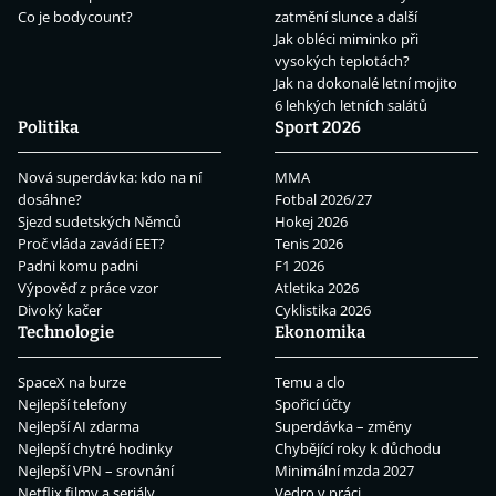
Co je bodycount?
zatmění slunce a další
Jak obléci miminko při
vysokých teplotách?
Jak na dokonalé letní mojito
6 lehkých letních salátů
Politika
Sport 2026
Nová superdávka: kdo na ní
MMA
dosáhne?
Fotbal 2026/27
Sjezd sudetských Němců
Hokej 2026
Proč vláda zavádí EET?
Tenis 2026
Padni komu padni
F1 2026
Výpověď z práce vzor
Atletika 2026
Divoký kačer
Cyklistika 2026
Technologie
Ekonomika
SpaceX na burze
Temu a clo
Nejlepší telefony
Spořicí účty
Nejlepší AI zdarma
Superdávka – změny
Nejlepší chytré hodinky
Chybějící roky k důchodu
Nejlepší VPN – srovnání
Minimální mzda 2027
Netflix filmy a seriály
Vedro v práci