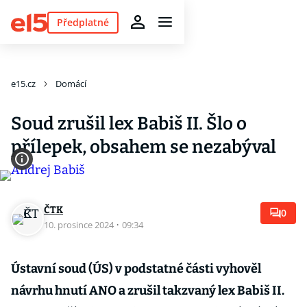
Předplatné
e15.cz
Domácí
Soud zrušil lex Babiš II. Šlo o
přílepek, obsahem se nezabýval
ČTK
0
10. prosince 2024
·
09:34
Ústavní soud (ÚS) v podstatné části vyhověl
návrhu hnutí ANO a zrušil takzvaný lex Babiš II.