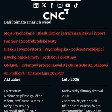
Další témata z našich webů
Moje Psychologie
Blesk Tlapky
Hráči na Blesku
iSport
Fantasy
Spotřebitelské testy
Blesku
Nemovitosti
Psychologika - podcast rozbíjející
psychologické mýty
Fotbalové přestupy
ONLINE
Eventový prostor Level 9
OKTAGON 92: Szabová
vs. Pudilová
Chance Liga 2026/27
Aktuálně
Léto 2026
Epicentrum
Karlovarský filmový festival
Neštovice: příznaky, léčba
2026
V čem jezdí Yamal a Mesii?
Znamení, že jste potkali
Kvízy pro seniory
někoho z minulého života
Kalendář úplňků 2026
Astronomické úkazy 2026: