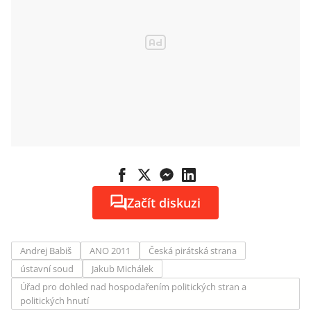
Začít diskuzi
Andrej Babiš
ANO 2011
Česká pirátská strana
ústavní soud
Jakub Michálek
Úřad pro dohled nad hospodařením politických stran a
politických hnutí