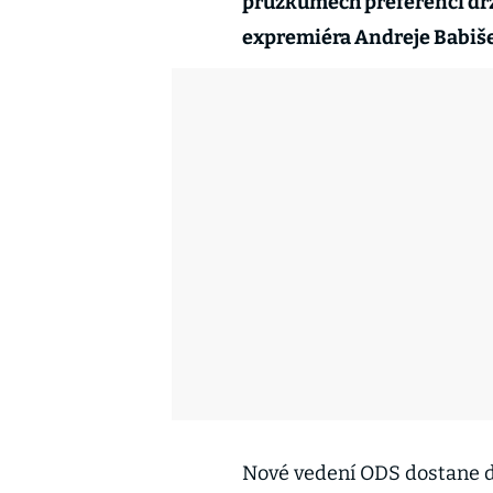
průzkumech preferencí dr
expremiéra Andreje Babiše
Nové vedení ODS dostane d