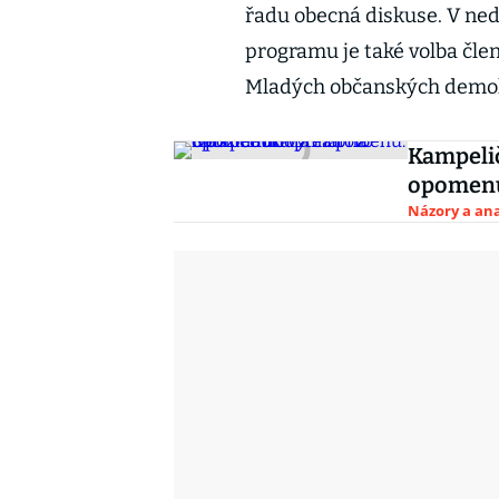
řadu obecná diskuse. V ned
programu je také volba čle
Mladých občanských demo
Kampelič
opomenu
Názory a ana