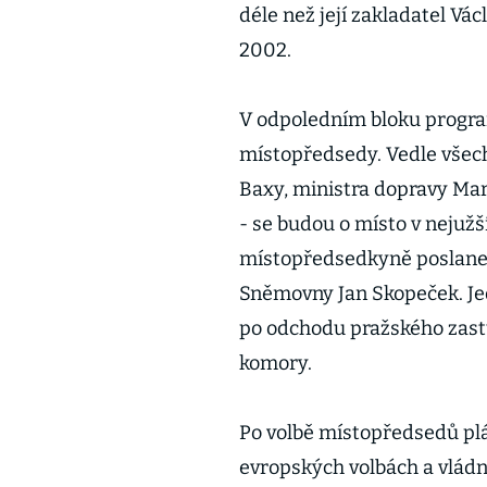
déle než její zakladatel Vác
2002.
V odpoledním bloku progra
místopředsedy. Vedle všech
Baxy, ministra dopravy Ma
- se budou o místo v nejuž
místopředsedkyně poslane
Sněmovny Jan Skopeček. Je
po odchodu pražského zast
komory.
Po volbě místopředsedů plá
evropských volbách a vládn