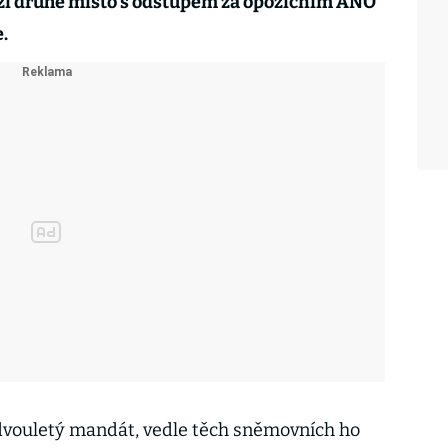
ží druhé místo s odstupem za opozičním ANO
.
vouletý mandát, vedle těch sněmovních ho