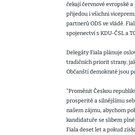
čekají červnové evropské a
přijedou i všichni viceprem
partnerů ODS ve vládě. Fia
spojenectví s KDU-ČSL a TOP
Delegáty Fiala plánuje osl
tradičních priorit strany, ja
Občanští demokraté jsou pod
"Proměnit Českou republiku
prosperitě a silnějšímu seb
našem zájmu, abychom pokr
kandidatuře se slibem plné
Fiala deset let a pokud zís