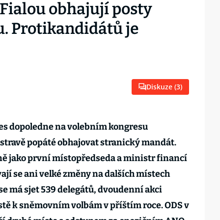
 Fialou obhajují posty
u. Protikandidátů je
Diskuze (
3
)
nes dopoledne na volebním kongresu
travě popáté obhajovat stranický mandát.
ě jako první místopředseda a ministr financí
jí se ani velké změny na dalších místech
se má sjet 539 delegátů, dvoudenní akci
estě k sněmovním volbám v příštím roce. ODS v