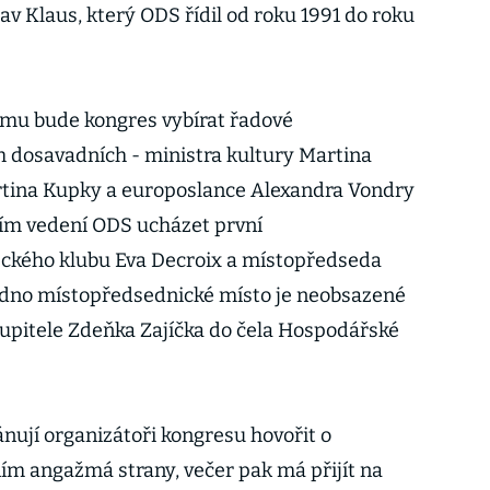
lav Klaus, který ODS řídil od roku 1991 do roku
mu bude kongres vybírat řadové
 dosavadních - ministra kultury Martina
rtina Kupky a europoslance Alexandra Vondry
ším vedení ODS ucházet první
ckého klubu Eva Decroix a místopředseda
dno místopředsednické místo je neobsazené
upitele Zdeňka Zajíčka do čela Hospodářské
nují organizátoři kongresu hovořit o
ím angažmá strany, večer pak má přijít na