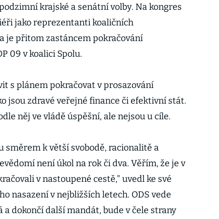
 podzimní krajské a senátní volby. Na kongres
iéři jako reprezentanti koaličních
la je přitom zastáncem pokračování
 09 v koalici Spolu.
ovit s plánem pokračovat v prosazování
ko jsou zdravé veřejné finance či efektivní stát.
le něj ve vládě úspěšní, ale nejsou u cíle.
 směrem k větší svobodě, racionalitě a
evědomí není úkol na rok či dva. Věřím, že je v
ačovali v nastoupené cestě," uvedl ke své
ho nasazení v nejbližších letech. ODS vede
ká a dokončí další mandát, bude v čele strany