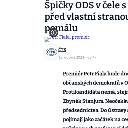
Špičky ODS v čele s
před vlastní strano
pomálu
ČTK
13. dubna 2024
·
08:47
Premiér Petr Fiala bude d
občanských demokratů v Os
Protikandidáta nemá, stejn
Zbyněk Stanjura. Neočekáva
předsednictva. Do Ostravy 
pojímají jako začátek na c