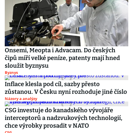
Onsemi, Meopta i Advacam. Do českých
čipů míří velké peníze, patenty mají hned
sloužit byznysu
Byznys
Inflace klesla pod cíl, sazby přesto
zůstanou. V Česku nyní rozhoduje jiné číslo
Názory a analýzy
CSG investuje do kanadského vývojáře
interceptorů a nadzvukových technologií,
chce výrobky prosadit v NATO
CSG