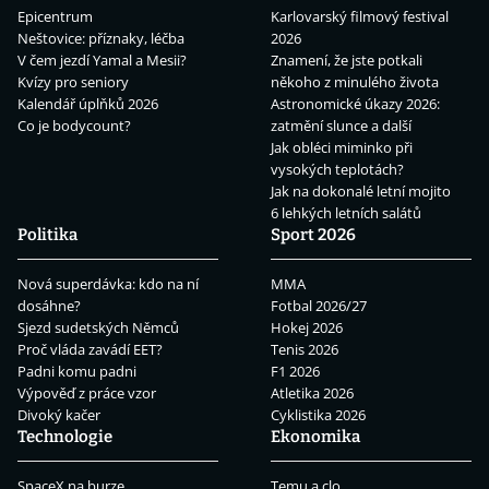
Epicentrum
Karlovarský filmový festival
Neštovice: příznaky, léčba
2026
V čem jezdí Yamal a Mesii?
Znamení, že jste potkali
Kvízy pro seniory
někoho z minulého života
Kalendář úplňků 2026
Astronomické úkazy 2026:
Co je bodycount?
zatmění slunce a další
Jak obléci miminko při
vysokých teplotách?
Jak na dokonalé letní mojito
6 lehkých letních salátů
Politika
Sport 2026
Nová superdávka: kdo na ní
MMA
dosáhne?
Fotbal 2026/27
Sjezd sudetských Němců
Hokej 2026
Proč vláda zavádí EET?
Tenis 2026
Padni komu padni
F1 2026
Výpověď z práce vzor
Atletika 2026
Divoký kačer
Cyklistika 2026
Technologie
Ekonomika
SpaceX na burze
Temu a clo