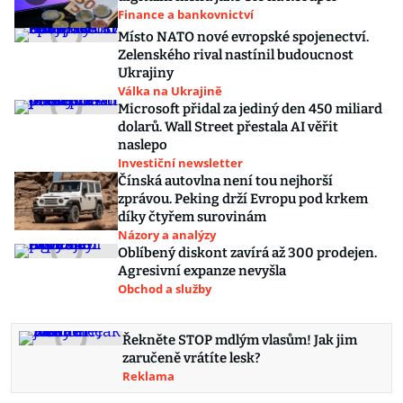
Finance a bankovnictví
Místo NATO nové evropské spojenectví.
Zelenského rival nastínil budoucnost
Ukrajiny
Válka na Ukrajině
Microsoft přidal za jediný den 450 miliard
dolarů. Wall Street přestala AI věřit
naslepo
Investiční newsletter
Čínská autovlna není tou nejhorší
zprávou. Peking drží Evropu pod krkem
díky čtyřem surovinám
Názory a analýzy
Oblíbený diskont zavírá až 300 prodejen.
Agresivní expanze nevyšla
Obchod a služby
Řekněte STOP mdlým vlasům! Jak jim
zaručeně vrátíte lesk?
Reklama