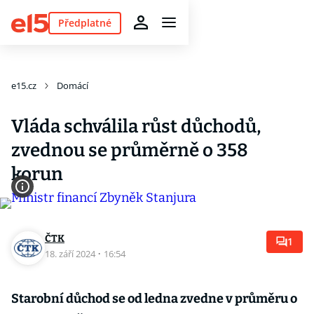
Předplatné
e15.cz
Domácí
Vláda schválila růst důchodů,
zvednou se průměrně o 358
korun
ČTK
1
18. září 2024
·
16:54
Starobní důchod se od ledna zvedne v průměru o