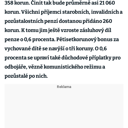
358 korun. Činit tak bude průměrně asi 21 060
korun. Všichni příjemci starobních, invalidních a
pozůstalostních penzí dostanou přidáno 260
korun. K tomu jim ještě vzroste zásluhový díl
penze o 0,6 procenta. Pětisetkorunový bonus za
vychované dítě se navýší o tři koruny. O 0,6
procenta se upraví také důchodové příplatky pro
odbojáře, vězně komunistického režimu a
pozůstalé po nich.