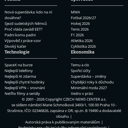
Nová superdávka: kdo na ní
MMA
dosáhne?
Fotbal 2026/27
Sjezd sudetských Němců
Hokej 2026
Proč vláda zavádí EET?
Tenis 2026
Padni komu padni
F1 2026
Výpověď z práce vzor
Atletika 2026
Divoký kačer
Cyklistika 2026
Technologie
Ekonomika
SpaceX na burze
Temu a clo
Nejlepší telefony
Spořicí účty
Nejlepší AI zdarma
Superdávka – změny
Nejlepší chytré hodinky
Chybějící roky k důchodu
Nejlepší VPN – srovnání
Minimální mzda 2027
Netflix filmy a seriály
Vedro v práci
© 2001 - 2026 Copyright
CZECH NEWS CENTER a.s.
se sídlem náměstí Marie Schmolkové 3493/1, 100 00 Praha 10 -
Strašnice, IČO: 02346826, zapsána v OR, sp.zn. B 19490 a dodavatelé
obsahu
Autorská práva k publikovaným materiálům
Podmínky pro užívání služby informační společnosti