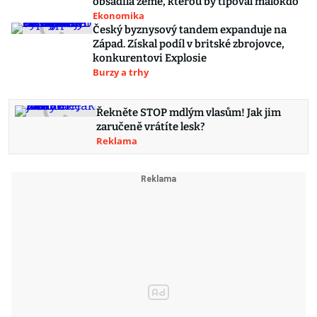
obsadila země, kterou by tipoval málokdo
Ekonomika
Český byznysový tandem expanduje na
Západ. Získal podíl v britské zbrojovce,
konkurentovi Explosie
Burzy a trhy
Řekněte STOP mdlým vlasům! Jak jim
zaručeně vrátíte lesk?
Reklama