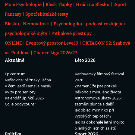
Moje Psychologie
Blesk Tlapky
Hráči na Blesku
iSport
Fantasy
Spotřebitelské testy
Blesku
Nemovitosti
Psychologika - podcast rozbíjející
psychologické mýty
Fotbalové přestupy
ONLINE
Eventový prostor Level 9
OKTAGON 92: Szabová
vs. Pudilová
Chance Liga 2026/27
Aktuálně
Léto 2026
Epicentrum
Karlovarský filmový festival
Neštovice: příznaky, léčba
2026
V čem jezdí Yamal a Mesii?
Znamení, že jste potkali
Kvízy pro seniory
někoho z minulého života
Kalendář úplňků 2026
Astronomické úkazy 2026:
Co je bodycount?
zatmění slunce a další
Jak obléci miminko při
vysokých teplotách?
Jak na dokonalé letní mojito
6 lehkých letních salátů
Politika
Sport 2026