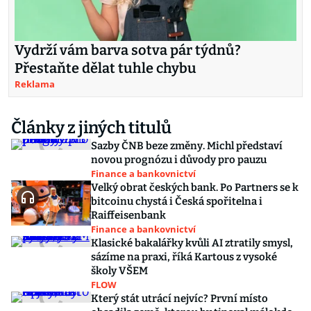
Vydrží vám barva sotva pár týdnů?
Přestaňte dělat tuhle chybu
Reklama
Články z jiných titulů
Sazby ČNB beze změny. Michl představí
novou prognózu i důvody pro pauzu
Finance a bankovnictví
Velký obrat českých bank. Po Partners se k
bitcoinu chystá i Česká spořitelna i
Raiffeisenbank
Finance a bankovnictví
Klasické bakalářky kvůli AI ztratily smysl,
sázíme na praxi, říká Kartous z vysoké
školy VŠEM
FLOW
Který stát utrácí nejvíc? První místo