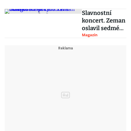
Slavnostní
koncert. Zeman
oslavil sedmé
výročí své
Magazín
inaugurace
poctou Karlu
Gottovi