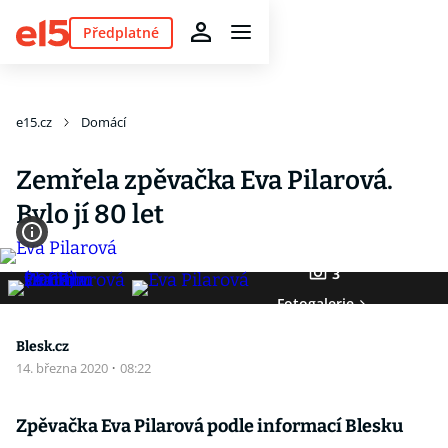
Předplatné
e15.cz
Domácí
Zemřela zpěvačka Eva Pilarová.
Bylo jí 80 let
3
Fotogalerie
Blesk.cz
14. března 2020
·
08:22
Zpěvačka Eva Pilarová podle informací Blesku