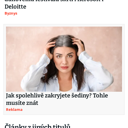
Deloitte
Byznys
Jak spolehlivě zakryjete šediny? Tohle
musíte znát
Reklama
Články z jiných titulů