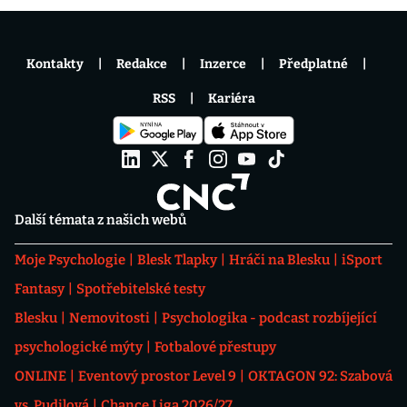
Kontakty
Redakce
Inzerce
Předplatné
RSS
Kariéra
Další témata z našich webů
Moje Psychologie
Blesk Tlapky
Hráči na Blesku
iSport
Fantasy
Spotřebitelské testy
Blesku
Nemovitosti
Psychologika - podcast rozbíjející
psychologické mýty
Fotbalové přestupy
ONLINE
Eventový prostor Level 9
OKTAGON 92: Szabová
vs. Pudilová
Chance Liga 2026/27