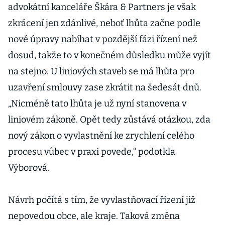
advokátní kanceláře Škára & Partners je však
zkrácení jen zdánlivé, neboť lhůta začne podle
nové úpravy nabíhat v pozdější fázi řízení než
dosud, takže to v konečném důsledku může vyjít
na stejno. U liniových staveb se má lhůta pro
uzavření smlouvy zase zkrátit na šedesát dnů.
„Nicméně tato lhůta je už nyní stanovena v
liniovém zákoně. Opět tedy zůstává otázkou, zda
nový zákon o vyvlastnění ke zrychlení celého
procesu vůbec v praxi povede,“ podotkla
Výborová.
Návrh počítá s tím, že vyvlastňovací řízení již
nepovedou obce, ale kraje. Taková změna