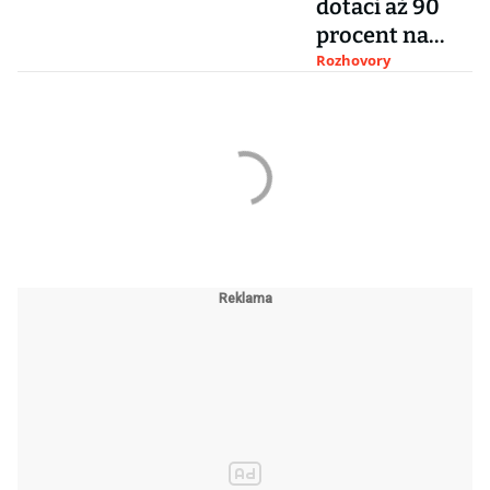
dotaci až 90
procent na
zateplení či
Rozhovory
nová okna,
říká šéf fondu
životního
prostředí