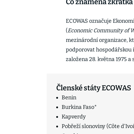
Co znamená zkratk
ECOWAS označuje Ekonomic
(
Economic Community of We
mezinárodní organizace, kt
podporovat hospodářskou int
založena 28. května 1975 a 
Členské státy ECOWAS
Benin
Burkina Faso*
Kapverdy
Pobřeží slonoviny (Côte d’Ivo