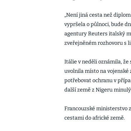
„Není jiná cesta než diplo
vypršela o půlnoci, bude dn
agentury Reuters italský mi
zveřejněném rozhovoru s l
Itálie v neděli oznámila, že
uvolnila místo na vojenské z
potřebovat ochranu v přípa
další země z Nigeru minulý
Francouzské ministerstvo z
cestami do africké země.