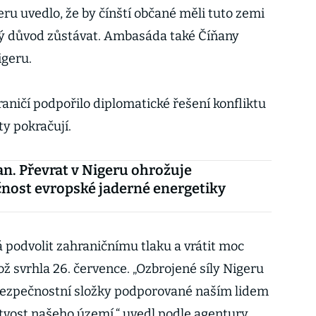
eru uvedlo, že by čínští občané měli tuto zemi
ný důvod zůstávat. Ambasáda také Číňany
igeru.
ničí podpořilo diplomatické řešení konfliktu
ty pokračují.
an. Převrat v Nigeru ohrožuje
nost evropské jaderné energetiky
podvolit zahraničnímu tlaku a vrátit moc
ž svrhla 26. července. „Ozbrojené síly Nigeru
bezpečnostní složky podporované naším lidem
stvost našeho území,“ uvedl podle agentury