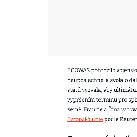
ECOWAS pohrozilo vojensko
neuposlechne, a svolalo da
států vyzvala, aby ultimátu
vypršením termínu pro spl
země. Francie a Čína varov
Evropská unie
podle Reuters