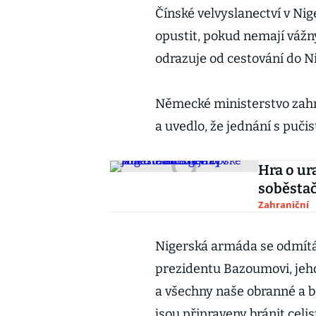
Čínské velvyslanectví v Nig
opustit, pokud nemají váž
odrazuje od cestování do N
Německé ministerstvo zahra
a uvedlo, že jednání s pučis
Hra o ur
soběstač
Zahraniční
Nigerská armáda se odmítá 
prezidentu Bazoumovi, jeho
a všechny naše obranné a 
jsou připraveny bránit celi