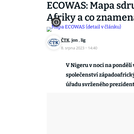
ECOWAS: Mapa sdru
Afriky a co znamen
,
,
ČTK
jon
lig
8. srpna 2023
·
14:40
V Nigeru v noci na pondělí
společenství západoafrick
úřadu svrženého prezide