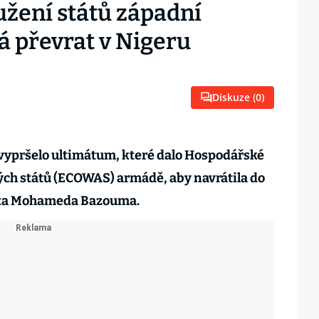
žení států západní
á převrat v Nigeru
Diskuze (
0
)
 vypršelo ultimátum, které dalo Hospodářské
ých států (ECOWAS) armádě, aby navrátila do
nta Mohameda Bazouma.