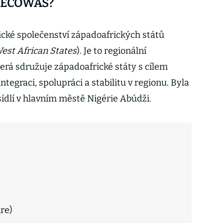
a ECOWAS?
ké společenství západoafrických států
st African States
). Je to regionální
erá sdružuje západoafrické státy s cílem
egraci, spolupráci a stabilitu v regionu. Byla
sídlí v hlavním městě Nigérie Abúdži.
ire)