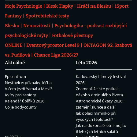
Moje Psychologie
Blesk Tlapky
Hráči na Blesku
iSport
Fantasy
Spotřebitelské testy
Blesku
Nemovitosti
Psychologika - podcast rozbíjející
psychologické mýty
Fotbalové přestupy
ONLINE
Eventový prostor Level 9
OKTAGON 92: Szabová
vs. Pudilová
Chance Liga 2026/27
Aktuálně
Léto 2026
Epicentrum
Karlovarský filmový festival
Neštovice: příznaky, léčba
2026
V čem jezdí Yamal a Mesii?
Znamení, že jste potkali
Kvízy pro seniory
někoho z minulého života
Kalendář úplňků 2026
Astronomické úkazy 2026:
Co je bodycount?
zatmění slunce a další
Jak obléci miminko při
vysokých teplotách?
Jak na dokonalé letní mojito
6 lehkých letních salátů