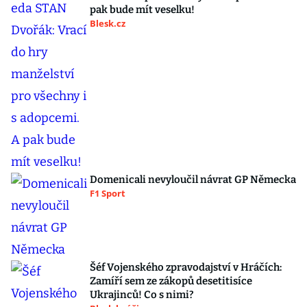
pak bude mít veselku!
Blesk.cz
Domenicali nevyloučil návrat GP Německa
F1 Sport
Šéf Vojenského zpravodajství v Hráčích:
Zamíří sem ze zákopů desetitisíce
Ukrajinců! Co s nimi?