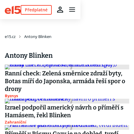
Předplatné
e15.cz
Antony Blinken
Antony Blinken
Ranní check: Zelená směrnice zdraží byty,
Botas míří do Japonska, armáda řeší spor o
drony
Byznys
Izrael podpořil americký návrh o příměří s
Hamásem, řekl Blinken
Zahraniční
Příměří v Pásmu Gazy je na dohled, tvrdí