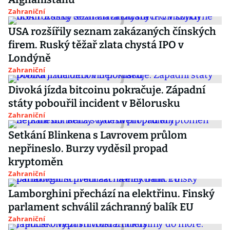
Zahraniční
USA rozšířily seznam zakázaných čínských
firem. Ruský těžař zlata chystá IPO v
Londýně
Zahraniční
Divoká jízda bitcoinu pokračuje. Západní
státy pobouřil incident v Bělorusku
Zahraniční
Setkání Blinkena s Lavrovem průlom
nepřineslo. Burzy vyděsil propad
kryptoměn
Zahraniční
Lamborghini přechází na elektřinu. Finský
parlament schválil záchranný balík EU
Zahraniční