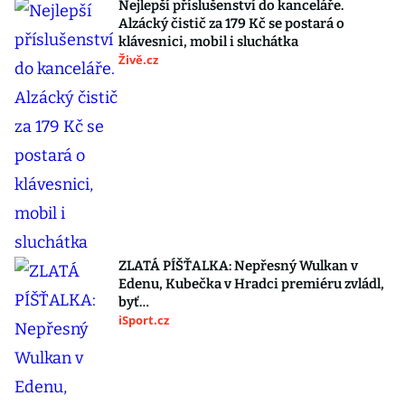
Nejlepší příslušenství do kanceláře.
Alzácký čistič za 179 Kč se postará o
klávesnici, mobil i sluchátka
Živě.cz
ZLATÁ PÍŠŤALKA: Nepřesný Wulkan v
Edenu, Kubečka v Hradci premiéru zvládl,
byť…
iSport.cz