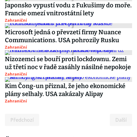
Japonsko vypustí vodu z Fukušimy do moře.
Francie omezí vnitrostátní lety
Zahraniční
Microsoft jedná o převzetí firmy Nuance
Communications. USA pohrozily Rusku
Zahraniční
Nizozemci se bouří proti lockdownu. Zemi
už třetí noc v řadě zasáhly násilné nepokoje
Zahraniční
Kim Čong-un přiznal, že jeho ekonomické
plány selhaly. USA zakázaly Alipay
Zahraniční
Předchozí
Další