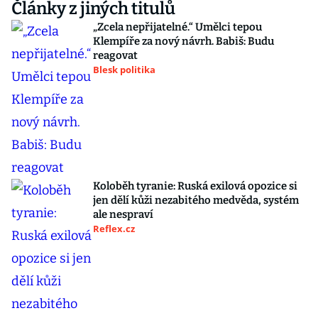
Články z jiných titulů
„Zcela nepřijatelné.“ Umělci tepou
Klempíře za nový návrh. Babiš: Budu
reagovat
Blesk politika
Koloběh tyranie: Ruská exilová opozice si
jen dělí kůži nezabitého medvěda, systém
ale nespraví
Reflex.cz