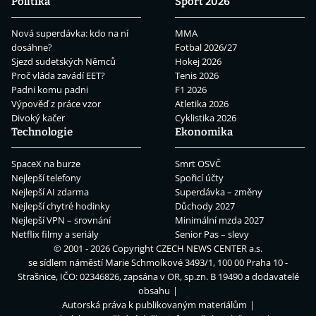
Politika
Sport 2026
Nová superdávka: kdo na ní
MMA
dosáhne?
Fotbal 2026/27
Sjezd sudetských Němců
Hokej 2026
Proč vláda zavádí EET?
Tenis 2026
Padni komu padni
F1 2026
Výpověď z práce vzor
Atletika 2026
Divoký kačer
Cyklistika 2026
Technologie
Ekonomika
SpaceX na burze
Smrt OSVČ
Nejlepší telefony
Spořicí účty
Nejlepší AI zdarma
Superdávka – změny
Nejlepší chytré hodinky
Důchody 2027
Nejlepší VPN – srovnání
Minimální mzda 2027
Netflix filmy a seriály
Senior Pas – slevy
© 2001 - 2026 Copyright
CZECH NEWS CENTER a.s.
se sídlem náměstí Marie Schmolkové 3493/1, 100 00 Praha 10 -
Strašnice, IČO: 02346826, zapsána v OR, sp.zn. B 19490 a dodavatelé
obsahu
Autorská práva k publikovaným materiálům