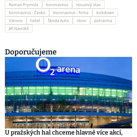
Roman Prymula
koronavirus
nouzový stav
Koronavirus - Česko
Koronavirus - firma
lockdown
Vánoce
hotel
Škoda Auto
obuv
potravina
Jiří Navrátil
Doporučujeme
U pražských hal chceme hlavně více akcí,