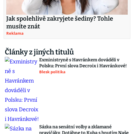
Jak spolehlivě zakryjete šediny? Tohle
musíte znát
Reklama
Články z jiných titulů
Exministryně s Havránkem dováděli v
Polsku: První slova Decroix i Havránkové!
Blesk politika
Sázka na senátní volby a zklamané
pravičáky. Dotáhne to Kuba s hnutím Naše