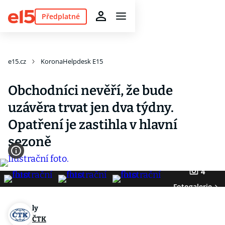
Předplatné
e15.cz
KoronaHelpdesk E15
Obchodníci nevěří, že bude
uzávěra trvat jen dva týdny.
Opatření je zastihla v hlavní
sezoně
4
Fotogalerie
ly
ČTK