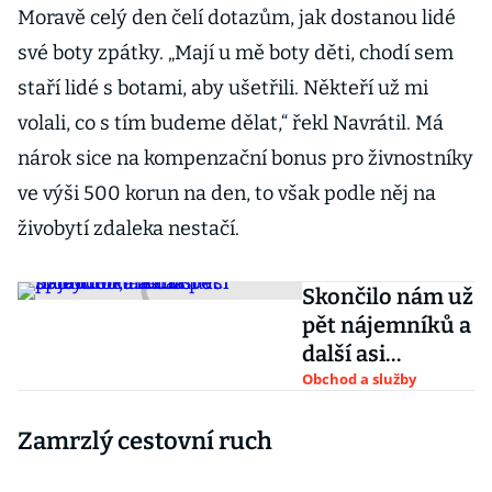
Moravě celý den čelí dotazům, jak dostanou lidé
své boty zpátky. „Mají u mě boty děti, chodí sem
staří lidé s botami, aby ušetřili. Někteří už mi
volali, co s tím budeme dělat,“ řekl Navrátil. Má
nárok sice na kompenzační bonus pro živnostníky
ve výši 500 korun na den, to však podle něj na
živobytí zdaleka nestačí.
Skončilo nám už
pět nájemníků a
další asi
přibydou, říká
Obchod a služby
mluvčí správce
Zamrzlý cestovní ruch
Palladia