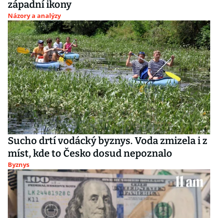
západní ikony
Názory a analýzy
Sucho drtí vodácký byznys. Voda zmizela i z
míst, kde to Česko dosud nepoznalo
Byznys