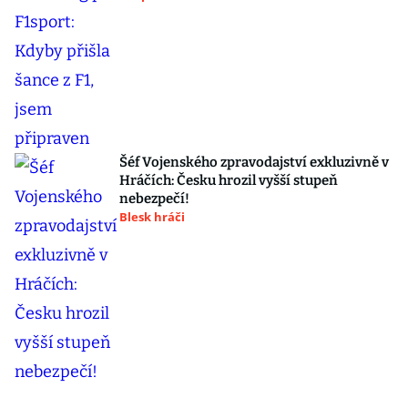
Šéf Vojenského zpravodajství exkluzivně v
Hráčích: Česku hrozil vyšší stupeň
nebezpečí!
Blesk hráči