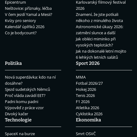
Epicentrum
Karlovarský filmový festival
Neštovice: příznaky, léčba
2026
V čem jezdí Yamal a Mesii?
Znamení, že jste potkali
Kvízy pro seniory
někoho z minulého života
Kalendář úplňků 2026
Astronomické úkazy 2026:
Co je bodycount?
zatmění slunce a další
Jak obléci miminko při
vysokých teplotách?
Jak na dokonalé letní mojito
6 lehkých letních salátů
Politika
Sport 2026
Nová superdávka: kdo na ní
MMA
dosáhne?
Fotbal 2026/27
Sjezd sudetských Němců
Hokej 2026
Proč vláda zavádí EET?
Tenis 2026
Padni komu padni
F1 2026
Výpověď z práce vzor
Atletika 2026
Divoký kačer
Cyklistika 2026
Technologie
Ekonomika
SpaceX na burze
Smrt OSVČ