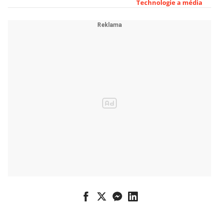
Netflix ve
Technologie a média
třetím kvartále
prudce zpomalil