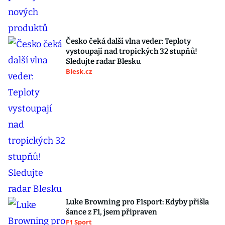
Česko čeká další vlna veder: Teploty
vystoupají nad tropických 32 stupňů!
Sledujte radar Blesku
Blesk.cz
Luke Browning pro F1sport: Kdyby přišla
šance z F1, jsem připraven
F1 Sport