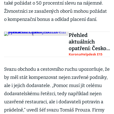
také požádat o 50 procentní slevu na nájemné.
Živnostníci ze zasažených oborů mohou požádat
o kompenzační bonus a odklad placení daní.
Přehled
aktuálních
opatření: Česko
je kvůli
KoronaHelpdesk E15
pandemii opět v
nouzovém stavu
Svazu obchodu a cestovního ruchu upozorňuje, že
by měl stát kompenzovat nejen zavřené podniky,
ale i jejich dodavatele. „Pomoc musí jít celému
dodavatelskému řetězci, tedy například nejen
uzavřené restauraci, ale i dodavateli potravin a
prádelně,“ uvedl šéf svazu Tomáš Prouza. Firmy