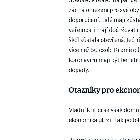
Švédsko v reakci na pandem
žádná omezení pro své obyv
doporučení. Lidé mají zůst
veřejnosti mají dodržovat 
škol zůstala otevřená. Jedn
více než 50 osob. Kromě od
koronaviru mají být benefi
dopady.
Otazníky pro ekono
Vládní kritici se však domn
ekonomika utrží i tak podo