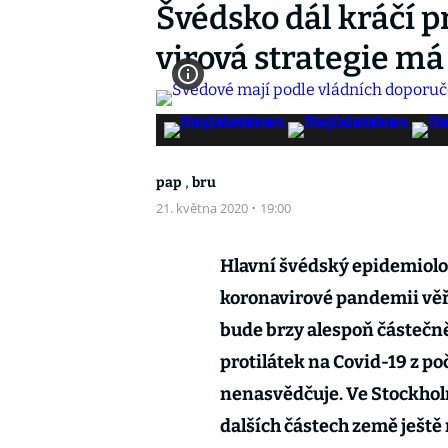
Švédsko dál kráčí p
virová strategie má
,
pap
bru
21. května 2020
·
19:00
Hlavní švédský epidemiolog
koronavirové pandemii věři
bude brzy alespoň částečně
protilátek na Covid-19 z 
nenasvědčuje. Ve Stockholm
dalších částech země ještě