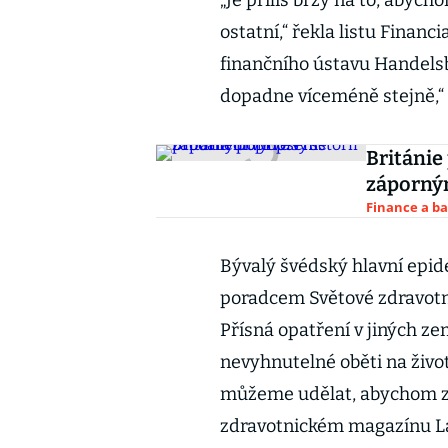
„Je příliš brzy na to, abyc
ostatní,“ řekla listu Fina
finančního ústavu Handels
dopadne víceméně stejně,“ 
Británie
záporný
Finance a b
Bývalý švédský hlavní epid
poradcem Světové zdravotni
Přísná opatření v jiných zem
nevyhnutelné oběti na život
můžeme udělat, abychom zab
zdravotnickém magazínu L