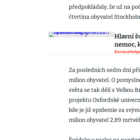
předpokládaly, že už na p
čtvrtina obyvatel Stockhol
Hlavní š
nemoc, k
KoronaHelpd
Za posledních sedm dní při
milion obyvatel. O pomysln
světa se tak dělí s Velkou B
projektu Oxfordské univer
kde je již epidemie za svý
milion obyvatel 2,89 mrtvéh