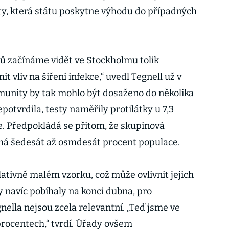
y, která státu poskytne výhodu do případných
ů začínáme vidět ve Stockholmu tolik
ít vliv na šíření infekce,“ uvedl Tegnell už v
imunity by tak mohlo být dosaženo do několika
epotvrdila, testy naměřily protilátky u 7,3
. Předpokládá se přitom, že skupinová
 má šedesát až osmdesát procent populace.
ativně malém vzorku, což může ovlivnit jejich
 navíc pobíhaly na konci dubna, pro
ella nejsou zcela relevantní. „Teď jsme ve
rocentech,“ tvrdí. Úřady ovšem