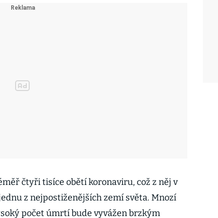
ěř čtyři tisíce obětí koronaviru, což z něj v
jednu z nejpostiženějších zemí světa. Mnozí
 vysoký počet úmrtí bude vyvážen brzkým