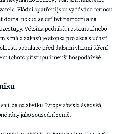
ii nevyhlásilo nouzový stav ani nezavedlo
atele. Vládní opatření jsou vydávána formou
at doma, pokud se cítí být nemocní a na
rozestupy. Většina podniků, restaurací nebo
ím z mála zákazů je stopka pro akce s účastí
olnosti populace před dalšími vlnami šíření
tem tohoto přístupu i menší hospodářské
miku
ívají, že na zbytku Evropy závislá švédská
bné rány jako sousední země.