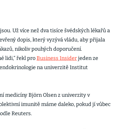
nejsou. Už více než dva tisíce švédských lékařů a
vřený dopis, který vyzývá vládu, aby přijala
ákazů, nikoliv pouhých doporučení.
 lidi,“ řekl pro
Business Insider
jeden ze
endokrinologie na univerzitě Institut
ční medicíny Björn Olsen z univerzity v
kolektivní imunitě máme daleko, pokud jí vůbec
odle Reuters.