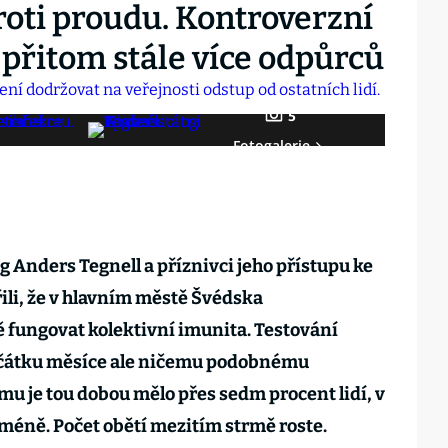
roti proudu. Kontroverzní
 přitom stále více odpůrců
5
Fotogalerie
 Anders Tegnell a příznivci jeho přístupu ke
li, že v hlavním městě Švédska
 fungovat kolektivní imunita. Testování
počátku měsíce ale ničemu podobnému
u je tou dobou mělo přes sedm procent lidí, v
 méně. Počet obětí mezitím strmě roste.