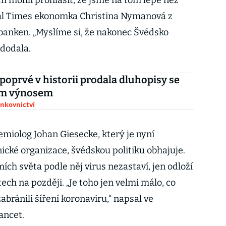
hom mohli prohlásit, že jsme na tom lépe než
ncial Times ekonomka Christina Nymanová z
banken. „Myslíme si, že nakonec Švédsko
dodala.
 poprvé v historii prodala dluhopisy se
m výnosem
ankovnictví
emiolog Johan Giesecke, který je nyní
cké organizace, švédskou politiku obhajuje.
ích světa podle něj virus nezastaví, jen odloží
ech na později. „Je toho jen velmi málo, co
ránili šíření koronaviru,“ napsal ve
ancet.