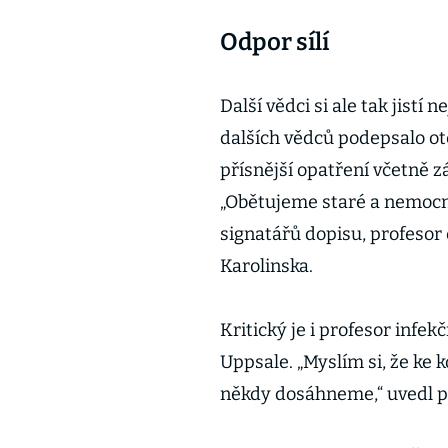
Odpor sílí
Další vědci si ale tak jistí 
dalších vědců podepsalo ote
přísnější opatření včetně z
„Obětujeme staré a nemocné
signatářů dopisu, profesor 
Karolinska.
Kritický je i profesor infek
Uppsale. „Myslím si, že ke 
někdy dosáhneme,“ uvedl p