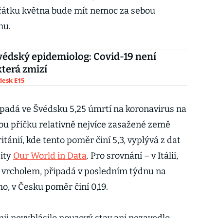
očátku května bude mít nemoc za sebou
mu.
védský epidemiolog: Covid-19 není
terá zmizí
esk E15
padá ve Švédsku 5,25 úmrtí na koronavirus na
ou příčku relativně nejvíce zasažené země
ritánií, kde tento poměr činí 5,3, vyplývá z dat
zity
Our World in Data
. Pro srovnání – v Itálii,
m vrcholem, připadá v posledním týdnu na
o, v Česku poměr činí 0,19.