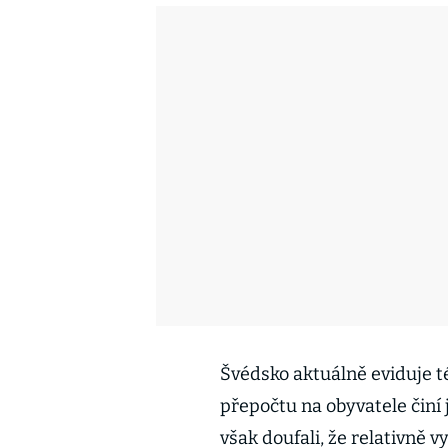
Švédsko aktuálně eviduje tém
přepočtu na obyvatele činí 
však doufali, že relativně