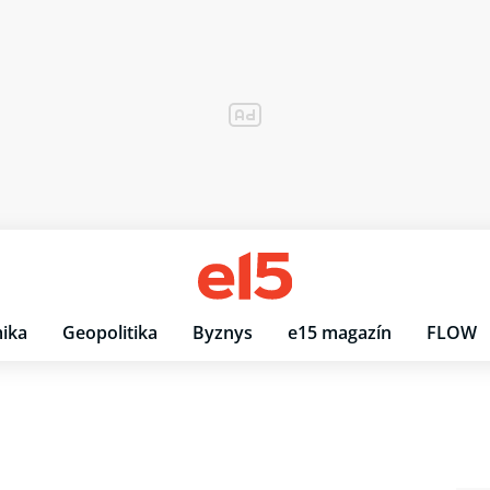
ika
Geopolitika
Byznys
e15 magazín
FLOW