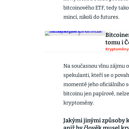
bitcoinového ETF, tedy tako
mincí, nikoli do futures.
Bitcoine
tomu i Č
Kryptoměny
Na současnou vlnu zájmu o
spekulanti, kteří se o pov
momentě jeho oficiálního sc
bitcoinu jen papírově, nelze
kryptoměny.
Jakými jinými způsoby k
aniž by člověk musel k