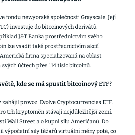
 ve fondu newyorské společnosti Grayscale. Její
TC) investuje do bitcoinových derivátů.
apříklad J&T Banka prostřednictvím svého
in lze vsadit také prostřednictvím akcií
 Americká firma specializovaná na oblast
 svých účtech přes 114 tisíc bitcoinů.
světě, kde se má spustit bitcoinový ETF?
 zahájil provoz Evolve Cryptocurrencies ETF.
ro trh kryptoměn stávají nejdůležitější zemí.
ti Wall Street a o kupní sílu Američanů. Do
l výpočetní síly těžařů virtuální měny poté, co