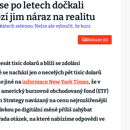
se po letech dočkali
í jim náraz na realitu
Diskuze (
0
)
sát tisíc dolarů a blíží se zdolání
se nachází jen o necelých pět tisíc dolarů
o jiné na
informace New York Times
, že v
í americký burzovně obchodovaný fond (ETF)
n Strategy navázaný na cenu nejrozšířenější
ávkou po digitální měně příliš zahýbat
 řada otázek, na které nabízíme odpovědi ve