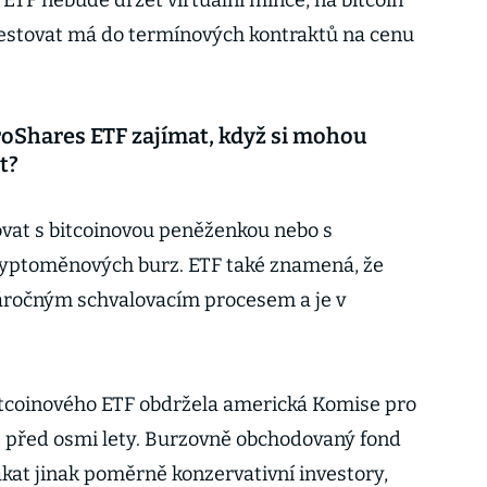
ETF nebude držet virtuální mince, na bitcoin
vestovat má do termínových kontraktů na cenu
roShares ETF zajímat, když si mohou
t?
ovat s bitcoinovou peněženkou nebo s
yptoměnových burz. ETF také znamená, že
ročným schvalovacím procesem a je v
bitcoinového ETF obdržela americká Komise pro
ž před osmi lety. Burzovně obchodovaný fond
ákat jinak poměrně konzervativní investory,