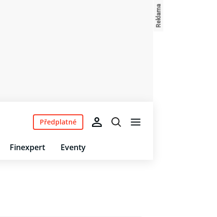
Předplatné
Finexpert
Eventy