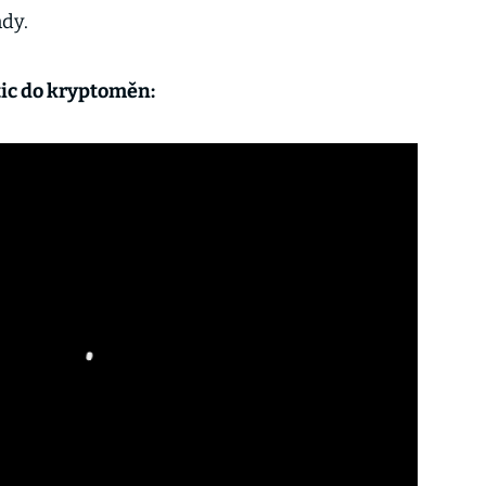
ndy.
tic do kryptoměn: