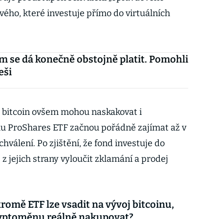
vého, které investuje přímo do virtuálních
m se dá konečně obstojně platit. Pomohli
eši
 bitcoin ovšem mohou naskakovat i
ahu ProShares ETF začnou pořádně zajímat až v
hválení. Po zjištění, že fond investuje do
 z jejich strany vyloučit zklamání a prodej
romě ETF lze vsadit na vývoj bitcoinu,
ryptoměnu reálně nakupovat?