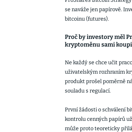
ProShares Bitcoin Strategy 
se naváže jen papírově. In
bitcoinu (futures).
Proč by investory měl P
kryptoměnu sami koupi
Ne každý se chce učit prac
uživatelským rozhraním kr
produkt prošel poměrně ná
souladu s regulací.
První žádosti o schválení 
kontrolu cenných papírů u
může proto teoreticky přil