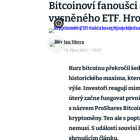
Bitcoinoví fanoušci 
vysněného ETF. Hroz
Jan Vávra
18. října 2021
·
13:07
Kurz bitcoinu překročil šede
historického maxima, které 
výše. Investoři reagují mim
úterý začne fungovat prvn
s názvem ProShares Bitcoi
kryptoměny. Ten ale s popt
nemusí. S událostí souvisí
shrnujícím článku.