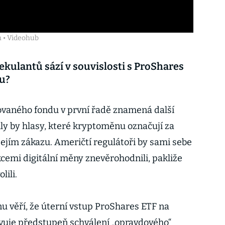
h • Videohub
ekulantů sází v souvislosti s ProShares
nu?
vaného fondu v první řadě znamená další
bily by hlasy, které kryptoměnu označují za
jejím zákazu. Američtí regulátoři by sami sebe
cemi digitální měny znevěrohodnili, pakliže
lili.
nu věří, že úterní vstup ProShares ETF na
uje předstupeň schválení „opravdového“