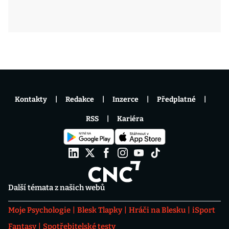
Kontakty
Redakce
Inzerce
Předplatné
RSS
Kariéra
Další témata z našich webů
Moje Psychologie
Blesk Tlapky
Hráči na Blesku
iSport
Fantasy
Spotřebitelské testy