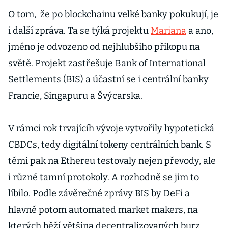
O tom, že po blockchainu velké banky pokukují, je
i další zpráva. Ta se týká projektu
Mariana
a ano,
jméno je odvozeno od nejhlubšího příkopu na
světě. Projekt zastřešuje Bank of International
Settlements (BIS) a účastní se i centrální banky
Francie, Singapuru a Švýcarska.
V rámci rok trvajícíh vývoje vytvořily hypotetická
CBDCs, tedy digitální tokeny centrálních bank. S
těmi pak na Ethereu testovaly nejen převody, ale
i různé tamní protokoly. A rozhodně se jim to
líbilo. Podle závěrečné zprávy BIS by DeFi a
hlavně potom automated market makers, na
kterých běží většina decentralizovaných burz,