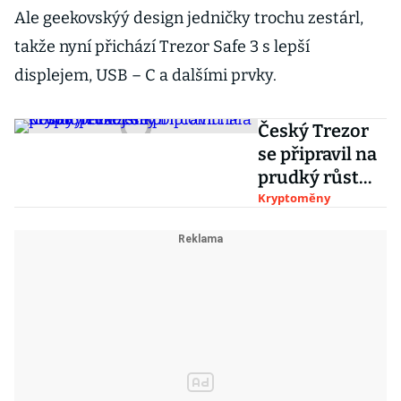
Ale geekovskýý design jedničky trochu zestárl,
takže nyní přichází Trezor Safe 3 s lepší
displejem, USB – C a dalšími prvky.
Český Trezor
se připravil na
prudký růst
ceny bitcoinu.
Kryptoměny
Má novou,
levnější
kryptopeněže
nku