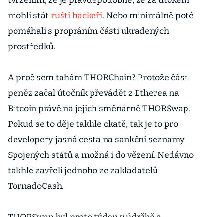
tvrzením, že je pravděpodobné, že za útokem
mohli stát
ruští hackeři
. Nebo minimálně poté
pomáhali s propráním části ukradených
prostředků.
A proč sem tahám THORChain? Protože část
peněz začal útočník převádět z Etherea na
Bitcoin právě na jejich směnárně THORSwap.
Pokud se to děje takhle okatě, tak je to pro
developery jasná cesta na sankční seznamy
Spojených států a možná i do vězení. Nedávno
takhle zavřeli jednoho ze zakladatelů
TornadoCash.