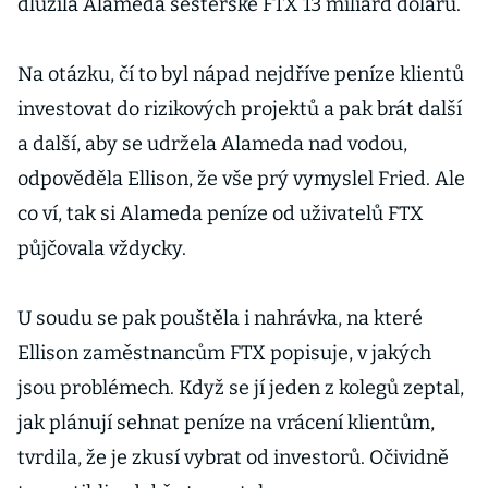
dlužila Alameda sesterské FTX 13 miliard dolarů.
Na otázku, čí to byl nápad nejdříve peníze klientů
investovat do rizikových projektů a pak brát další
a další, aby se udržela Alameda nad vodou,
odpověděla Ellison, že vše prý vymyslel Fried. Ale
co ví, tak si Alameda peníze od uživatelů FTX
půjčovala vždycky.
U soudu se pak pouštěla i nahrávka, na které
Ellison zaměstnancům FTX popisuje, v jakých
jsou problémech. Když se jí jeden z kolegů zeptal,
jak plánují sehnat peníze na vrácení klientům,
tvrdila, že je zkusí vybrat od investorů. Očividně