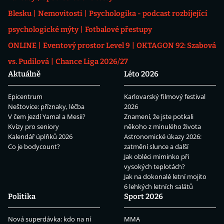
Blesku
Nemovitosti
Psychologika - podcast rozbíjející
psychologické mýty
Fotbalové přestupy
ONLINE
Eventový prostor Level 9
OKTAGON 92: Szabová
vs. Pudilová
Chance Liga 2026/27
Aktuálně
Léto 2026
Epicentrum
Karlovarský filmový festival
Neštovice: příznaky, léčba
2026
V čem jezdí Yamal a Mesii?
Znamení, že jste potkali
Kvízy pro seniory
někoho z minulého života
Kalendář úplňků 2026
Astronomické úkazy 2026:
Co je bodycount?
zatmění slunce a další
Jak obléci miminko při
vysokých teplotách?
Jak na dokonalé letní mojito
6 lehkých letních salátů
Politika
Sport 2026
Nová superdávka: kdo na ní
MMA