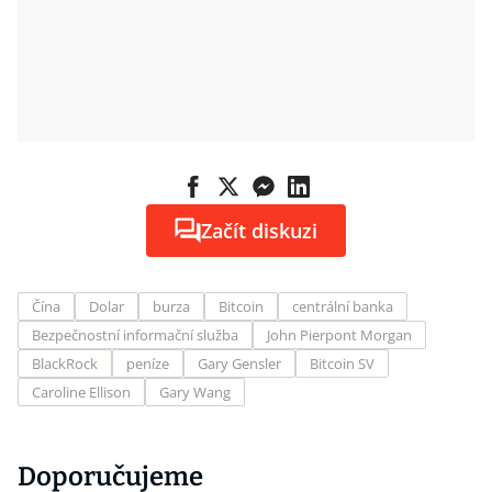
Začít diskuzi
Čína
Dolar
burza
Bitcoin
centrální banka
Bezpečnostní informační služba
John Pierpont Morgan
BlackRock
peníze
Gary Gensler
Bitcoin SV
Caroline Ellison
Gary Wang
Doporučujeme