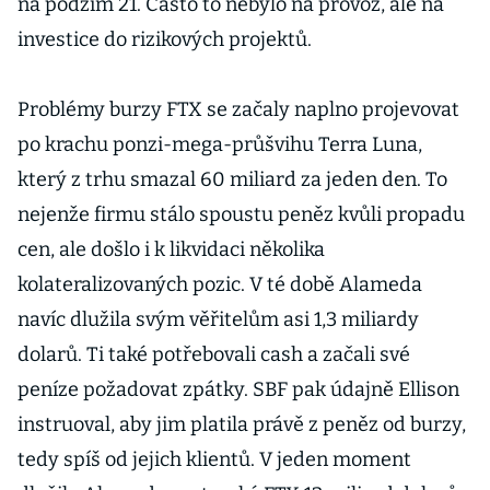
na podzim 21. Často to nebylo na provoz, ale na
investice do rizikových projektů.
Problémy burzy FTX se začaly naplno projevovat
po krachu ponzi-mega-průšvihu Terra Luna,
který z trhu smazal 60 miliard za jeden den. To
nejenže firmu stálo spoustu peněz kvůli propadu
cen, ale došlo i k likvidaci několika
kolateralizovaných pozic. V té době Alameda
navíc dlužila svým věřitelům asi 1,3 miliardy
dolarů. Ti také potřebovali cash a začali své
peníze požadovat zpátky. SBF pak údajně Ellison
instruoval, aby jim platila právě z peněz od burzy,
tedy spíš od jejich klientů. V jeden moment