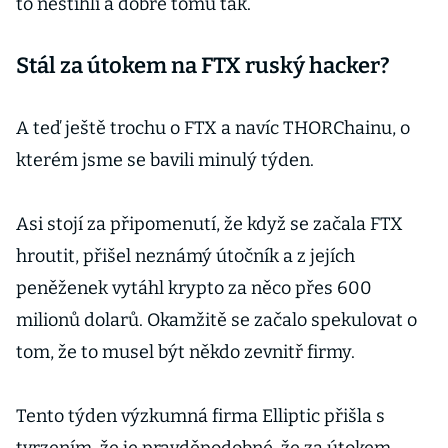
to nestihli a dobře tomu tak.
Stál za útokem na FTX ruský hacker?
A teď ještě trochu o FTX a navíc THORChainu, o
kterém jsme se bavili minulý týden.
Asi stojí za připomenutí, že když se začala FTX
hroutit, přišel neznámý útočník a z jejích
peněženek vytáhl krypto za něco přes 600
milionů dolarů. Okamžitě se začalo spekulovat o
tom, že to musel být někdo zevnitř firmy.
Tento týden výzkumná firma Elliptic přišla s