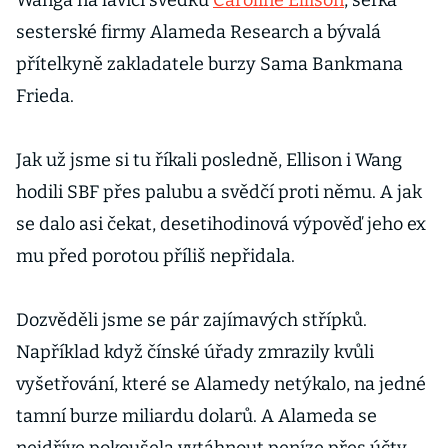
Wanga na lavici svědků
Caroline Ellison
, šéfka
sesterské firmy Alameda Research a bývalá
přítelkyně zakladatele burzy Sama Bankmana
Frieda.
Jak už jsme si tu říkali posledně, Ellison i Wang
hodili SBF přes palubu a svědčí proti němu. A jak
se dalo asi čekat, desetihodinová výpověď jeho ex
mu před porotou příliš nepřidala.
Dozvěděli jsme se pár zajímavých střípků.
Například když čínské úřady zmrazily kvůli
vyšetřování, které se Alamedy netýkalo, na jedné
tamní burze miliardu dolarů. A Alameda se