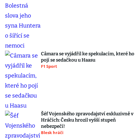
Câmara se vyjádřil ke spekulacím, které ho
pojí se sedačkou u Haasu
F1 Sport
Šéf Vojenského zpravodajství exkluzivně v
Hráčích: Česku hrozil vyšší stupeň
nebezpečí!
Blesk hráči