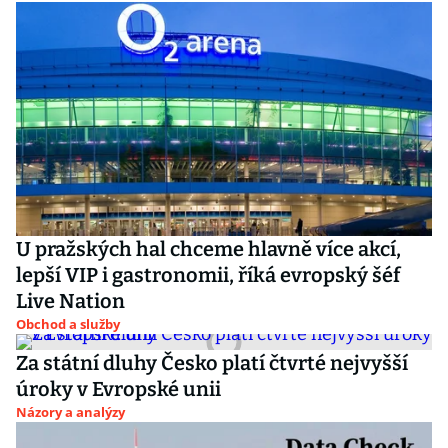
U pražských hal chceme hlavně více akcí,
lepší VIP i gastronomii, říká evropský šéf
Live Nation
Obchod a služby
Za státní dluhy Česko platí čtvrté nejvyšší
úroky v Evropské unii
Názory a analýzy