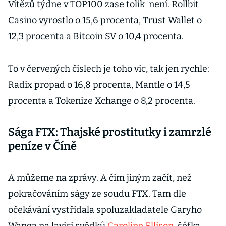
Vítězů týdne v TOP100 zase tolik není. Rollbit
Casino vyrostlo o 15,6 procenta, Trust Wallet o
12,3 procenta a Bitcoin SV o 10,4 procenta.
To v červených číslech je toho víc, tak jen rychle:
Radix propad o 16,8 procenta, Mantle o 14,5
procenta a Tokenize Xchange o 8,2 procenta.
Sága FTX: Thajské prostitutky i zamrzlé
peníze v Číně
A můžeme na zprávy. A čím jiným začít, než
pokračováním ságy ze soudu FTX. Tam dle
očekávání vystřídala spoluzakladatele Garyho