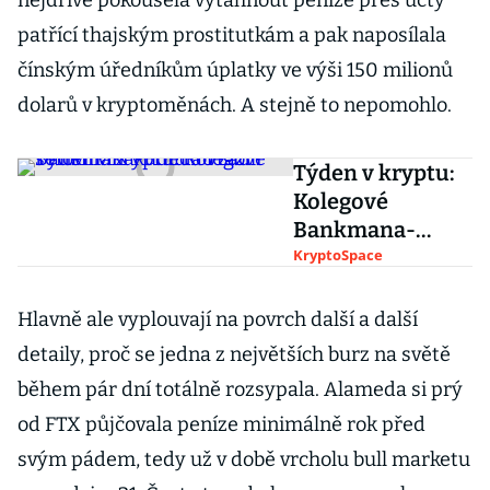
nejdříve pokoušela vytáhnout peníze přes účty
patřící thajským prostitutkám a pak naposílala
čínským úředníkům úplatky ve výši 150 milionů
dolarů v kryptoměnách. A stejně to nepomohlo.
Týden v kryptu:
Kolegové
Bankmana-
Frieda vrazili
KryptoSpace
šéfovi FTX kudlu
do zad
Hlavně ale vyplouvají na povrch další a další
detaily, proč se jedna z největších burz na světě
během pár dní totálně rozsypala. Alameda si prý
od FTX půjčovala peníze minimálně rok před
svým pádem, tedy už v době vrcholu bull marketu