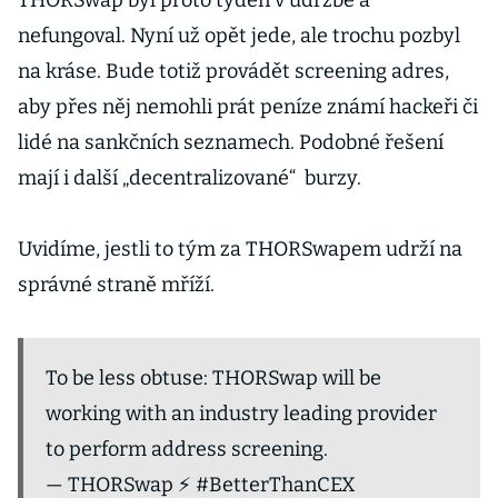
THORSwap byl proto týden v údržbě a
nefungoval. Nyní už opět jede, ale trochu pozbyl
na kráse. Bude totiž provádět screening adres,
aby přes něj nemohli prát peníze známí hackeři či
lidé na sankčních seznamech. Podobné řešení
mají i další „decentralizované“ burzy.
Uvidíme, jestli to tým za THORSwapem udrží na
správné straně mříží.
To be less obtuse: THORSwap will be
working with an industry leading provider
to perform address screening.
— THORSwap ⚡ #BetterThanCEX