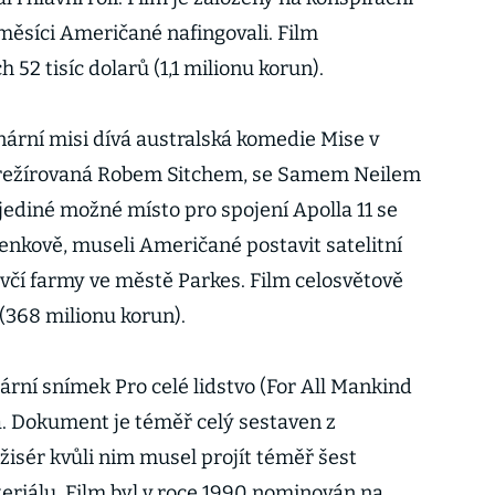
a měsíci Američané nafingovali. Film
 52 tisíc dolarů (1,1 milionu korun).
unární misi dívá australská komedie Mise v
 režírovaná Robem Sitchem, se Samem Neilem
e jediné možné místo pro spojení Apolla 11 se
enkově, museli Američané postavit satelitní
včí farmy ve městě Parkes. Film celosvětově
 (368 milionu korun).
ární snímek Pro celé lidstvo (For All Mankind
a. Dokument je téměř celý sestaven z
žisér kvůli nim musel projít téměř šest
eriálu. Film byl v roce 1990 nominován na