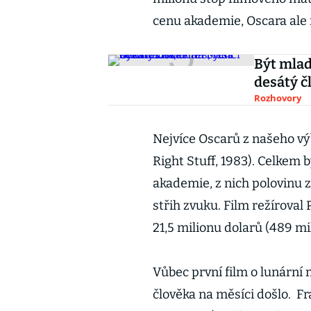
cenu akademie, Oscara ale 
Být mlad
desátý č
Rozhovory
Nejvíce Oscarů z našeho v
Right Stuff, 1983). Celkem
akademie, z nich polovinu z
střih zvuku. Film režíroval
21,5 milionu dolarů (489 mi
Vůbec první film o lunární 
člověka na měsíci došlo. F