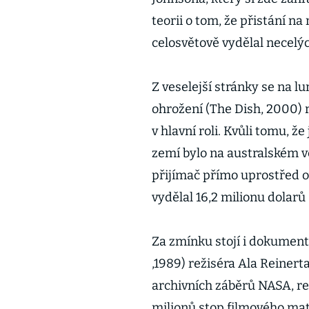
teorii o tom, že přistání n
celosvětově vydělal necelých
Z veselejší stránky se na l
ohrožení (The Dish, 2000)
v hlavní roli. Kvůli tomu, ž
zemí bylo na australském v
přijímač přímo uprostřed o
vydělal 16,2 milionu dolarů
Za zmínku stojí i dokument
,1989) režiséra Ala Reinert
archivních záběrů NASA, re
milionů stop filmového mat