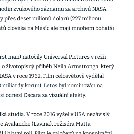
íc hodin zvukového záznamu za archivů NASA.
by přes deset milionů dolarů (227 milionu
letů člověka na Měsíc ale mají mnohem bohatší
rst man) natočily Universal Pictures v režii
 o životopisný příběh Neila Armstronga, který
ASA v roce 1962. Film celosvětově vydělal
3 miliardy korun). Letos byl nominován na
si odnesl Oscara za vizuální efekty.
elká studia. V roce 2016 vyšel v USA nezávislý
 Avalanche (Lavina), režiséra Matta
l i hlavní roli. Film je založený na konspirační