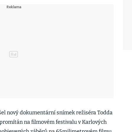
yšel nový dokumentární snímek režiséra Todda
 promítán na filmovém festivalu v Karlových
ovuobjevených záběrů na 65milimetrovém filmu