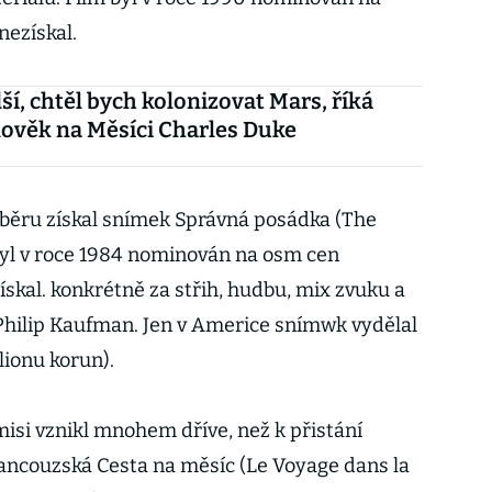
nezískal.
ší, chtěl bych kolonizovat Mars, říká
lověk na Měsíci Charles Duke
ýběru získal snímek Správná posádka (The
 byl v roce 1984 nominován na osm cen
ískal. konkrétně za střih, hudbu, mix zvuku a
 Philip Kaufman. Jen v Americe snímwk vydělal
lionu korun).
misi vznikl mnohem dříve, než k přistání
rancouzská Cesta na měsíc (Le Voyage dans la