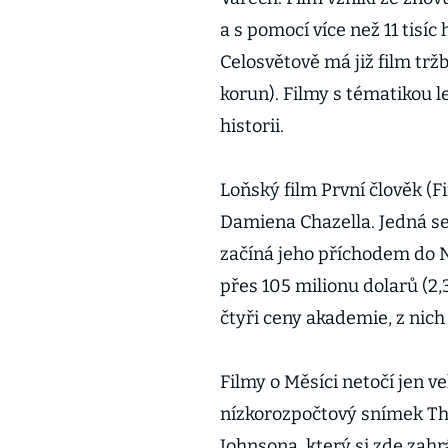
a s pomocí více než 11 tis
Celosvětově má již film trž
korun). Filmy s tématikou 
historii.
Loňský film První člověk (Fi
Damiena Chazella. Jedná se
začíná jeho příchodem do N
přes 105 milionu dolarů (2,
čtyři ceny akademie, z nich 
Filmy o Měsíci netočí jen v
nízkorozpočtový snímek The
Johnsona, který si zde zahrá