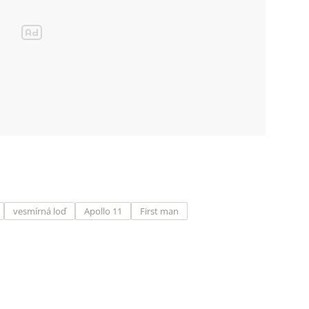
vesmírná loď
Apollo 11
First man