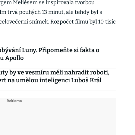
rgem Meliésem se inspirovala tvorbou
ilm trvá pouhých 13 minut, ale tehdy byl s
elovečerní snímek. Rozpočet filmu byl 10 tisíc
bývání Luny. Připomeňte si fakta o
u Apollo
ty by ve vesmíru měli nahradit roboti,
ert na umělou inteligenci Luboš Král