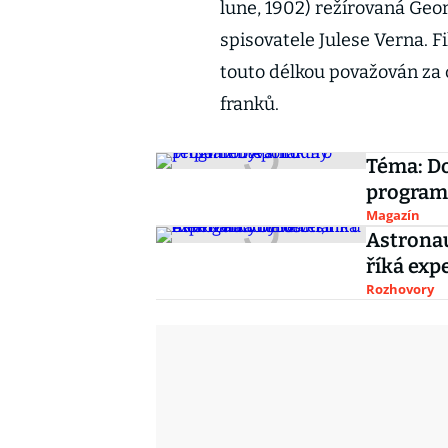
lune, 1902) režírovaná Geo
spisovatele Julese Verna. F
touto délkou považován za c
franků.
Téma: Do
program
Magazín
Astronau
říká exp
Rozhovory