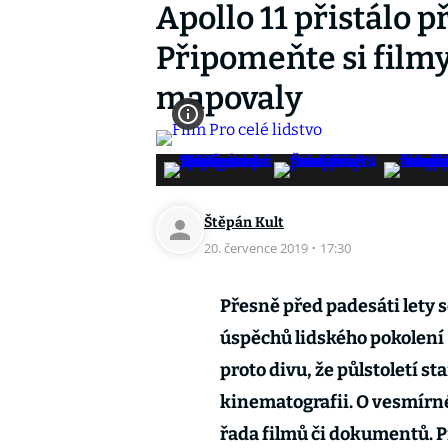
Apollo 11 přistálo p
Připomeňte si film
mapovaly
Štěpán Kult
20. července 2019
·
17:30
Přesně před padesáti lety s
úspěchů lidského pokolení 
proto divu, že půlstoletí s
kinematografii. O vesmírném
řada filmů či dokumentů. P