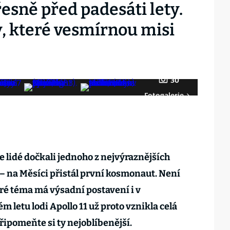
řesně před padesáti lety.
y, které vesmírnou misi
30
Fotogalerie
e lidé dočkali jednoho z nejvýraznějších
– na Měsíci přistál první kosmonaut. Není
taré téma má výsadní postavení i v
 letu lodi Apollo 11 už proto vznikla celá
řipomeňte si ty nejoblíbenější.