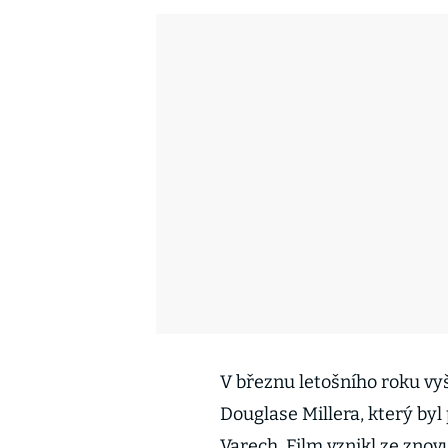
V březnu letošního roku v
Douglase Millera, který byl
Varech. Film vznikl ze zn