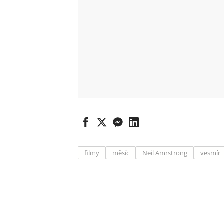
filmy
měsíc
Neil Amrstrong
vesmír