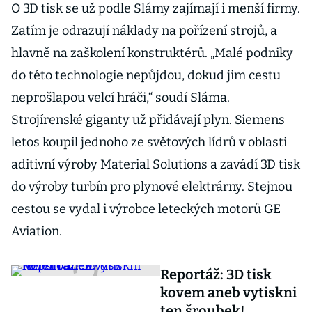
O 3D tisk se už podle Slámy zajímají i menší firmy.
Zatím je odrazují náklady na pořízení strojů, a
hlavně na zaškolení konstruktérů. „Malé podniky
do této technologie nepůjdou, dokud jim cestu
neprošlapou velcí hráči,“ soudí Sláma.
Strojírenské giganty už přidávají plyn. Siemens
letos koupil jednoho ze světových lídrů v oblasti
aditivní výroby Material Solutions a zavádí 3D tisk
do výroby turbín pro plynové elektrárny. Stejnou
cestou se vydal i výrobce leteckých motorů GE
Aviation.
Reportáž: 3D tisk
kovem aneb vytiskni
ten šroubek!