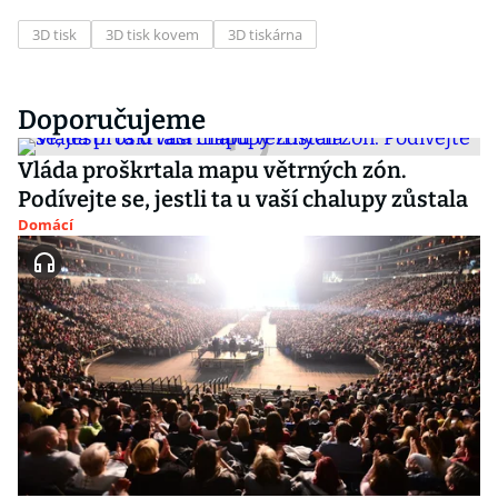
3D tisk
3D tisk kovem
3D tiskárna
Doporučujeme
Vláda proškrtala mapu větrných zón.
Podívejte se, jestli ta u vaší chalupy zůstala
Domácí