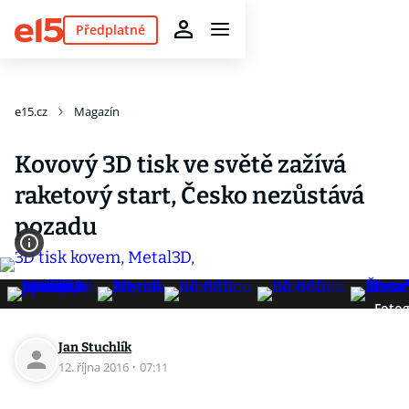
Předplatné
e15.cz
Magazín
Kovový 3D tisk ve světě zažívá
raketový start, Česko nezůstává
pozadu
Fotog
Jan Stuchlík
12. října 2016
·
07:11