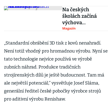
Na českých
školách začíná
výchova
konstruktérů
Magazín
budoucnosti
„Standardní obrábění 3D tisk z kovů nenahradí.
Není totiž vhodný pro hromadnou výrobu. Nyní se
tato technologie nejvíce používá ve výrobě
zubních náhrad. Produkce tradičních
strojírenských dílů je ještě budoucnost. Tam má
ale největší potenciál,“ vysvětluje Josef Sláma,
generální ředitel české pobočky výrobce strojů
pro aditivní výrobu Renishaw.