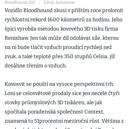
Bloodhound SSC
|
Zdroj: Autorevue
Vozidlo Bloodhound zkusí v příštím roce prolomit
rychlostní rekord 1600 kilometrů za hodinu. Jeho
špici vyrobila metodou kovového 3D tisku firma
Renishaw. Jen tak může díl odolávat síle, kterou
na ni bude tlačit vzduch proudící rychleji než
zvuk, a také teplotě přes 350 stupňů Celsia, jíž
dosáhne třením o vzduch.
Kovosvit se pouští na vysoce perspektivní trh.
Loni se celosvětově prodaly sice jen necelé čtyři
stovky průmyslových 3D tiskáren, ale jak
spočítala poradenská společnost Context,
znamená to 51procentní meziroční růst. Většina z