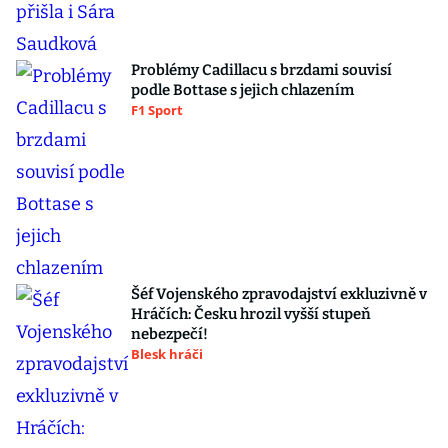
Problémy Cadillacu s brzdami souvisí
podle Bottase s jejich chlazením
F1 Sport
Šéf Vojenského zpravodajství exkluzivně v
Hráčích: Česku hrozil vyšší stupeň
nebezpečí!
Blesk hráči