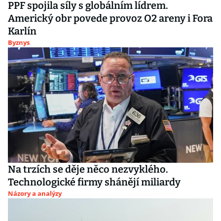
PPF spojila síly s globálním lídrem.
Americký obr povede provoz O2 areny i Fora
Karlín
Byznys
Na trzích se děje něco nezvyklého.
Technologické firmy shánějí miliardy
Názory a analýzy