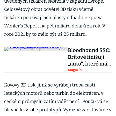
uvedených tiskáren skončila v západní Evropě.
Celosvětový obrat odvětví 3D tisku včetně
tiskáren používajících plasty odhaduje zpráva
Wohler’s Report na pět miliard dolarů za rok. V
roce 2021 by to mělo být už 25 miliard.
Bloodhound SSC:
Britové finišují
„auto“, které má
jet tisíc mil za
Magazín
hodinu
Kovový 3D tisk, jímž se vyrábějí třeba části
leteckých motorů nebo turbín do elektráren, v
českém průmyslu zatím vidět není. „Použí- vá se
hlavně k výrobě prototypů. Výrazně zaostáváme v