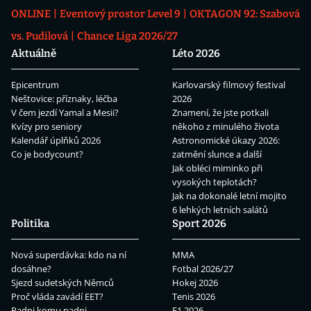
ONLINE
Eventový prostor Level 9
OKTAGON 92: Szabová
vs. Pudilová
Chance Liga 2026/27
Aktuálně
Léto 2026
Epicentrum
Karlovarský filmový festival
Neštovice: příznaky, léčba
2026
V čem jezdí Yamal a Mesii?
Znamení, že jste potkali
Kvízy pro seniory
někoho z minulého života
Kalendář úplňků 2026
Astronomické úkazy 2026:
Co je bodycount?
zatmění slunce a další
Jak obléci miminko při
vysokých teplotách?
Jak na dokonalé letní mojito
6 lehkých letních salátů
Politika
Sport 2026
Nová superdávka: kdo na ní
MMA
dosáhne?
Fotbal 2026/27
Sjezd sudetských Němců
Hokej 2026
Proč vláda zavádí EET?
Tenis 2026
Padni komu padni
F1 2026