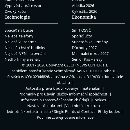
Výpověď z práce vzor
Atletika 2026
Divoký kačer
Cyklistika 2026
Technologie
Ekonomika
SpaceX na burze
Smrt OSVČ
Nejlepší telefony
Spořicí účty
Nejlepší AI zdarma
Superdávka – změny
Nejlepší chytré hodinky
Důchody 2027
Nejlepší VPN – srovnání
Minimální mzda 2027
Netflix filmy a seriály
Senior Pas – slevy
© 2001 - 2026 Copyright
CZECH NEWS CENTER a.s.
se sídlem náměstí Marie Schmolkové 3493/1, 100 00 Praha 10 -
Strašnice, IČO: 02346826, zapsána v OR, sp.zn. B 19490 a dodavatelé
obsahu
Autorská práva k publikovaným materiálům
Podmínky pro užívání služby informační společnosti
Informace o zpracování osobních údajů
Cookies
Nastavení soukromí
Vlastnická struktura
Jednotná kontaktní místa / Single Points of Contact
Etický kodex
Povinně zveřejňované informace