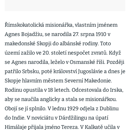
Římskokatolická misionářka, vlastním jménem
Agnes Bojadžiu, se narodila 27. srpna 1910 v
makedonské Skopji do albánské rodiny. Toto
území zažilo ve 20. století nespočet zvratů. Když
se Agnes narodila, leželo v Osmanské říši. Později
patřilo Srbsku, poté království Jugoslávie a dnes je
Skopje hlavním městem Severní Makedonie.
Rodinu opustila v 18 letech. Odcestovala do Irska,
aby se naučila anglicky a stala se misionářkou.
Obojí se jí splnilo. V lednu 1929 odjela z Dublinu
do Indie. V noviciátu v Dárdžilingu na úpatí
Himálaje přijala jméno Tereza. V Kalkatě učila v