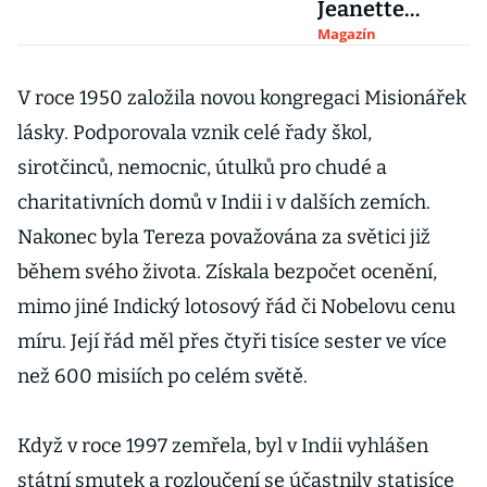
Jeanette
Schmid
Magazín
vystupovala s
největšími
V roce 1950 založila novou kongregaci Misionářek
hvězdami.
lásky. Podporovala vznik celé řady škol,
Nadchla i
sirotčinců, nemocnic, útulků pro chudé a
íránského
charitativních domů v Indii i v dalších zemích.
šáha
Nakonec byla Tereza považována za světici již
během svého života. Získala bezpočet ocenění,
mimo jiné Indický lotosový řád či Nobelovu cenu
míru. Její řád měl přes čtyři tisíce sester ve více
než 600 misiích po celém světě.
Když v roce 1997 zemřela, byl v Indii vyhlášen
státní smutek a rozloučení se účastnily statisíce