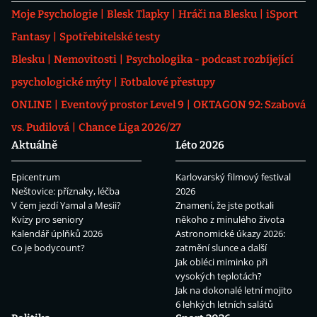
Moje Psychologie
Blesk Tlapky
Hráči na Blesku
iSport
Fantasy
Spotřebitelské testy
Blesku
Nemovitosti
Psychologika - podcast rozbíjející
psychologické mýty
Fotbalové přestupy
ONLINE
Eventový prostor Level 9
OKTAGON 92: Szabová
vs. Pudilová
Chance Liga 2026/27
Aktuálně
Léto 2026
Epicentrum
Karlovarský filmový festival
Neštovice: příznaky, léčba
2026
V čem jezdí Yamal a Mesii?
Znamení, že jste potkali
Kvízy pro seniory
někoho z minulého života
Kalendář úplňků 2026
Astronomické úkazy 2026:
Co je bodycount?
zatmění slunce a další
Jak obléci miminko při
vysokých teplotách?
Jak na dokonalé letní mojito
6 lehkých letních salátů