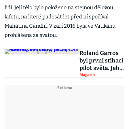
lidí. Její tělo bylo položeno na stejnou dělovou
lafetu, na které padesát let před ní spočíval
Mahátma Gándhí. V září 2016 byla ve Vatikánu
prohlášena za svatou.
Roland Garros
byl první stíhací
pilot světa. Jeho
první obětí byl
Magazín
německý
Albatros