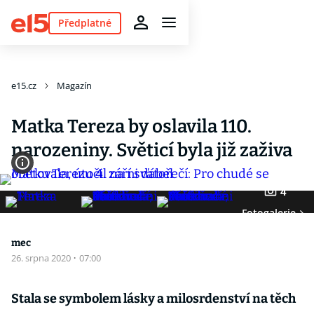
Předplatné
e15.cz
Magazín
Matka Tereza by oslavila 110.
narozeniny. Světicí byla již zaživa
4
Fotogalerie
mec
26. srpna 2020
·
07:00
Stala se symbolem lásky a milosrdenství na těch