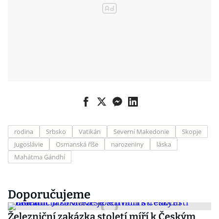
rodina
Srbsko
Vatikán
Severní Makedonie
Skopje
Jugoslávie
Osmanská říše
narozeniny
láska
Mahátma Gándhí
Doporučujeme
Železniční zakázka století míří k Českým