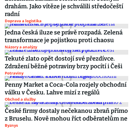
drahám. Jako vítěze je schválili středočeští
radní
Doprava a logistika
Jedna česká iluze se právě rozpadá. Zelená
transformace je pojistkou proti chaosu
Názory a analýzy
Tekuté zlato opět dostojí své přezdívce.
Zdražení běžné potraviny brzy pocítí i Češi
Potraviny
Penny Market a Coca-Cola rozjely obchodní
válku v Česku. Lahve mizí z regálů
Obchod a služby
České firmy dostaly nečekanou zbraň přímo
z Bruselu. Nově mohou říct odběratelům ne
Byznys