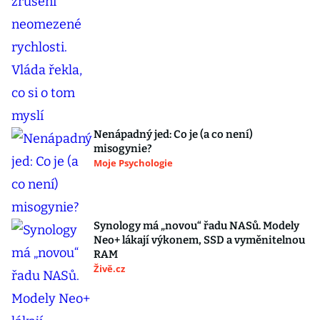
Nenápadný jed: Co je (a co není)
misogynie?
Moje Psychologie
Synology má „novou“ řadu NASů. Modely
Neo+ lákají výkonem, SSD a vyměnitelnou
RAM
Živě.cz