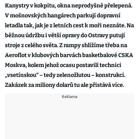
Kanystry v kokpitu, okna neprodyšně přelepená.
V mošnovských hangárech parkují dopravní
letadla tak, jak je z letních cest k moři neznáte. Na
běžnou údržbu i větší opravy do Ostravy putují
stroje z celého světa. Z rampy shlížíme třeba na
Aeroflot v klubových barvách basketbalové CSKA
Moskva, kolem jehož ocasu postavili technici
„vsetínskou“ – tedy zelenožlutou – konstrukci.
Zakázek za miliony dolarů tu ale přistává více.