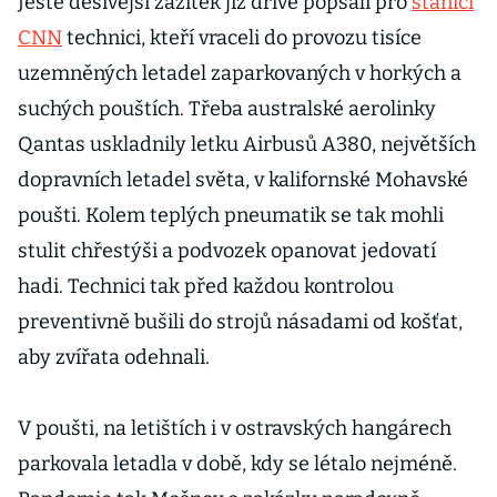
Ještě děsivější zážitek již dříve popsali pro
stanici
CNN
technici, kteří vraceli do provozu tisíce
uzemněných letadel zaparkovaných v horkých a
suchých pouštích. Třeba australské aerolinky
Qantas uskladnily letku Airbusů A380, největších
dopravních letadel světa, v kalifornské Mohavské
poušti. Kolem teplých pneumatik se tak mohli
stulit chřestýši a podvozek opanovat jedovatí
hadi. Technici tak před každou kontrolou
preventivně bušili do strojů násadami od košťat,
aby zvířata odehnali.
V poušti, na letištích i v ostravských hangárech
parkovala letadla v době, kdy se létalo nejméně.