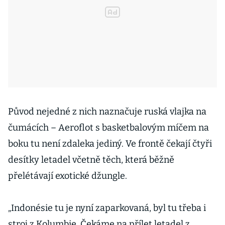
Původ nejedné z nich naznačuje ruská vlajka na
čumácích – Aeroflot s basketbalovým míčem na
boku tu není zdaleka jediný. Ve frontě čekají čtyři
desítky letadel včetně těch, která běžně
přelétávají exotické džungle.
„Indonésie tu je nyní zaparkovaná, byl tu třeba i
stroj z Kolumbie. Čekáme na přílet letadel z