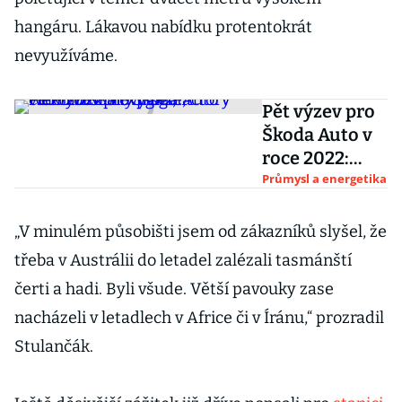
hangáru. Lákavou nabídku protentokrát
nevyužíváme.
Pět výzev pro
Škoda Auto v
roce 2022:
nový šéf,
Průmysl a energetika
vietnamská
expanze,
„V minulém působišti jsem od zákazníků slyšel, že
elektromobily
třeba v Austrálii do letadel zalézali tasmánští
i gigafactory
čerti a hadi. Byli všude. Větší pavouky zase
nacházeli v letadlech v Africe či v Íránu,“ prozradil
Stulančák.