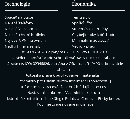
Technologie
Ekonomika
SpaceX na burze
Temu a clo
Nejlepší telefony
Spořicí účty
Nejlepší AI zdarma
Superdávka – změny
Nejlepší chytré hodinky
Chybějící roky k důchodu
Nejlepší VPN – srovnání
Minimální mzda 2027
Netflix filmy a seriály
Vedro v práci
© 2001 - 2026 Copyright
CZECH NEWS CENTER a.s.
se sídlem náměstí Marie Schmolkové 3493/1, 100 00 Praha 10 -
Strašnice, IČO: 02346826, zapsána v OR, sp.zn. B 19490 a dodavatelé
obsahu
Autorská práva k publikovaným materiálům
Podmínky pro užívání služby informační společnosti
Informace o zpracování osobních údajů
Cookies
Nastavení soukromí
Vlastnická struktura
Jednotná kontaktní místa / Single Points of Contact
Etický kodex
Povinně zveřejňované informace