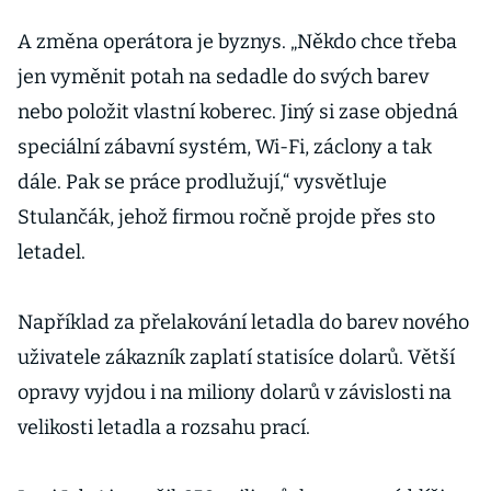
mošnovské
opravny letadel
A změna operátora je byznys. „Někdo chce třeba
Stulančák
jen vyměnit potah na sedadle do svých barev
nebo položit vlastní koberec. Jiný si zase objedná
speciální zábavní systém, Wi-Fi, záclony a tak
dále. Pak se práce prodlužují,“ vysvětluje
Stulančák, jehož firmou ročně projde přes sto
letadel.
Například za přelakování letadla do barev nového
uživatele zákazník zaplatí statisíce dolarů. Větší
opravy vyjdou i na miliony dolarů v závislosti na
velikosti letadla a rozsahu prací.