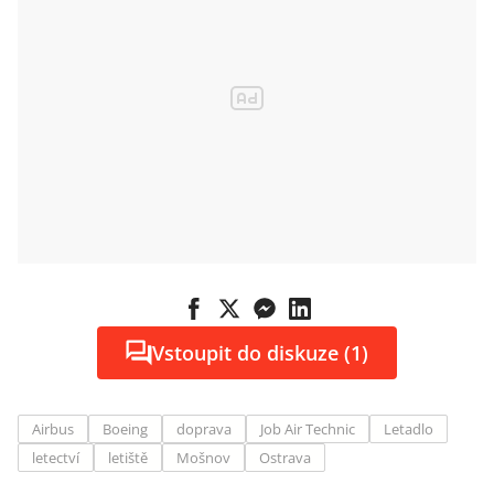
Vstoupit do diskuze (1)
Airbus
Boeing
doprava
Job Air Technic
Letadlo
letectví
letiště
Mošnov
Ostrava