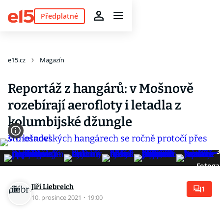
Předplatné
e15.cz
Magazín
Reportáž z hangárů: v Mošnově
rozebírají aerofloty i letadla z
kolumbijské džungle
Fotoga
Jiří Liebreich
1
10. prosince 2021
·
19:00