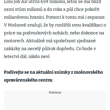
Loni Job Air utržil 659 milionů, letos se má blížit
osmi stům milionů a do roka a půl chce pokořit
miliardovou hranici. Pomoci k tomu má i expanze.
V Mošnově zvažují, že by rozšířili svou kvalifikaci o
práce na podvozkových nohách, nebo dokonce na
motorech. Aktuálně má společnost sjednané
zakázky na necelý půlrok dopředu. Co bude v
letectví dál, nikdo neví.
Podívejte se na aktuální snímky z mošnovského
opravárenského centra: