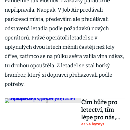
Pandemie tak Mošnov o zakázky paradoxně
nepřipravila. Naopak. V Job Air prodávali
parkovací místa, především ale předělávali
odstavená letadla podle požadavků nových
operátorů. Právě operátoři letadel se v
uplynulých dvou letech měnili častěji než kdy
dříve, zatímco se na půlku světa valila vlna nákaz,
tu druhou opouštěla. Z letadel se stal horký
brambor, který si dopravci přehazovali podle
potřeby.
Čím hůře pro
letectví, tím
lépe pro nás,
říká šéf
e15 a byznys