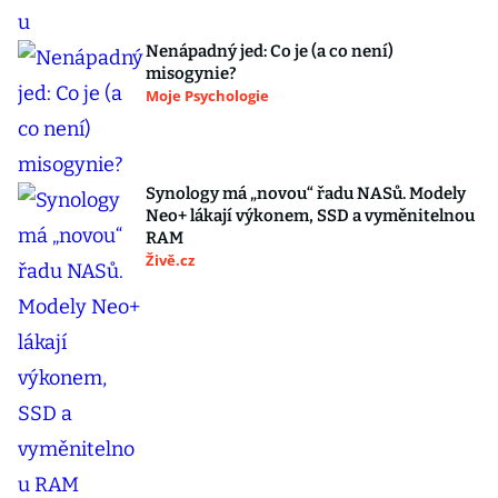
Nenápadný jed: Co je (a co není)
misogynie?
Moje Psychologie
Synology má „novou“ řadu NASů. Modely
Neo+ lákají výkonem, SSD a vyměnitelnou
RAM
Živě.cz