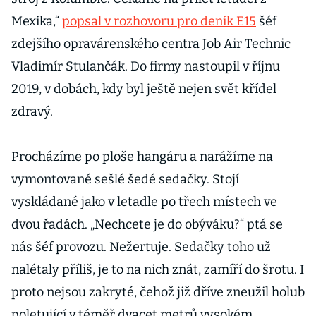
Mexika,“
popsal v rozhovoru pro deník E15
šéf
zdejšího opravárenského centra Job Air Technic
Vladimír Stulančák. Do firmy nastoupil v říjnu
2019, v dobách, kdy byl ještě nejen svět křídel
zdravý.
Procházíme po ploše hangáru a narážíme na
vymontované sešlé šedé sedačky. Stojí
vyskládané jako v letadle po třech místech ve
dvou řadách. „Nechcete je do obýváku?“ ptá se
nás šéf provozu. Nežertuje. Sedačky toho už
nalétaly příliš, je to na nich znát, zamíří do šrotu. I
proto nejsou zakryté, čehož již dříve zneužil holub
poletující v téměř dvacet metrů vysokém