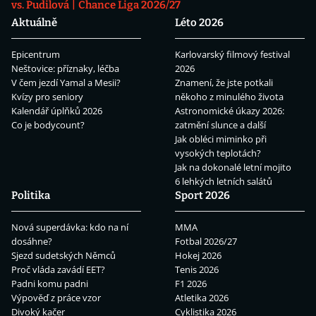
vs. Pudilová
Chance Liga 2026/27
Aktuálně
Léto 2026
Epicentrum
Karlovarský filmový festival
Neštovice: příznaky, léčba
2026
V čem jezdí Yamal a Mesii?
Znamení, že jste potkali
Kvízy pro seniory
někoho z minulého života
Kalendář úplňků 2026
Astronomické úkazy 2026:
Co je bodycount?
zatmění slunce a další
Jak obléci miminko při
vysokých teplotách?
Jak na dokonalé letní mojito
6 lehkých letních salátů
Politika
Sport 2026
Nová superdávka: kdo na ní
MMA
dosáhne?
Fotbal 2026/27
Sjezd sudetských Němců
Hokej 2026
Proč vláda zavádí EET?
Tenis 2026
Padni komu padni
F1 2026
Výpověď z práce vzor
Atletika 2026
Divoký kačer
Cyklistika 2026