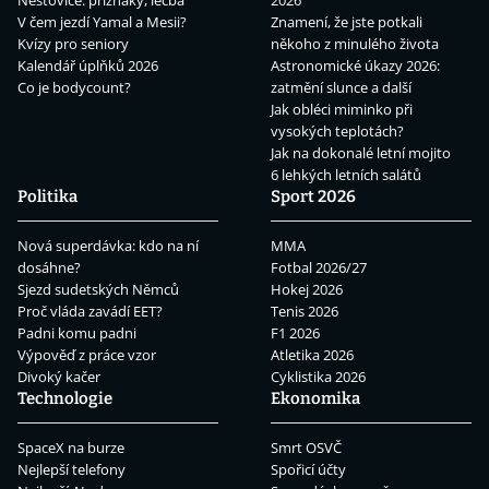
Neštovice: příznaky, léčba
2026
V čem jezdí Yamal a Mesii?
Znamení, že jste potkali
Kvízy pro seniory
někoho z minulého života
Kalendář úplňků 2026
Astronomické úkazy 2026:
Co je bodycount?
zatmění slunce a další
Jak obléci miminko při
vysokých teplotách?
Jak na dokonalé letní mojito
6 lehkých letních salátů
Politika
Sport 2026
Nová superdávka: kdo na ní
MMA
dosáhne?
Fotbal 2026/27
Sjezd sudetských Němců
Hokej 2026
Proč vláda zavádí EET?
Tenis 2026
Padni komu padni
F1 2026
Výpověď z práce vzor
Atletika 2026
Divoký kačer
Cyklistika 2026
Technologie
Ekonomika
SpaceX na burze
Smrt OSVČ
Nejlepší telefony
Spořicí účty