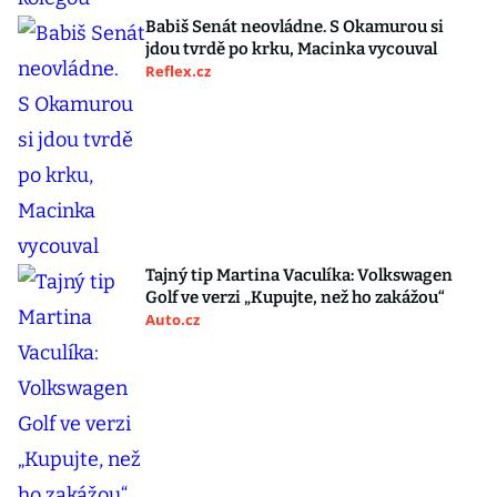
Babiš Senát neovládne. S Okamurou si
jdou tvrdě po krku, Macinka vycouval
Reflex.cz
Tajný tip Martina Vaculíka: Volkswagen
Golf ve verzi „Kupujte, než ho zakážou“
Auto.cz