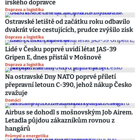
irského dopravce
Doprava a logistika
Ostravské letiště od začátku roku odbavilo
dvakrát více cestujících, prudce zvýšilo zisk
Doprava a logistika
Lidé v Česku poprvé uvidí létat JAS-39
Gripen E, dnes přistál v Mošnově
Doprava a logistika
Na ostravské Dny NATO poprvé přiletí
přepravní letoun C-390, jehož nákup Česko
zvažuje
Domácí
Airbus se dohodl s mošnovským Job Airem.
Letadla půjdou zákazníkům rovnou z
hangárů
Průmysl a energetika