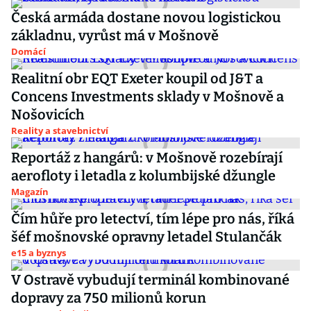
Česká armáda dostane novou logistickou
základnu, vyrůst má v Mošnově
Domácí
Realitní obr EQT Exeter koupil od J&T a
Concens Investments sklady v Mošnově a
Nošovicích
Reality a stavebnictví
Reportáž z hangárů: v Mošnově rozebírají
aerofloty i letadla z kolumbijské džungle
Magazín
Čím hůře pro letectví, tím lépe pro nás, říká
šéf mošnovské opravny letadel Stulančák
e15 a byznys
V Ostravě vybudují terminál kombinované
dopravy za 750 milionů korun