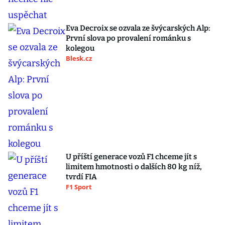
Eva Decroix se ozvala ze švýcarských Alp:
První slova po provalení románku s
kolegou
Blesk.cz
U příští generace vozů F1 chceme jít s
limitem hmotnosti o dalších 80 kg níž,
tvrdí FIA
F1 Sport