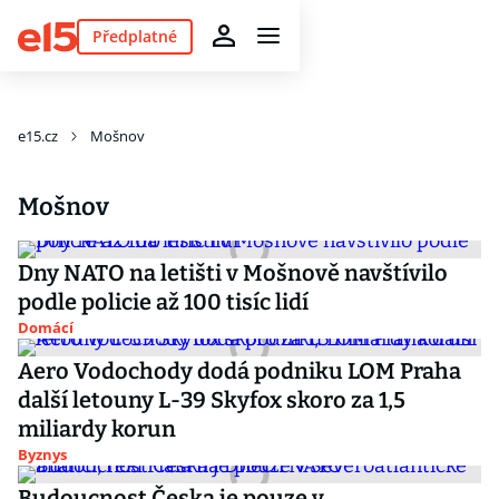
Předplatné
e15.cz
Mošnov
Mošnov
Dny NATO na letišti v Mošnově navštívilo
podle policie až 100 tisíc lidí
Domácí
Aero Vodochody dodá podniku LOM Praha
další letouny L-39 Skyfox skoro za 1,5
miliardy korun
Byznys
Budoucnost Česka je pouze v