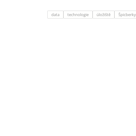
data
technologie
úložiště
Špicberky