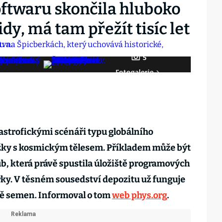
oftwaru skončila hluboko
y, má tam přežít tisíc let
5
Fotogalerie
astrofickými scénáři typu globálního
ážky s kosmickým tělesem. Příkladem může být
, která právě spustila úložiště programových
ky. V těsném sousedství depozitu už funguje
tě semen. Informoval o tom
web phys.org
.