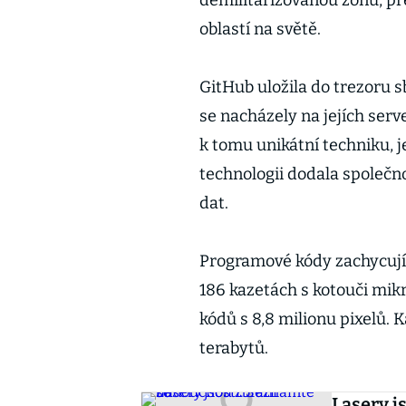
demilitarizovanou zónu, pře
oblastí na světě.
GitHub uložila do trezoru 
se nacházely na jejích serv
k tomu unikátní techniku, j
technologii dodala společ
dat.
Programové kódy zachycující
186 kazetách s kotouči mik
kódů s 8,8 milionu pixelů.
terabytů.
Lasery j