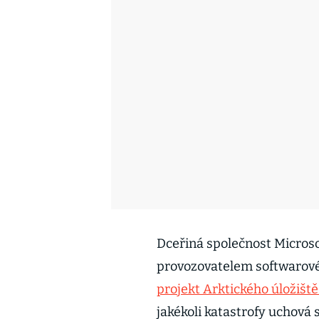
Dceřiná společnost Micros
provozovatelem softwarového
projekt Arktického úložišt
jakékoli katastrofy uchová