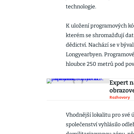
technologie.
K uložení programových kód
kterém se shromažďují data
dědictví. Nachází se v býv
Longyearbyen. Programové 
hloubce 250 metrů pod pov
Expert n
obrazove
Rozhovory
Vhodnější lokalitu pro své 
společenství vyhlásilo odle