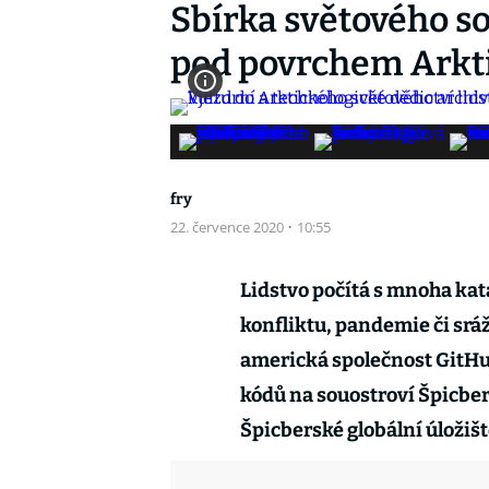
Sbírka světového s
pod povrchem Arktid
fry
22. července 2020
·
10:55
Lidstvo počítá s mnoha kat
konfliktu, pandemie či sr
americká společnost GitHub
kódů na souostroví Špicber
Špicberské globální úložiš