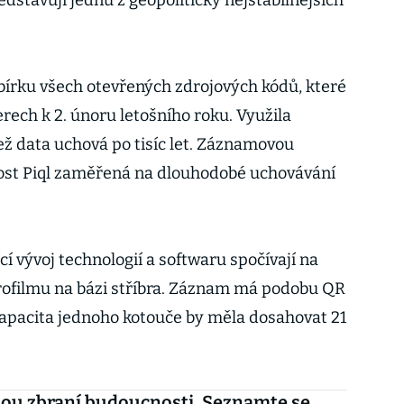
dstavují jednu z geopoliticky nejstabilnějších
sbírku všech otevřených zdrojových kódů, které
erech k 2. únoru letošního roku. Využila
ež data uchová po tisíc let. Záznamovou
nost Piql zaměřená na dlouhodobé uchovávání
 vývoj technologií a softwaru spočívají na
rofilmu na bázi stříbra. Záznam má podobu QR
 Kapacita jednoho kotouče by měla dosahovat 21
sou zbraní budoucnosti. Seznamte se