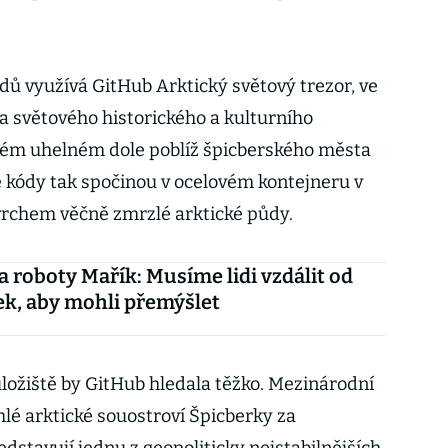
ů využívá GitHub Arktický světový trezor, ve
 světového historického a kulturního
além uhelném dole poblíž špicberského města
kódy tak spočinou v ocelovém kontejneru v
rchem věčně zmrzlé arktické půdy.
a roboty Mařík: Musíme lidi vzdálit od
k, aby mohli přemýšlet
úložiště by GitHub hledala těžko. Mezinárodní
hlé arktické souostroví Špicberky za