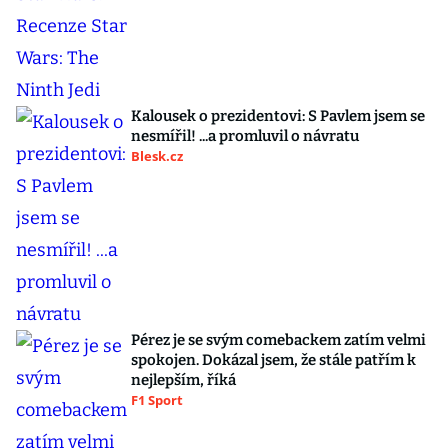
Kalousek o prezidentovi: S Pavlem jsem se
nesmířil! ...a promluvil o návratu
Blesk.cz
Pérez je se svým comebackem zatím velmi
spokojen. Dokázal jsem, že stále patřím k
nejlepším, říká
F1 Sport