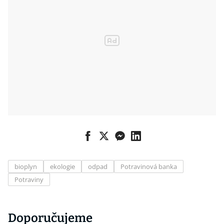
bioplyn
ekologie
odpad
Potravinová banka
Potraviny
Doporučujeme