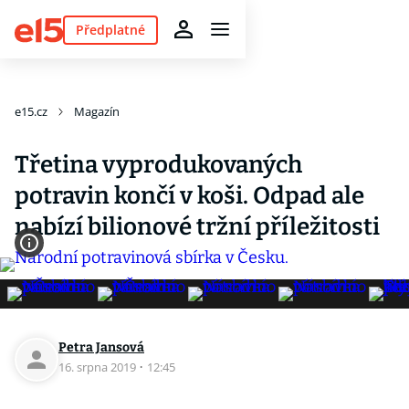
Předplatné
e15.cz
Magazín
Třetina vyprodukovaných
potravin končí v koši. Odpad ale
nabízí bilionové tržní příležitosti
Petra Jansová
16. srpna 2019
·
12:45