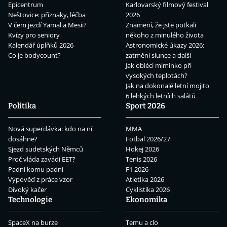
Epicentrum
Karlovarský filmový festival
Neštovice: příznaky, léčba
2026
V čem jezdí Yamal a Mesii?
Znamení, že jste potkali
Kvízy pro seniory
někoho z minulého života
Kalendář úplňků 2026
Astronomické úkazy 2026:
Co je bodycount?
zatmění slunce a další
Jak obléci miminko při
vysokých teplotách?
Jak na dokonalé letní mojito
6 lehkých letních salátů
Politika
Sport 2026
Nová superdávka: kdo na ní
MMA
dosáhne?
Fotbal 2026/27
Sjezd sudetských Němců
Hokej 2026
Proč vláda zavádí EET?
Tenis 2026
Padni komu padni
F1 2026
Výpověď z práce vzor
Atletika 2026
Divoký kačer
Cyklistika 2026
Technologie
Ekonomika
SpaceX na burze
Temu a clo