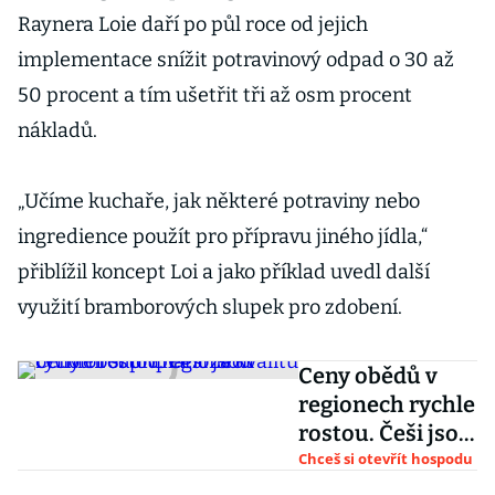
Raynera Loie daří po půl roce od jejich
implementace snížit potravinový odpad o 30 až
50 procent a tím ušetřit tři až osm procent
nákladů.
„Učíme kuchaře, jak některé potraviny nebo
ingredience použít pro přípravu jiného jídla,“
přiblížil koncept Loi a jako příklad uvedl další
využití bramborových slupek pro zdobení.
Ceny obědů v
regionech rychle
rostou. Češi jsou
ochotní si
Chceš si otevřít hospodu
připlatit za