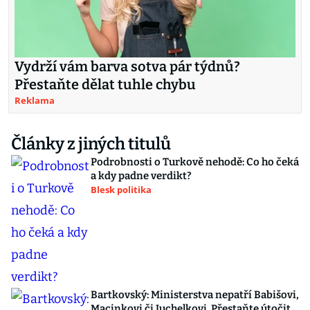
Vydrží vám barva sotva pár týdnů?
Přestaňte dělat tuhle chybu
Reklama
Články z jiných titulů
Podrobnosti o Turkově nehodě: Co ho čeká
a kdy padne verdikt?
Blesk politika
Bartkovský: Ministerstva nepatří Babišovi,
Macinkovi či Juchelkovi. Přestaňte útočit,