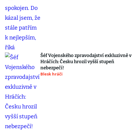
Šéf Vojenského zpravodajství exkluzivně v
Hráčích: Česku hrozil vyšší stupeň
nebezpečí!
Blesk hráči