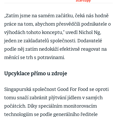
plýtvání
Startupy
jídlem.
Startupová
„Zatím jsme na samém začátku, čeká nás hodně
královna
práce na tom, abychom přesvědčili podnikatele o
Lykkeová radí,
výhodách tohoto konceptu,“ uvedl Nichol Ng,
jak uspět
jeden ze zakladatelů společnosti. Dodavatelé
podle něj zatím nedokáží efektivně reagovat na
měnící se trh s potravinami.
Upcyklace přímo u zdroje
Singapurská společnost Good For Food se oproti
tomu snaží zabránit plýtvání jídlem v samých
počátcích. Díky speciálním monitorovacím
technologiím se podle generálního ředitele