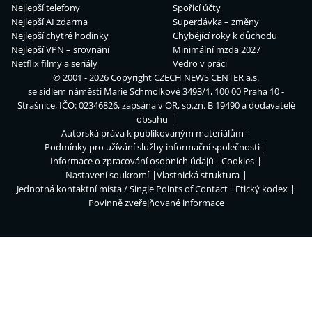
Nejlepší telefony
Spořicí účty
Nejlepší AI zdarma
Superdávka – změny
Nejlepší chytré hodinky
Chybějící roky k důchodu
Nejlepší VPN – srovnání
Minimální mzda 2027
Netflix filmy a seriály
Vedro v práci
© 2001 - 2026 Copyright
CZECH NEWS CENTER a.s.
se sídlem náměstí Marie Schmolkové 3493/1, 100 00 Praha 10 -
Strašnice, IČO: 02346826, zapsána v OR, sp.zn. B 19490 a dodavatelé
obsahu
Autorská práva k publikovaným materiálům
Podmínky pro užívání služby informační společnosti
Informace o zpracování osobních údajů
Cookies
Nastavení soukromí
Vlastnická struktura
Jednotná kontaktní místa / Single Points of Contact
Etický kodex
Povinně zveřejňované informace