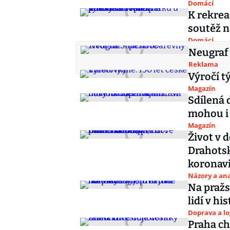
Domácí
K rekrea
soutěž n
Domácí
Neugraf 
Reklama
Výročí tý
Magazín
Sdílená 
mohou i
Magazín
Život v 
Drahotsk
koronav
Názory a ana
Na pražs
lidí v hi
Doprava a lo
Praha ch