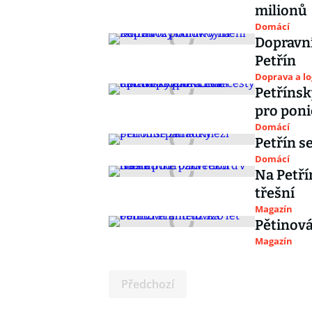
milionů
Domácí
Dopravní
Petřín
Doprava a lo
Petřínsk
pro poni
Domácí
Petřín s
Domácí
Na Petří
třešní
Magazín
Pětinová
Magazín
Předchozí