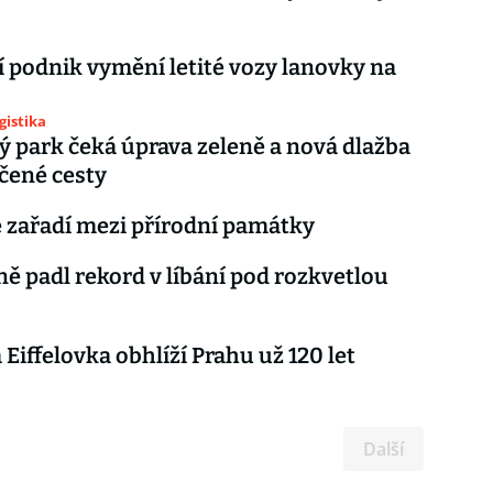
 podnik vymění letité vozy lanovky na
gistika
ý park čeká úprava zeleně a nová dlažba
čené cesty
e zařadí mezi přírodní památky
ně padl rekord v líbání pod rozkvetlou
 Eiffelovka obhlíží Prahu už 120 let
Další