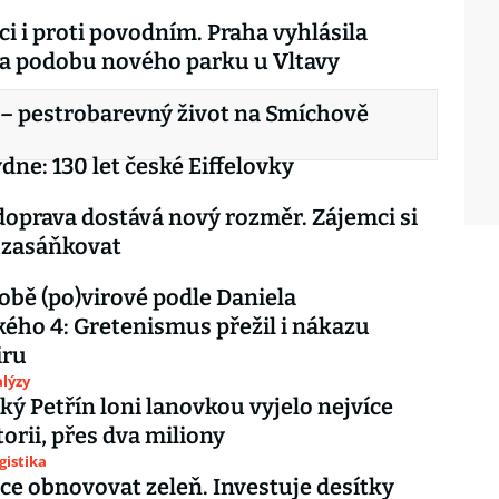
ci i proti povodním. Praha vyhlásila
a podobu nového parku u Vltavy
– pestrobarevný život na Smíchově
dne: 130 let české Eiffelovky
doprava dostává nový rozměr. Zájemci si
 zasáňkovat
době (po)virové podle Daniela
ého 4: Gretenismus přežil i nákazu
iru
lýzy
ký Petřín loni lanovkou vyjelo nejvíce
storii, přes dva miliony
gistika
ce obnovovat zeleň. Investuje desítky