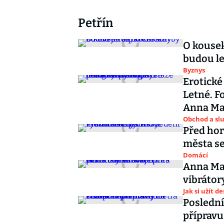
Petřín
O kousek
budou l
Byznys
Erotické
Letné. F
Anna Ma
Obchod a sl
Před hor
města se
Domácí
Anna Mar
vibrátor
Jak si užít d
Poslední
přípravu