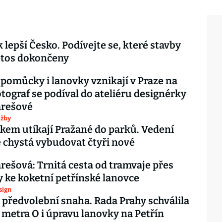
 lepší Česko. Podívejte se, které stavby
etos dokončeny
 pomůcky i lanovky vznikají v Praze na
otograf se podíval do ateliéru designérky
rešové
užby
kem utíkají Pražané do parků. Vedení
 chystá vybudovat čtyři nové
ešová: Trnitá cesta od tramvaje přes
y ke koketní petřínské lanovce
esign
 předvolební snaha. Rada Prahy schválila
 metra O i úpravu lanovky na Petřín