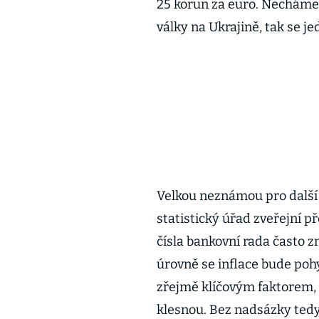
25 korun za euro. Necháme
války na Ukrajině, tak se j
Velkou neznámou pro další v
statistický úřad zveřejní p
čísla bankovní rada často zm
úrovně se inflace bude poh
zřejmě klíčovým faktorem, 
klesnou. Bez nadsázky tedy