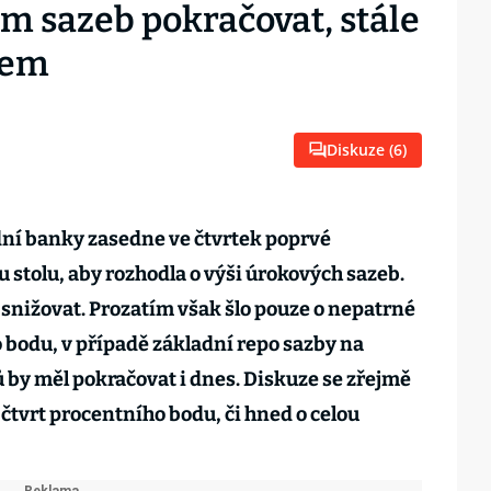
m sazeb pokračovat, stále
pem
Diskuze (
6
)
ní banky zasedne ve čtvrtek poprvé
 stolu, aby rozhodla o výši úrokových sazeb.
 snižovat. Prozatím však šlo pouze o nepatrné
o bodu, v případě základní repo sazby na
ů by měl pokračovat i dnes. Diskuze se zřejmě
 čtvrt procentního bodu, či hned o celou