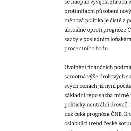
se naopak vyvíjela zhruba v
protiinflační působení nov
měnová politika je čistě z
aktuálně oproti prognóze Č
sazby v posledním loňském č
procentního bodu.
Uvolnění finančních podmín
samotná výše úrokových saz
svých cenách již nyní počít
základní repo sazba mírně 
politicky neutrální úrovně.
než čeká prognóza ČNB. K
oslabující trend české korun