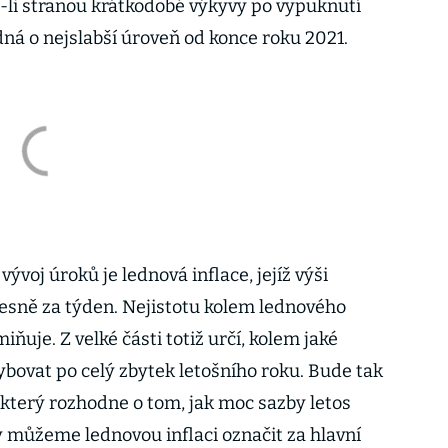
-li stranou krátkodobé výkyvy po vypuknutí
edná o nejslabší úroveň od konce roku 2021.
ývoj úroků je lednová inflace, jejíž výši
řesně za týden. Nejistotu kolem lednového
iňuje. Z velké části totiž určí, kolem jaké
ybovat po celý zbytek letošního roku. Bude tak
který rozhodne o tom, jak moc sazby letos
 můžeme lednovou inflaci označit za hlavní