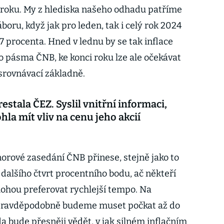
 roku. My z hlediska našeho odhadu patříme
boru, když jak pro leden, tak i celý rok 2024
,7 procenta. Hned v lednu by se tak inflace
o pásma ČNB, ke konci roku lze ale očekávat
 srovnávací základně.
estala ČEZ. Syslil vnitřní informaci,
hla mít vliv na cenu jeho akcií
norové zasedání ČNB přinese, stejně jako to
 dalšího čtvrt procentního bodu, ač někteří
mohou preferovat rychlejší tempo. Na
i pravděpodobně budeme muset počkat až do
a bude přesněji vědět, v jak silném inflačním