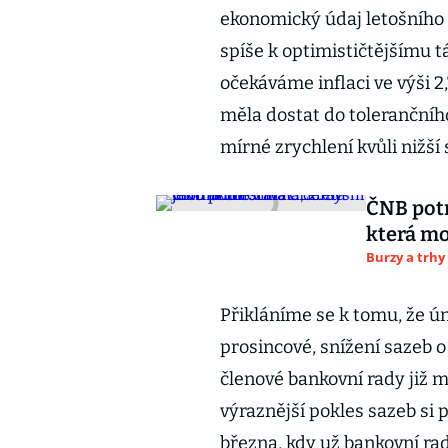
ekonomický údaj letošního
spíše k optimističtějšímu tá
očekáváme inflaci ve výši 2
měla dostat do tolerančníh
mírné zrychlení kvůli nižší
ČNB potr
která mo
Burzy a trhy
Přikláníme se k tomu, že ú
prosincové, snížení sazeb o
členové bankovní rady již 
výraznější pokles sazeb s
března, kdy už bankovní rad