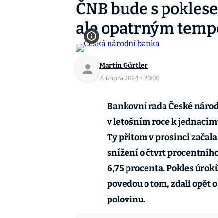
ČNB bude s poklese
ale opatrným tem
Martin Gürtler
7. února 2024
·
20:00
Bankovní rada České národ
v letošním roce k jednacímu
Ty přitom v prosinci začala
snížení o čtvrt procentníh
6,75 procenta. Pokles úrok
povedou o tom, zdali opět o
polovinu.