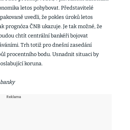
onomika letos pohybovat. Představitelé
pakovaně uvedli, že pokles úroků letos
jak prognóza ČNB ukazuje. Je tak možné, že
udou chtít centrální bankéři bojovat
váními. Trh totiž pro dnešní zasedání
půl procentního bodu. Usnadnit situaci by
oslabující koruna.
 banky