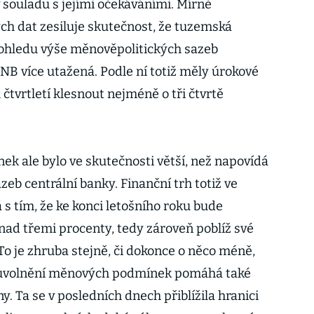
 souladu s jejími očekáváními. Mírně
ých dat zesiluje skutečnost, že tuzemská
 pohledu výše měnověpolitických sazeb
NB více utažená. Podle ní totiž měly úrokové
tvrtletí klesnout nejméně o tři čtvrtě
ek ale bylo ve skutečnosti větší, než napovídá
eb centrální banky. Finanční trh totiž ve
á s tím, že ke konci letošního roku bude
nad třemi procenty, tedy zároveň poblíž své
 To je zhruba stejně, či dokonce o něco méně,
 uvolnění měnových podmínek pomáhá také
y. Ta se v posledních dnech přiblížila hranici