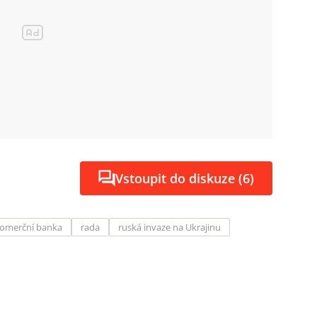
Vstoupit do diskuze (6)
omerční banka
rada
ruská invaze na Ukrajinu