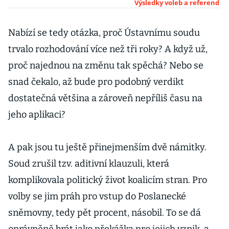
kvůli porušení
Výsledky voleb a referend
rovnosti šancí
Nabízí se tedy otázka, proč Ústavnímu soudu
trvalo rozhodování více než tři roky? A když už,
proč najednou na změnu tak spěchá? Nebo se
snad čekalo, až bude pro podobný verdikt
dostatečná většina a zároveň nepříliš času na
jeho aplikaci?
A pak jsou tu ještě přinejmenším dvě námitky.
Soud zrušil tzv. aditivní klauzuli, která
komplikovala politický život koalicím stran. Pro
volby se jim práh pro vstup do Poslanecké
sněmovny, tedy pět procent, násobil. To se dá