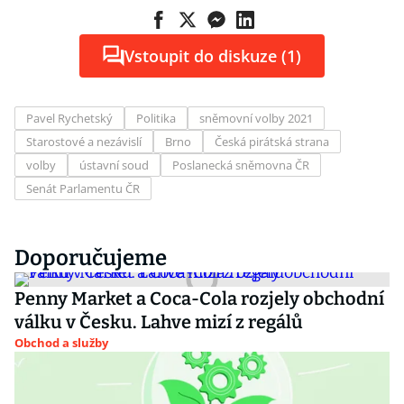
Vstoupit do diskuze (1)
Pavel Rychetský
Politika
sněmovní volby 2021
Starostové a nezávislí
Brno
Česká pirátská strana
volby
ústavní soud
Poslanecká sněmovna ČR
Senát Parlamentu ČR
Doporučujeme
Penny Market a Coca-Cola rozjely obchodní
válku v Česku. Lahve mizí z regálů
Obchod a služby