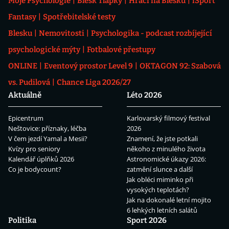
Moje Psychologie
Blesk Tlapky
Hráči na Blesku
iSport
Fantasy
Spotřebitelské testy
Blesku
Nemovitosti
Psychologika - podcast rozbíjející
psychologické mýty
Fotbalové přestupy
ONLINE
Eventový prostor Level 9
OKTAGON 92: Szabová
vs. Pudilová
Chance Liga 2026/27
Aktuálně
Léto 2026
Epicentrum
Karlovarský filmový festival
Neštovice: příznaky, léčba
2026
V čem jezdí Yamal a Mesii?
Znamení, že jste potkali
Kvízy pro seniory
někoho z minulého života
Kalendář úplňků 2026
Astronomické úkazy 2026:
Co je bodycount?
zatmění slunce a další
Jak obléci miminko při
vysokých teplotách?
Jak na dokonalé letní mojito
6 lehkých letních salátů
Politika
Sport 2026