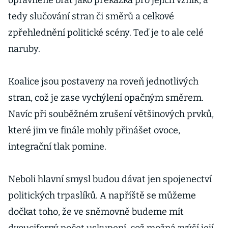
oprávněně brát jako překážka pro jejich vznik, a
tedy slučování stran či směrů a celkové
zpřehlednění politické scény. Teď je to ale celé
naruby.
Koalice jsou postaveny na roveň jednotlivých
stran, což je zase vychýlení opačným směrem.
Navíc při souběžném zrušení většinových prvků,
které jim ve finále mohly přinášet ovoce,
integrační tlak pomine.
Neboli hlavní smysl budou dávat jen spojenectví
politických trpaslíků. A napříště se můžeme
dočkat toho, že ve sněmovně budeme mít