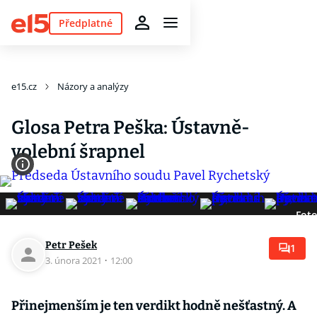
Předplatné
e15.cz
Názory a analýzy
Glosa Petra Peška: Ústavně-
volební šrapnel
Foto
Petr Pešek
1
3. února 2021
·
12:00
Přinejmenším je ten verdikt hodně nešťastný. A