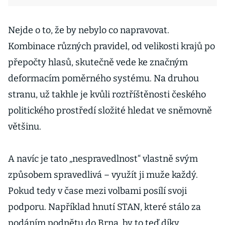
Nejde o to, že by nebylo co napravovat.
Kombinace různých pravidel, od velikosti krajů po
přepočty hlasů, skutečně vede ke značným
deformacím poměrného systému. Na druhou
stranu, už takhle je kvůli roztříštěnosti českého
politického prostředí složité hledat ve sněmovně
většinu.
A navíc je tato „nespravedlnost“ vlastně svým
způsobem spravedlivá – využít ji muže každý.
Pokud tedy v čase mezi volbami posílí svoji
podporu. Například hnutí STAN, které stálo za
podáním podnětu do Brna, by to teď díky