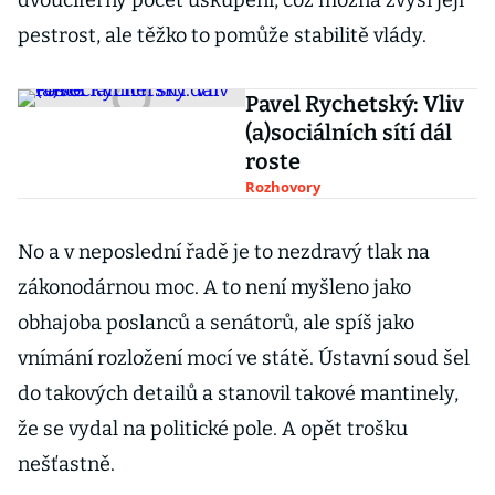
dvouciferný počet uskupení, což možná zvýší její
pestrost, ale těžko to pomůže stabilitě vlády.
Pavel Rychetský: Vliv
(a)sociálních sítí dál
roste
Rozhovory
No a v neposlední řadě je to nezdravý tlak na
zákonodárnou moc. A to není myšleno jako
obhajoba poslanců a senátorů, ale spíš jako
vnímání rozložení mocí ve státě. Ústavní soud šel
do takových detailů a stanovil takové mantinely,
že se vydal na politické pole. A opět trošku
nešťastně.