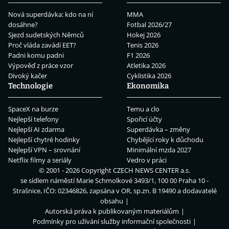
Nová superdávka: kdo na ní
MMA
dosáhne?
Fotbal 2026/27
Sjezd sudetských Němců
Hokej 2026
Proč vláda zavádí EET?
Tenis 2026
Padni komu padni
F1 2026
Výpověď z práce vzor
Atletika 2026
Divoký kačer
Cyklistika 2026
Technologie
Ekonomika
SpaceX na burze
Temu a clo
Nejlepší telefony
Spořicí účty
Nejlepší AI zdarma
Superdávka – změny
Nejlepší chytré hodinky
Chybějící roky k důchodu
Nejlepší VPN – srovnání
Minimální mzda 2027
Netflix filmy a seriály
Vedro v práci
© 2001 - 2026 Copyright
CZECH NEWS CENTER a.s.
se sídlem náměstí Marie Schmolkové 3493/1, 100 00 Praha 10 -
Strašnice, IČO: 02346826, zapsána v OR, sp.zn. B 19490 a dodavatelé
obsahu
Autorská práva k publikovaným materiálům
Podmínky pro užívání služby informační společnosti