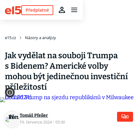
Předplatné
e15.cz
Názory a analýzy
Jak vydělat na souboji Trumpa
s Bidenem? Americké volby
mohou být jedinečnou investiční
příležitostí
Tomáš Pfeiler
0
19. července 2024
·
05:30