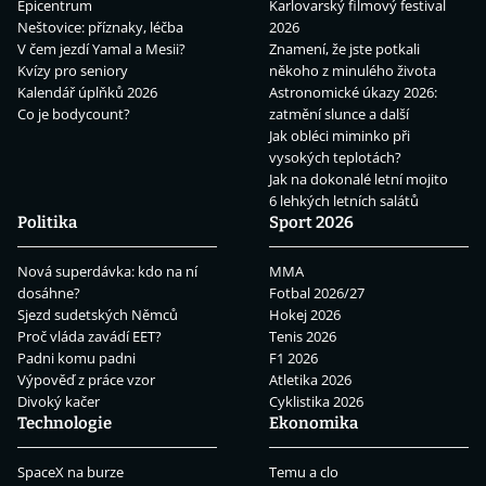
Epicentrum
Karlovarský filmový festival
Neštovice: příznaky, léčba
2026
V čem jezdí Yamal a Mesii?
Znamení, že jste potkali
Kvízy pro seniory
někoho z minulého života
Kalendář úplňků 2026
Astronomické úkazy 2026:
Co je bodycount?
zatmění slunce a další
Jak obléci miminko při
vysokých teplotách?
Jak na dokonalé letní mojito
6 lehkých letních salátů
Politika
Sport 2026
Nová superdávka: kdo na ní
MMA
dosáhne?
Fotbal 2026/27
Sjezd sudetských Němců
Hokej 2026
Proč vláda zavádí EET?
Tenis 2026
Padni komu padni
F1 2026
Výpověď z práce vzor
Atletika 2026
Divoký kačer
Cyklistika 2026
Technologie
Ekonomika
SpaceX na burze
Temu a clo