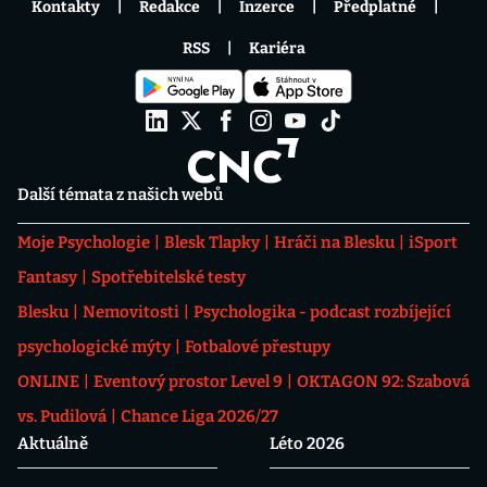
Kontakty
Redakce
Inzerce
Předplatné
RSS
Kariéra
Další témata z našich webů
Moje Psychologie
Blesk Tlapky
Hráči na Blesku
iSport
Fantasy
Spotřebitelské testy
Blesku
Nemovitosti
Psychologika - podcast rozbíjející
psychologické mýty
Fotbalové přestupy
ONLINE
Eventový prostor Level 9
OKTAGON 92: Szabová
vs. Pudilová
Chance Liga 2026/27
Aktuálně
Léto 2026