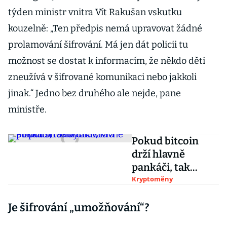
týden ministr vnitra Vít Rakušan vskutku
kouzelně: „Ten předpis nemá upravovat žádné
prolamování šifrování. Má jen dát policii tu
možnost se dostat k informacím, že někdo děti
zneužívá v šifrované komunikaci nebo jakkoli
jinak.“ Jedno bez druhého ale nejde, pane
ministře.
Pokud bitcoin
drží hlavně
pankáči, tak
vyhrál, připouští
Kryptoměny
shortař Vávra
Je šifrování „umožňování“?