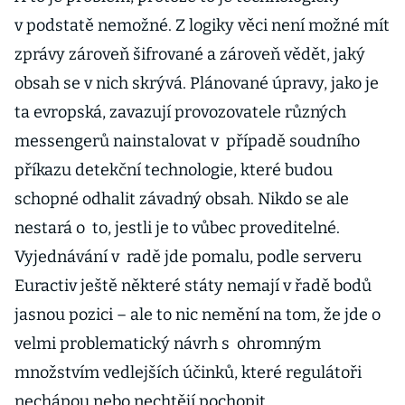
zdvojnásobil
v podstatě nemožné. Z logiky věci není možné mít
zprávy zároveň šifrované a zároveň vědět, jaký
obsah se v nich skrývá. Plánované úpravy, jako je
ta evropská, zavazují provozovatele různých
messengerů nainstalovat v případě soudního
příkazu detekční technologie, které budou
schopné odhalit závadný obsah. Nikdo se ale
nestará o to, jestli je to vůbec proveditelné.
Vyjednávání v radě jde pomalu, podle serveru
Euractiv ještě některé státy nemají v řadě bodů
jasnou pozici – ale to nic nemění na tom, že jde o
velmi problematický návrh s ohromným
množstvím vedlejších účinků, které regulátoři
nechápou nebo nechtějí pochopit.