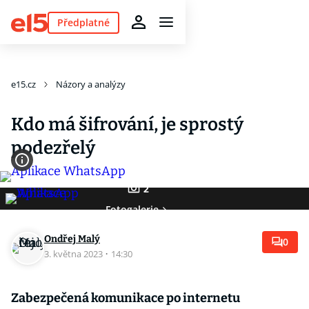
Předplatné
e15.cz
Názory a analýzy
Kdo má šifrování, je sprostý
podezřelý
2
Fotogalerie
Ondřej Malý
0
3. května 2023
·
14:30
Zabezpečená komunikace po internetu