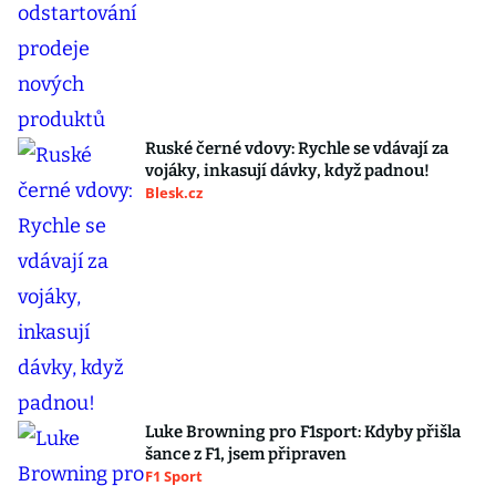
Ruské černé vdovy: Rychle se vdávají za
vojáky, inkasují dávky, když padnou!
Blesk.cz
Luke Browning pro F1sport: Kdyby přišla
šance z F1, jsem připraven
F1 Sport