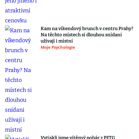
Kam na víkendový brunch v centru Prahy?
Na těchto místech si dlouhou snídani
užívají i místní
Moje Psychologie
Vytiskli jsme vítězný pohár z PETG