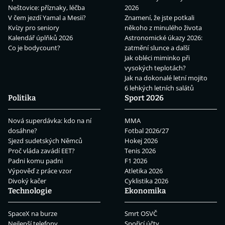
Neštovice: příznaky, léčba
2026
V čem jezdí Yamal a Mesii?
Znamení, že jste potkali
Kvízy pro seniory
někoho z minulého života
Kalendář úplňků 2026
Astronomické úkazy 2026:
Co je bodycount?
zatmění slunce a další
Jak obléci miminko při
vysokých teplotách?
Jak na dokonalé letní mojito
6 lehkých letních salátů
Politika
Sport 2026
Nová superdávka: kdo na ní
MMA
dosáhne?
Fotbal 2026/27
Sjezd sudetských Němců
Hokej 2026
Proč vláda zavádí EET?
Tenis 2026
Padni komu padni
F1 2026
Výpověď z práce vzor
Atletika 2026
Divoký kačer
Cyklistika 2026
Technologie
Ekonomika
SpaceX na burze
Smrt OSVČ
Nejlepší telefony
Spořicí účty