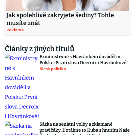
Jak spolehlivě zakryjete šediny? Tohle
musíte znát
Reklama
Články z jiných titulů
Exministryně s Havránkem dováděli v
Polsku: První slova Decroix i Havránkové!
Blesk politika
Sázka na senátní volby a zklamané
pravičáky. Dotáhne to Kuba s hnutím Naše