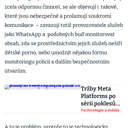
zcela odpornou činnost, se ale objevují i takové,
které jsou nebezpečné a prolamují soukromí
komunikace – zavazují totiž provozovatele služeb
jako WhatsApp a podobných buď monitorovat
obsah, zda se prostřednictvím jejich služeb nešíří
dětské porno, nebo umožnit nějakou formu
monitoringu policii a dalším bezpečnostním
útvarům.
Tržby Meta
Platforms po
sérii poklesů
vzrostly. Kurz
Technologie a média
akcií se letos už
skoro
A to je problém, protože to je technologicky