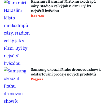
Kam míří Haraslín? Místo mrakodrapů
oázy, stadion velký jak v Plzni. Byl by
největší hvězdou
iSport.cz
Samsung okouzlil Prahu dronovou show k
odstartování prodeje nových produktů
Poggers