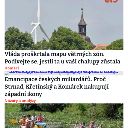
Vláda proškrtala mapu větrných zón.
Podívejte se, jestli ta u vaší chalupy zůstala
Domácí
Emancipace českých miliardářů. Proč
Strnad, Křetínský a Komárek nakupují
západní ikony
Názory a analýzy