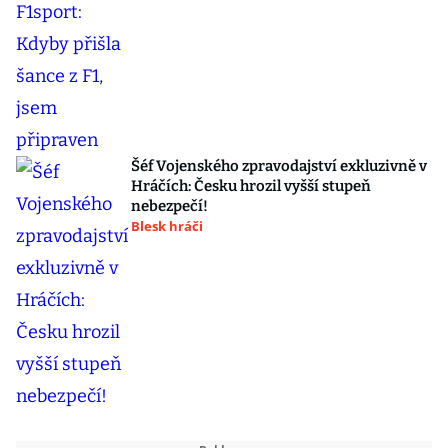
Šéf Vojenského zpravodajství exkluzivně v
Hráčích: Česku hrozil vyšší stupeň
nebezpečí!
Blesk hráči