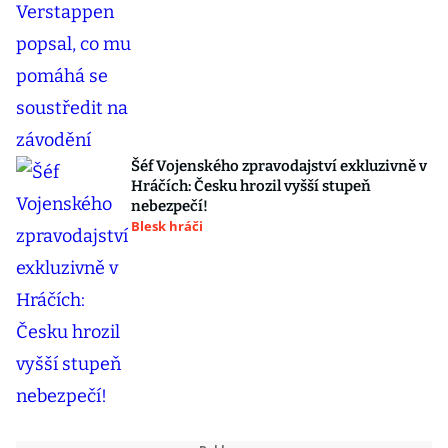
Šéf Vojenského zpravodajství exkluzivně v
Hráčích: Česku hrozil vyšší stupeň
nebezpečí!
Blesk hráči