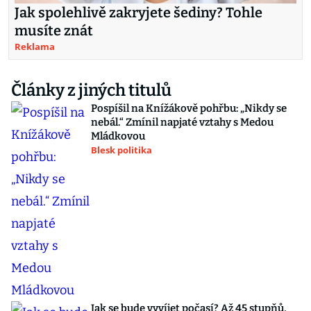
Jak spolehlivě zakryjete šediny? Tohle
musíte znát
Reklama
Články z jiných titulů
Pospíšil na Knížákově pohřbu: „Nikdy se
nebál.“ Zmínil napjaté vztahy s Medou
Mládkovou
Blesk politika
Jak se bude vyvíjet počasí? Až 45 stupňů,