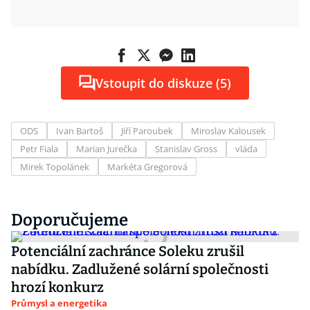
Vstoupit do diskuze (5)
ODS
Ivan Bartoš
Jiří Paroubek
Miroslav Kalousek
Petr Fiala
Marian Jurečka
Stanislav Gross
vláda
Mirek Topolánek
Markéta Gregorová
Doporučujeme
Potenciální zachránce Soleku zrušil
nabídku. Zadlužené solární společnosti
hrozí konkurz
Průmysl a energetika