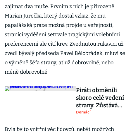
zajímat dva muže. Prvním z nich je přirozeně
Marian Jurečka, který dostal vzkaz, že mu
papalášská praxe možná projde u veřejnosti,
straníci vyděšení setrvale tragickými volebními
preferencemi ale cítí krev. Zvednutou rukavici už
zvedl bývalý předseda Pavel Bělobrádek, mluví se
o výměně šéfa strany, ať už dobrovolné, nebo
méně dobrovolné.
Piráti obměnili
skoro celé vedení
strany. Zůstává
jen předseda
Domácí
Bartoš
Byla by to vnitřní věc lidovců, nebýt možných