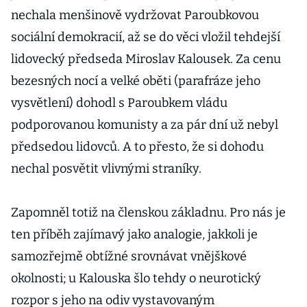
nechala menšinově vydržovat Paroubkovou
sociální demokracií, až se do věci vložil tehdejší
lidovecký předseda Miroslav Kalousek. Za cenu
bezesných nocí a velké oběti (parafráze jeho
vysvětlení) dohodl s Paroubkem vládu
podporovanou komunisty a za pár dní už nebyl
předsedou lidovců. A to přesto, že si dohodu
nechal posvětit vlivnými straníky.
Zapomněl totiž na členskou základnu. Pro nás je
ten příběh zajímavý jako analogie, jakkoli je
samozřejmě obtížné srovnávat vnějškové
okolnosti; u Kalouska šlo tehdy o neurotický
rozpor s jeho na odiv vystavovaným