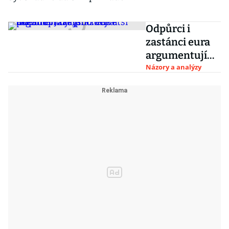
Odpůrci i
zastánci eura
argumentují
„prázdně a
Názory a analýzy
falešně“. Jaké
jsou největší
pseudopravdy?