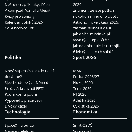
Neštovice: příznaky, léčba
2026
V čem jezdí Yamal a Mesii?
Znamení, že jste potkali
Kvízy pro seniory
někoho z minulého života
Kalendář úplňků 2026
Astronomické úkazy 2026:
Co je bodycount?
zatmění slunce a další
Jak obléci miminko při
vysokých teplotách?
Jak na dokonalé letní mojito
6 lehkých letních salátů
Politika
Sport 2026
Nová superdávka: kdo na ní
MMA
dosáhne?
Fotbal 2026/27
Sjezd sudetských Němců
Hokej 2026
Proč vláda zavádí EET?
Tenis 2026
Padni komu padni
F1 2026
Výpověď z práce vzor
Atletika 2026
Divoký kačer
Cyklistika 2026
Technologie
Ekonomika
SpaceX na burze
Smrt OSVČ
Nejlepší telefony
Spořicí účty