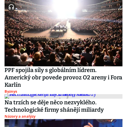
PPF spojila síly s globálním lídrem.
Americký obr povede provoz O2 areny i Fora
Karlín
Byznys
Na trzích se děje něco nezvyklého.
Technologické firmy shánějí miliardy
Názory a analýzy