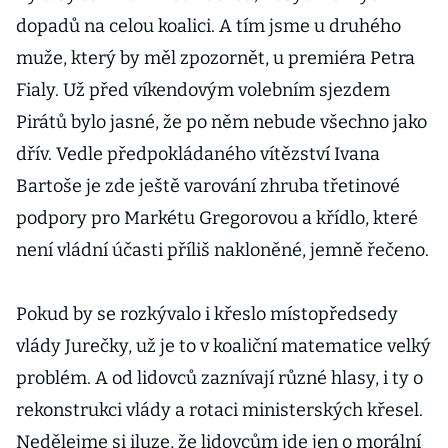
dopadů na celou koalici. A tím jsme u druhého
muže, který by měl zpozornět, u premiéra Petra
Fialy. Už před víkendovým volebním sjezdem
Pirátů bylo jasné, že po něm nebude všechno jako
dřív. Vedle předpokládaného vítězství Ivana
Bartoše je zde ještě varování zhruba třetinové
podpory pro Markétu Gregorovou a křídlo, které
není vládní účasti příliš nakloněné, jemně řečeno.
Pokud by se rozkývalo i křeslo místopředsedy
vlády Jurečky, už je to v koaliční matematice velký
problém. A od lidovců zaznívají různé hlasy, i ty o
rekonstrukci vlády a rotaci ministerských křesel.
Nedělejme si iluze, že lidovcům jde jen o morální