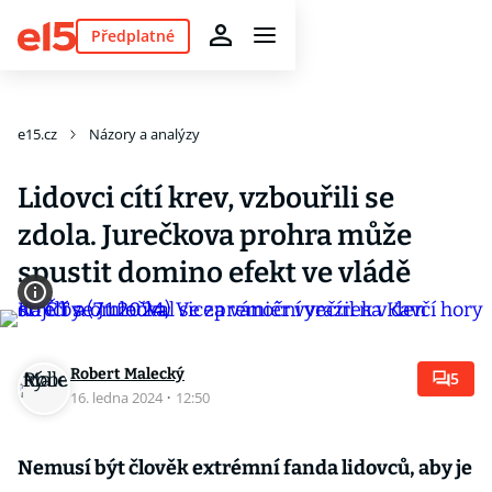
Předplatné
e15.cz
Názory a analýzy
Lidovci cítí krev, vzbouřili se
zdola. Jurečkova prohra může
spustit domino efekt ve vládě
Robert Malecký
5
16. ledna 2024
·
12:50
Nemusí být člověk extrémní fanda lidovců, aby je