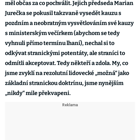
měl občas za co pochválit. Jejich předseda Marian
Jurečka se pokusil takzvaně vysedět kauzu s
pozdním a neobratným vysvětlováním své kauzy
s ministerským večírkem (abychom se tedy
vyhnuli přímo termínu lhaní), nechal si to
odkývat stranickými potentáty, ale straníci to
odmítli akceptovat. Tedy někteří a zdola. My, co
jsme zvyklí na rezolutní lidovecké „možná“ jako
základní stranickou doktrínu, jsme nynějším
„nikdy“ mile překvapeni.