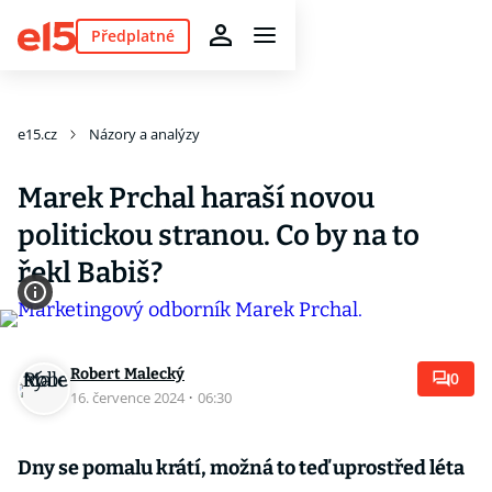
Předplatné
e15.cz
Názory a analýzy
Marek Prchal haraší novou
politickou stranou. Co by na to
řekl Babiš?
Robert Malecký
0
16. července 2024
·
06:30
Dny se pomalu krátí, možná to teď uprostřed léta