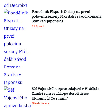
Pondělník F1sport: Ohlasy na první
polovinu sezony F1 či další závod Romana
Staňka v Japonsku
F1 Sport
Šéf Vojenského zpravodajství v Hráčích:
Zamíří sem ze zákopů desetitisíce
Ukrajinců! Co s nimi?
Blesk hráči