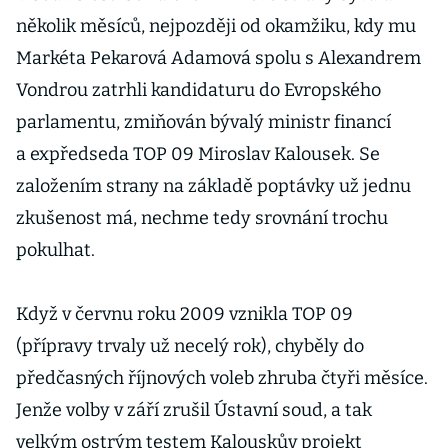
byla poslední
několik měsíců, nejpozději od okamžiku, kdy mu
kapka
Markéta Pekarová Adamová spolu s Alexandrem
Vondrou zatrhli kandidaturu do Evropského
parlamentu, zmiňován bývalý ministr financí
a expředseda TOP 09 Miroslav Kalousek. Se
založením strany na základě poptávky už jednu
zkušenost má, nechme tedy srovnání trochu
pokulhat.
Když v červnu roku 2009 vznikla TOP 09
(přípravy trvaly už necelý rok), chyběly do
předčasných říjnových voleb zhruba čtyři měsíce.
Jenže volby v září zrušil Ústavní soud, a tak
velkým ostrým testem Kalouskův projekt