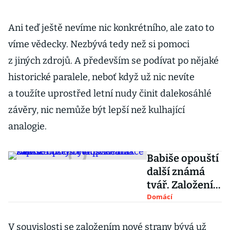
Ani teď ještě nevíme nic konkrétního, ale zato to
víme vědecky. Nezbývá tedy než si pomoci
z jiných zdrojů. A především se podívat po nějaké
historické paralele, neboť když už nic nevíte
a toužíte uprostřed letní nudy činit dalekosáhlé
závěry, nic nemůže být lepší než kulhající
analogie.
Babiše opouští
další známá
tvář. Založení
evropské
Domácí
frakce
s extremisty
V souvislosti se založením nové strany bývá už