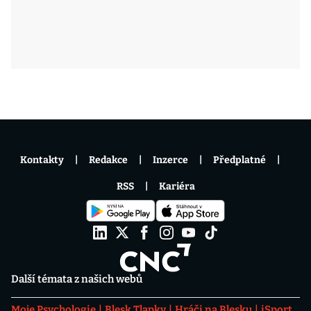
Kontakty
Redakce
Inzerce
Předplatné
RSS
Kariéra
Další témata z našich webů
Moje Psychologie
Blesk Tlapky
Hráči na Blesku
iSport