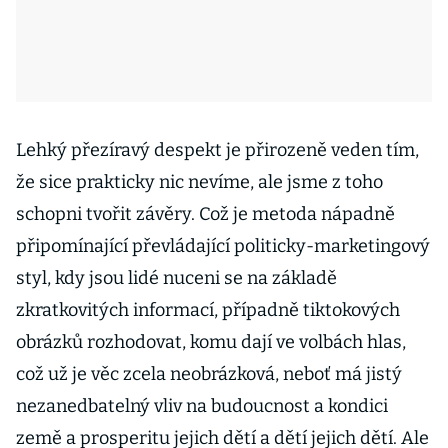
Lehký přezíravý despekt je přirozeně veden tím,
že sice prakticky nic nevíme, ale jsme z toho
schopni tvořit závěry. Což je metoda nápadně
připomínající převládající politicky-marketingový
styl, kdy jsou lidé nuceni se na základě
zkratkovitých informací, případně tiktokových
obrázků rozhodovat, komu dají ve volbách hlas,
což už je věc zcela neobrázková, neboť má jistý
nezanedbatelný vliv na budoucnost a kondici
země a prosperitu jejich dětí a dětí jejich dětí. Ale