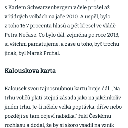
s Karlem Schwarzenbergem v čele prošel až
v řádných volbách na jaře 2010. A uspěl, bylo
z toho 16,7 procenta hlasů a pět křesel ve vládě
Petra Nečase. Co bylo dál, zejména po roce 2013,
si všichni pamatujeme, a zase u toho, byť trochu
jinak, byl Marek Prchal.
Kalouskova karta
Kalousek svou tajnosnubnou kartu hraje dál. „Na
trhu voličů platí stejná zásada jako na jakémkoliv
jiném trhu. Je-li někde velká poptávka, dříve nebo
později se tam objeví nabídka,“ řekl Českému
rozhlasu a dodal, že by si skoro vsadil na vznik