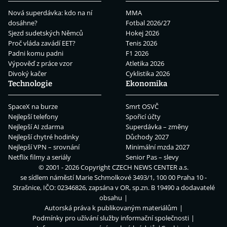
Nová superdávka: kdo na ní
MMA
dosáhne?
Fotbal 2026/27
Sjezd sudetských Němců
Hokej 2026
Proč vláda zavádí EET?
Tenis 2026
Padni komu padni
F1 2026
Výpověď z práce vzor
Atletika 2026
Divoký kačer
Cyklistika 2026
Technologie
Ekonomika
SpaceX na burze
Smrt OSVČ
Nejlepší telefony
Spořicí účty
Nejlepší AI zdarma
Superdávka – změny
Nejlepší chytré hodinky
Důchody 2027
Nejlepší VPN – srovnání
Minimální mzda 2027
Netflix filmy a seriály
Senior Pas – slevy
© 2001 - 2026 Copyright
CZECH NEWS CENTER a.s.
se sídlem náměstí Marie Schmolkové 3493/1, 100 00 Praha 10 -
Strašnice, IČO: 02346826, zapsána v OR, sp.zn. B 19490 a dodavatelé
obsahu
Autorská práva k publikovaným materiálům
Podmínky pro užívání služby informační společnosti