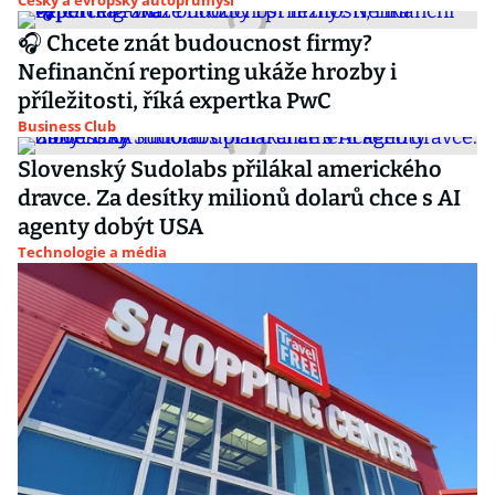
Český a evropský autoprůmysl
🎧 Chcete znát budoucnost firmy?
Nefinanční reporting ukáže hrozby i
příležitosti, říká expertka PwC
Business Club
Slovenský Sudolabs přilákal amerického
dravce. Za desítky milionů dolarů chce s AI
agenty dobýt USA
Technologie a média