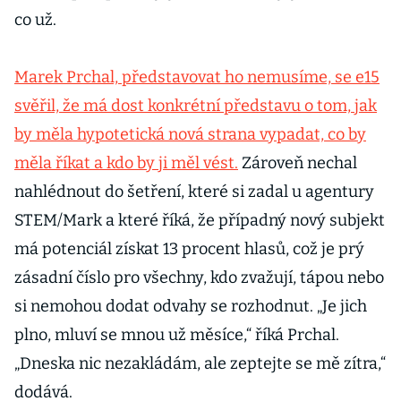
co už.
Marek Prchal, představovat ho nemusíme, se e15
svěřil, že má dost konkrétní představu o tom, jak
by měla hypotetická nová strana vypadat, co by
měla říkat a kdo by ji měl vést.
Zároveň nechal
nahlédnout do šetření, které si zadal u agentury
STEM/Mark a které říká, že případný nový subjekt
má potenciál získat 13 procent hlasů, což je prý
zásadní číslo pro všechny, kdo zvažují, tápou nebo
si nemohou dodat odvahy se rozhodnut. „Je jich
plno, mluví se mnou už měsíce,“ říká Prchal.
„Dneska nic nezakládám, ale zeptejte se mě zítra,“
dodává.