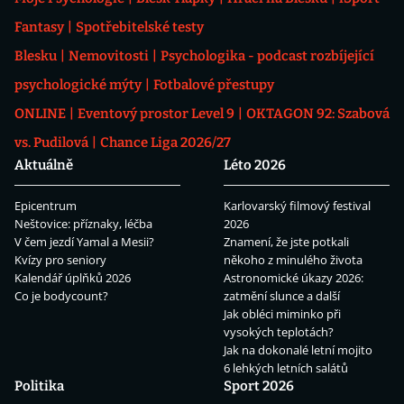
Fantasy
Spotřebitelské testy
Blesku
Nemovitosti
Psychologika - podcast rozbíjející
psychologické mýty
Fotbalové přestupy
ONLINE
Eventový prostor Level 9
OKTAGON 92: Szabová
vs. Pudilová
Chance Liga 2026/27
Aktuálně
Léto 2026
Epicentrum
Karlovarský filmový festival
Neštovice: příznaky, léčba
2026
V čem jezdí Yamal a Mesii?
Znamení, že jste potkali
Kvízy pro seniory
někoho z minulého života
Kalendář úplňků 2026
Astronomické úkazy 2026:
Co je bodycount?
zatmění slunce a další
Jak obléci miminko při
vysokých teplotách?
Jak na dokonalé letní mojito
6 lehkých letních salátů
Politika
Sport 2026