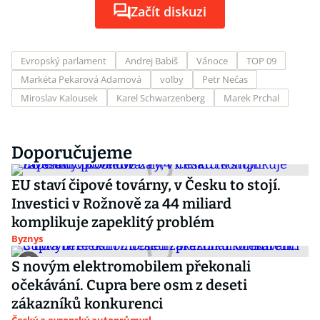
Začít diskuzi
Evropský parlament
Andrej Babiš
Vánoce
TOP 09
Markéta Pekarová Adamová
volby
Petr Nečas
Miroslav Kalousek
Karel Schwarzenberg
Marek Prchal
Doporučujeme
EU staví čipové továrny, v Česku to stojí.
Investici v Rožnově za 44 miliard
komplikuje zapeklitý problém
Byznys
S novým elektromobilem překonali
očekávání. Cupra bere osm z deseti
zákazníků konkurenci