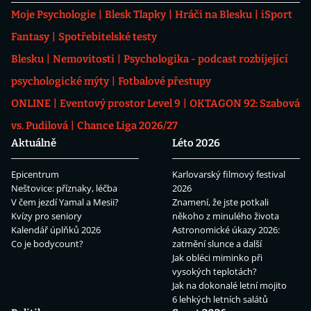
Moje Psychologie
Blesk Tlapky
Hráči na Blesku
iSport
Fantasy
Spotřebitelské testy
Blesku
Nemovitosti
Psychologika - podcast rozbíjející
psychologické mýty
Fotbalové přestupy
ONLINE
Eventový prostor Level 9
OKTAGON 92: Szabová
vs. Pudilová
Chance Liga 2026/27
Aktuálně
Léto 2026
Epicentrum
Karlovarský filmový festival
Neštovice: příznaky, léčba
2026
V čem jezdí Yamal a Mesii?
Znamení, že jste potkali
Kvízy pro seniory
někoho z minulého života
Kalendář úplňků 2026
Astronomické úkazy 2026:
Co je bodycount?
zatmění slunce a další
Jak obléci miminko při
vysokých teplotách?
Jak na dokonalé letní mojito
6 lehkých letních salátů