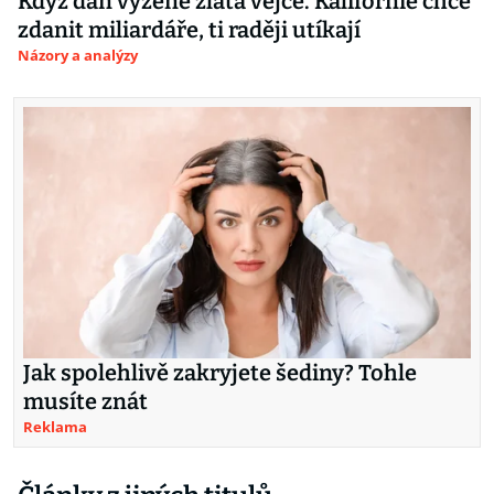
Když daň vyžene zlatá vejce. Kalifornie chce
zdanit miliardáře, ti raději utíkají
Názory a analýzy
Jak spolehlivě zakryjete šediny? Tohle
musíte znát
Reklama