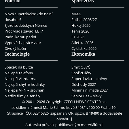
Politika
Sport 2026
Nová superdávka: kdo na ní
MMA
dosáhne?
Fotbal 2026/27
Sjezd sudetských Němců
Hokej 2026
Proč vláda zavádí EET?
Tenis 2026
Padni komu padni
F1 2026
Výpověď z práce vzor
Atletika 2026
Divoký kačer
Cyklistika 2026
Technologie
Ekonomika
SpaceX na burze
Smrt OSVČ
Nejlepší telefony
Spořicí účty
Nejlepší AI zdarma
Superdávka – změny
Nejlepší chytré hodinky
Důchody 2027
Nejlepší VPN – srovnání
Minimální mzda 2027
Netflix filmy a seriály
Senior Pas – slevy
© 2001 - 2026 Copyright
CZECH NEWS CENTER a.s.
se sídlem náměstí Marie Schmolkové 3493/1, 100 00 Praha 10 -
Strašnice, IČO: 02346826, zapsána v OR, sp.zn. B 19490 a dodavatelé
obsahu
Autorská práva k publikovaným materiálům