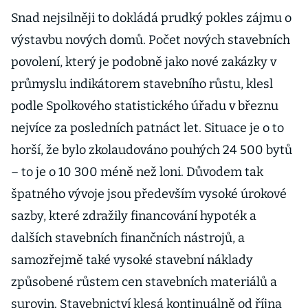
ale často tečou
Snad nejsilněji to dokládá prudký pokles zájmu o
mimo
výstavbu nových domů. Počet nových stavebních
Německo
povolení, který je podobně jako nové zakázky v
průmyslu indikátorem stavebního růstu, klesl
podle Spolkového statistického úřadu v březnu
nejvíce za posledních patnáct let. Situace je o to
horší, že bylo zkolaudováno pouhých 24 500 bytů
– to je o 10 300 méně než loni. Důvodem tak
špatného vývoje jsou především vysoké úrokové
sazby, které zdražily financování hypoték a
dalších stavebních finančních nástrojů, a
samozřejmě také vysoké stavební náklady
způsobené růstem cen stavebních materiálů a
surovin. Stavebnictví klesá kontinuálně od října