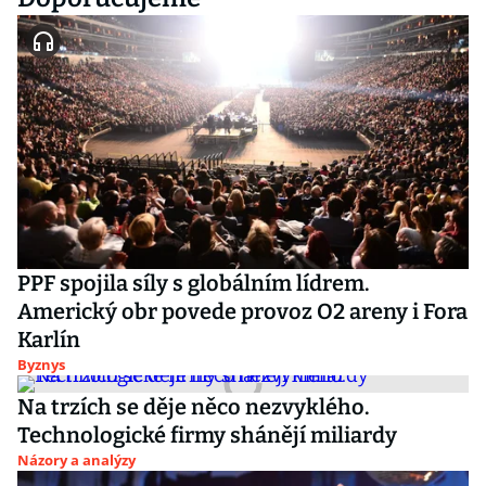
PPF spojila síly s globálním lídrem.
Americký obr povede provoz O2 areny i Fora
Karlín
Byznys
Na trzích se děje něco nezvyklého.
Technologické firmy shánějí miliardy
Názory a analýzy