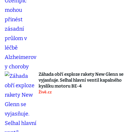
Záhada obří exploze rakety New Glenn se
vyjasňuje. Selhal hlavní ventil kapalného
kyslíku motoru BE-4
Živě.cz