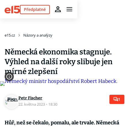
Předplatné
e15.cz
Názory a analýzy
Německá ekonomika stagnuje.
Výhled na další roky slibuje jen
mírné zlepšení
Petr Fischer
1
22. května 2023
·
18:30
Hůř, než se čekalo, pomalu, ale trvale. Německá