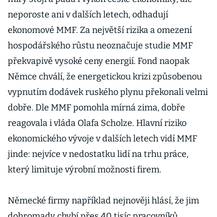
neporoste ani v dalších letech, odhadují
ekonomové MMF. Za největší rizika a omezení
hospodářského růstu neoznačuje studie MMF
překvapivě vysoké ceny energií. Fond naopak
Němce chválí, že energetickou krizi způsobenou
vypnutím dodávek ruského plynu překonali velmi
dobře. Dle MMF pomohla mírná zima, dobře
reagovala i vláda Olafa Scholze. Hlavní riziko
ekonomického vývoje v dalších letech vidí MMF
jinde: nejvíce v nedostatku lidí na trhu práce,
který limituje výrobní možnosti firem.
Německé firmy například nejnověji hlásí, že jim
dohromady chybí přes 40 tisíc pracovníků