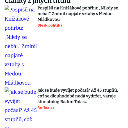
Články z jiných titulů
Pospíšil na Knížákově pohřbu: „Nikdy se
nebál.“ Zmínil napjaté vztahy s Medou
Mládkovou
Blesk politika
Jak se bude vyvíjet počasí? Až 45 stupňů,
což se dlouhodobě nedá vydržet, varuje
klimatolog Radim Tolasz
Reflex.cz