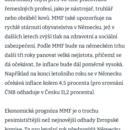
řemeslných profesí, jako je nástrojař, truhlář
nebo obráběč kovů. MMF také upozorňuje na
rychlé stárnutí obyvatelstva v Německu, jež v
dalších letech zvýší tlak na zdravotní a sociální
zabezpečení. Podle MMF bude na německém trhu
další tři roky panovat velká nejistota, přičemž se
dá očekávat, že inflace bude dál poměrně vysoká.
Například na konci letošního roku se v Německu
očekává inflace kolem 4,5 procenta (pro srovnání
ČNB odhaduje v Česku 11,2 procenta).
Ekonomická prognóza MMF je o trochu
pesimističtější než nejnovější odhady Evropské
komise. Ta pro letošní rok předpovídá Německu