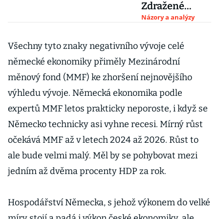
Zdražené
dovolené jsou
Názory a analýzy
vyprodané a
na zdražená
Všechny tyto znaky negativního vývoje celé
auta se stojí
německé ekonomiky přiměly Mezinárodní
fronty
měnový fond (MMF) ke zhoršení nejnovějšího
výhledu vývoje. Německá ekonomika podle
expertů MMF letos prakticky neporoste, i když se
Německo technicky asi vyhne recesi. Mírný růst
očekává MMF až v letech 2024 až 2026. Růst to
ale bude velmi malý. Měl by se pohybovat mezi
jedním až dvěma procenty HDP za rok.
Hospodářství Německa, s jehož výkonem do velké
míry stojí a padá i výkon české ekonomiky, ale