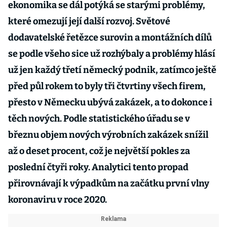
ekonomika se dál potýká se starými problémy,
které omezují její další rozvoj. Světové
dodavatelské řetězce surovin a montážních dílů
se podle všeho sice už rozhýbaly a problémy hlásí
už jen každý třetí německý podnik, zatímco ještě
před půl rokem to byly tři čtvrtiny všech firem,
přesto v Německu ubývá zakázek, a to dokonce i
těch nových. Podle statistického úřadu se v
březnu objem nových výrobních zakázek snížil
až o deset procent, což je největší pokles za
poslední čtyři roky. Analytici tento propad
přirovnávají k výpadkům na začátku první vlny
koronaviru v roce 2020.