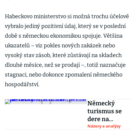
Habeckovo ministerstvo si možná trochu účelově
vybralo jediný pozitivní údaj, který se v poslední
době s německou ekonomikou spojuje. Většina
ukazatelů – viz pokles nových zakázek nebo
vysoký stav zásob, které zůstávají na skladech
dlouhé měsíce, než se prodají –, totiž naznačuje
stagnaci, nebo dokonce zpomalení německého
hospodářství.
Německý
turismus se
dere na
předcovidovou
Názory a analýzy
úroveň, peníze