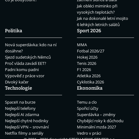
Jak obléci miminko při
vysokých teplotách?
Jak na dokonalé letní mojito
6 lehkých letních salátů
Politika
Sport 2026
Nová superdávka: kdo na ní
MMA
dosáhne?
Fotbal 2026/27
Sjezd sudetských Němců
Hokej 2026
Proč vláda zavádí EET?
Tenis 2026
Padni komu padni
F1 2026
Výpověď z práce vzor
Atletika 2026
Divoký kačer
Cyklistika 2026
Technologie
Ekonomika
SpaceX na burze
Temu a clo
Nejlepší telefony
Spořicí účty
Nejlepší AI zdarma
Superdávka – změny
Nejlepší chytré hodinky
Chybějící roky k důchodu
Nejlepší VPN – srovnání
Minimální mzda 2027
Netflix filmy a seriály
Vedro v práci