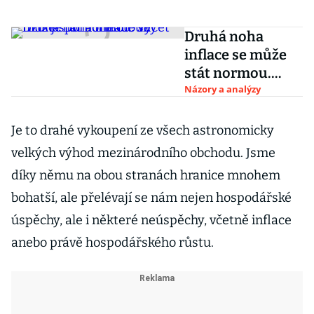
Druhá noha
inflace se může
stát normou.
Výčet rizik je
Názory a analýzy
pořádně dlouhý
Je to drahé vykoupení ze všech astronomicky
velkých výhod mezinárodního obchodu. Jsme
díky němu na obou stranách hranice mnohem
bohatší, ale přelévají se nám nejen hospodářské
úspěchy, ale i některé neúspěchy, včetně inflace
anebo právě hospodářského růstu.