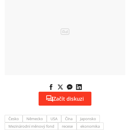
Začít diskuzi
Česko
Německo
USA
Čína
Japonsko
Mezinárodní měnový fond
recese
ekonomika