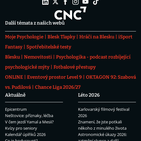
Další témata z našich webů
Moje Psychologie
Blesk Tlapky
Hráči na Blesku
iSport
Fantasy
Spotřebitelské testy
Blesku
Nemovitosti
Psychologika - podcast rozbíjející
psychologické mýty
Fotbalové přestupy
ONLINE
Eventový prostor Level 9
OKTAGON 92: Szabová
vs. Pudilová
Chance Liga 2026/27
Aktuálně
Léto 2026
Epicentrum
Karlovarský filmový festival
Neštovice: příznaky, léčba
2026
V čem jezdí Yamal a Mesii?
Znamení, že jste potkali
Kvízy pro seniory
někoho z minulého života
Kalendář úplňků 2026
Astronomické úkazy 2026:
Co je bodycount?
zatmění slunce a další