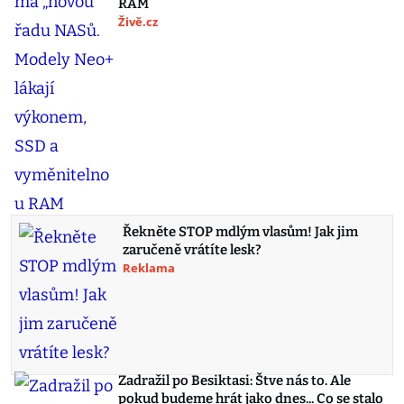
RAM
Živě.cz
Řekněte STOP mdlým vlasům! Jak jim
zaručeně vrátíte lesk?
Reklama
Zadražil po Besiktasi: Štve nás to. Ale
pokud budeme hrát jako dnes... Co se stalo