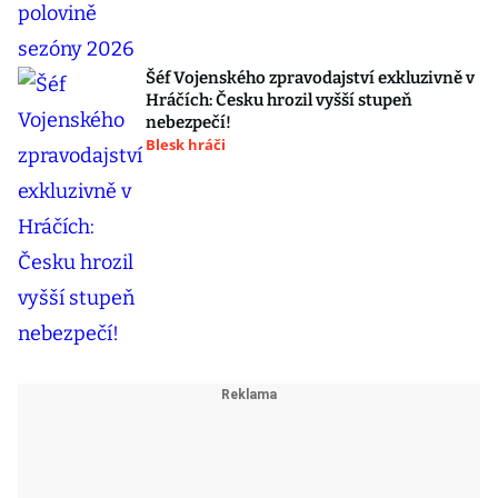
Šéf Vojenského zpravodajství exkluzivně v
Hráčích: Česku hrozil vyšší stupeň
nebezpečí!
Blesk hráči