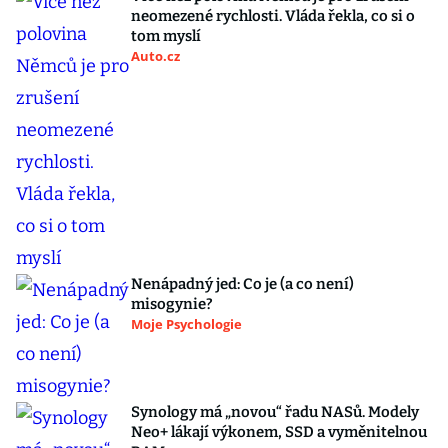
neomezené rychlosti. Vláda řekla, co si o
tom myslí
Auto.cz
Nenápadný jed: Co je (a co není)
misogynie?
Moje Psychologie
Synology má „novou“ řadu NASů. Modely
Neo+ lákají výkonem, SSD a vyměnitelnou