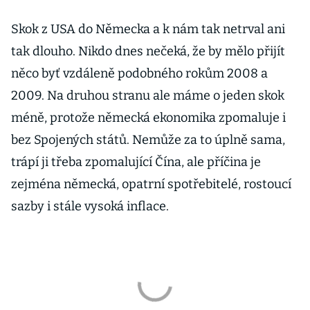
Skok z USA do Německa a k nám tak netrval ani
tak dlouho. Nikdo dnes nečeká, že by mělo přijít
něco byť vzdáleně podobného rokům 2008 a
2009. Na druhou stranu ale máme o jeden skok
méně, protože německá ekonomika zpomaluje i
bez Spojených států. Nemůže za to úplně sama,
trápí ji třeba zpomalující Čína, ale příčina je
zejména německá, opatrní spotřebitelé, rostoucí
sazby i stále vysoká inflace.