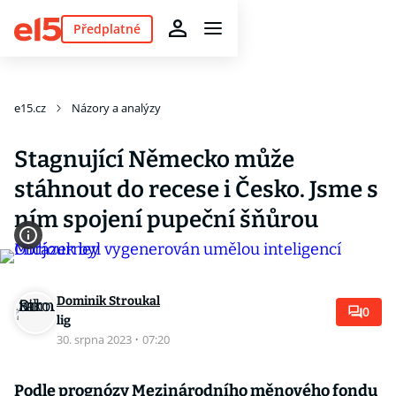
Předplatné
e15.cz
Názory a analýzy
Stagnující Německo může
stáhnout do recese i Česko. Jsme s
ním spojení pupeční šňůrou
Dominik Stroukal
0
lig
30. srpna 2023
·
07:20
Podle prognózy Mezinárodního měnového fondu