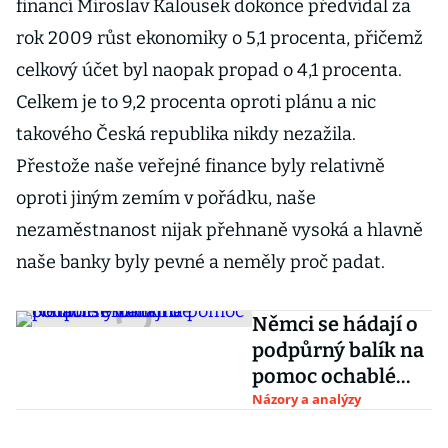
financí Miroslav Kalousek dokonce předvídal za
rok 2009 růst ekonomiky o 5,1 procenta, přičemž
celkový účet byl naopak propad o 4,1 procenta.
Celkem je to 9,2 procenta oproti plánu a nic
takového Česká republika nikdy nezažila.
Přestože naše veřejné finance byly relativně
oproti jiným zemím v pořádku, naše
nezaměstnanost nijak přehnaně vysoká a hlavně
naše banky byly pevné a neměly proč padat.
Němci se hádají o
podpůrný balík na
pomoc ochablé
ekonomice
Názory a analýzy