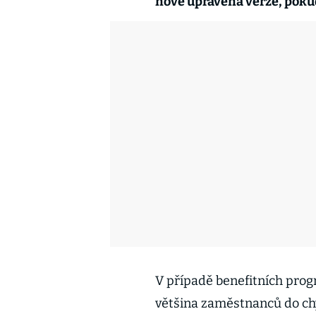
nově upravená verze, poku
V případě benefitních progr
většina zaměstnanců do ch