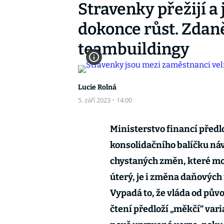
Stravenky přežijí a
dokonce růst. Zdan
teambuildingy
Lucie Rolná
5. září 2023
·
14:00
Ministerstvo financí před
konsolidačního balíčku náv
chystaných změn, které mo
úterý, je i změna daňovýc
Vypadá to, že vláda od pů
čtení předloží „měkčí“ var