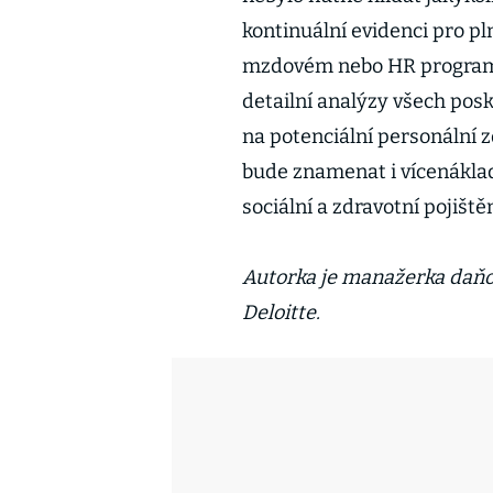
kontinuální evidenci pro p
mzdovém nebo HR programu
detailní analýzy všech pos
na potenciální personální 
bude znamenat i vícenáklad
sociální a zdravotní pojištěn
Autorka je manažerka daňo
Deloitte.