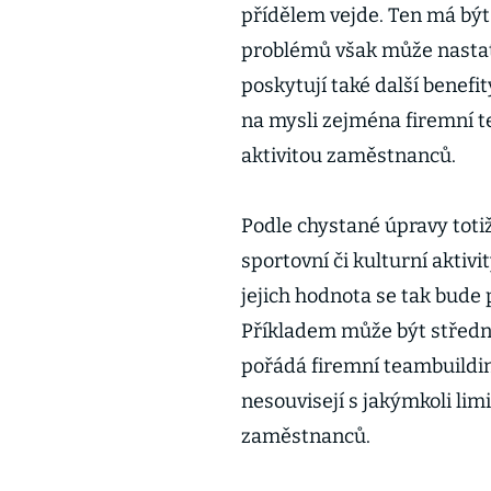
přídělem vejde. Ten má být 
problémů však může nastat
poskytují také další bene
na mysli zejména firemní t
aktivitou zaměstnanců.
Podle chystané úpravy toti
sportovní či kulturní akti
jejich hodnota se tak bude 
Příkladem může být středně
pořádá firemní teambuildin
nesouvisejí s jakýmkoli lim
zaměstnanců.