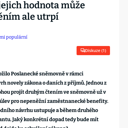
 jejich hodnota může
ěním ale utrpí
Diskuze (
1
)
ložilo Poslanecké sněmovně v rámci
rh novely zákona o daních z příjmů. Jednou z
hou projít druhým čtením ve sněmovně už v
h úlev pro nepeněžní zaměstnanecké benefity.
vodního návrhu ustupuje a během druhého
iantu. Jaký konkrétní dopad tedy bude mít