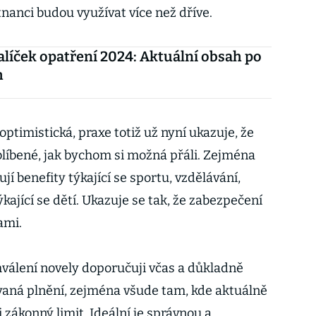
tnanci budou využívat více než dříve.
alíček opatření 2024: Aktuální obsah po
h
timistická, praxe totiž už nyní ukazuje, že
blíbené, jak bychom si možná přáli. Zejména
í benefity týkající se sportu, vzdělávání,
kající se dětí. Ukazuje se tak, že zabezpečení
tami.
válení novely doporučuji včas a důkladně
aná plnění, zejména všude tam, kde aktuálně
 zákonný limit. Ideální je správnou a