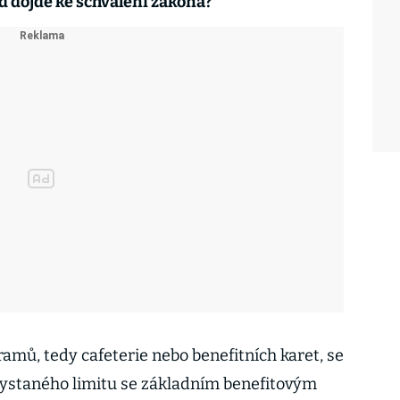
d dojde ke schválení zákona?
amů, tedy cafeterie nebo benefitních karet, se
ystaného limitu se základním benefitovým