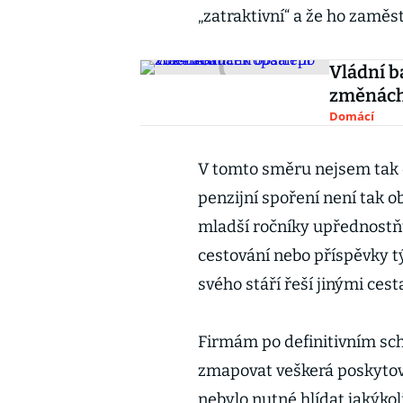
„zatraktivní“ a že ho zaměs
Vládní b
změnác
Domácí
V tomto směru nejsem tak op
penzijní spoření není tak o
mladší ročníky upřednostňuj
cestování nebo příspěvky tý
svého stáří řeší jinými ces
Firmám po definitivním sch
zmapovat veškerá poskytov
nebylo nutné hlídat jakýkoli