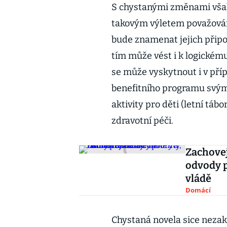
S chystanými změnami však
takovým výletem považován
bude znamenat jejich připo
tím může vést i k logickém
se může vyskytnout i v pří
benefitního programu svým
aktivity pro děti (letní tá
zdravotní péči.
Zachovej
odvody p
vládě
Domácí
Chystaná novela sice nezaka