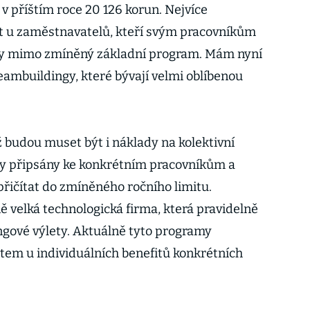
v příštím roce 20 126 korun. Nejvíce
 u zaměstnavatelů, kteří svým pracovníkům
fity mimo zmíněný základní program. Mám nyní
eambuildingy, které bývají velmi oblíbenou
ž budou muset být i náklady na kolektivní
vity připsány ke konkrétním pracovníkům a
přičítat do zmíněného ročního limitu.
 velká technologická firma, která pravidelně
gové výlety. Aktuálně tyto programy
item u individuálních benefitů konkrétních