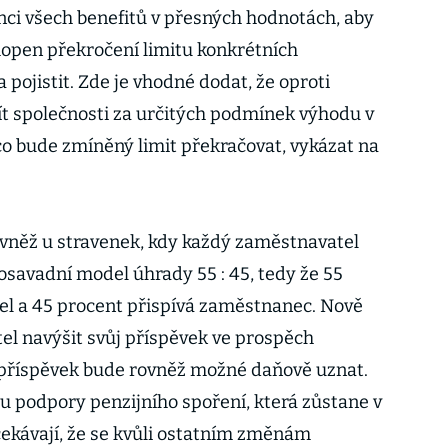
nci všech benefitů v přesných hodnotách, aby
open překročení limitu konkrétních
 pojistit. Zde je vhodné dodat, že oproti
t společnosti za určitých podmínek výhodu v
co bude zmíněný limit překračovat, vykázat na
vněž u stravenek, kdy každý zaměstnavatel
savadní model úhrady 55 : 45, tedy že 55
el a 45 procent přispívá zaměstnanec. Nově
l navýšit svůj příspěvek ve prospěch
 příspěvek bude rovněž možné daňově uznat.
 podpory penzijního spoření, která zůstane v
ekávají, že se kvůli ostatním změnám