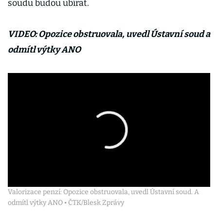
soudu budou ubírat.
VIDEO: Opozice obstruovala, uvedl Ústavní soud a
odmítl výtky ANO
Valorizace penzí: Opozice obstruovala, uvedl Ústavní soud. A
odmítl výtky ANO • ČTK/Blesk Zprávy