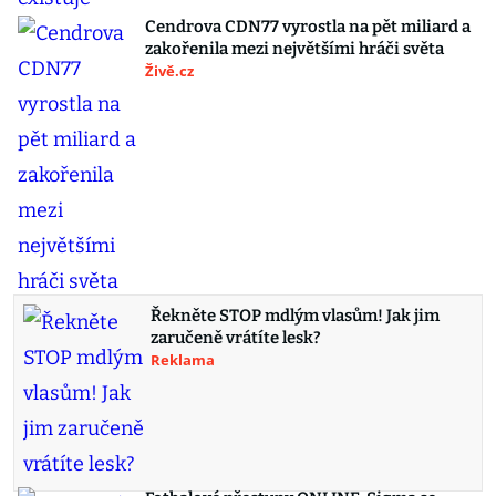
Cendrova CDN77 vyrostla na pět miliard a
zakořenila mezi největšími hráči světa
Živě.cz
Řekněte STOP mdlým vlasům! Jak jim
zaručeně vrátíte lesk?
Reklama