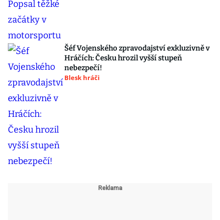
Šéf Vojenského zpravodajství exkluzivně v
Hráčích: Česku hrozil vyšší stupeň
nebezpečí!
Blesk hráči