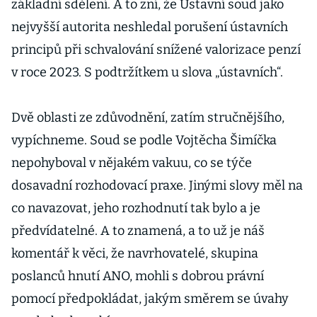
základní sdělení. A to zní, že Ústavní soud jako
nejvyšší autorita neshledal porušení ústavních
principů při schvalování snížené valorizace penzí
v roce 2023. S podtržítkem u slova „ústavních“.
Dvě oblasti ze zdůvodnění, zatím stručnějšího,
vypíchneme. Soud se podle Vojtěcha Šimíčka
nepohyboval v nějakém vakuu, co se týče
dosavadní rozhodovací praxe. Jinými slovy měl na
co navazovat, jeho rozhodnutí tak bylo a je
předvídatelné. A to znamená, a to už je náš
komentář k věci, že navrhovatelé, skupina
poslanců hnutí ANO, mohli s dobrou právní
pomocí předpokládat, jakým směrem se úvahy