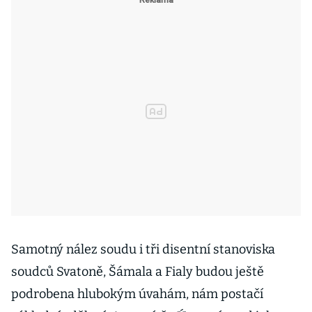
Samotný nález soudu i tři disentní stanoviska
soudců Svatoně, Šámala a Fialy budou ještě
podrobena hlubokým úvahám, nám postačí