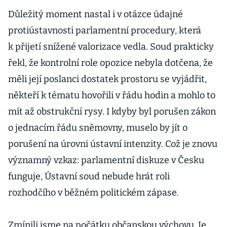
Důležitý moment nastal i v otázce údajné
protiústavnosti parlamentní procedury, která
k přijetí snížené valorizace vedla. Soud prakticky
řekl, že kontrolní role opozice nebyla dotčena, že
měli její poslanci dostatek prostoru se vyjádřit,
někteří k tématu hovořili v řádu hodin a mohlo to
mít až obstrukční rysy. I kdyby byl porušen zákon
o jednacím řádu sněmovny, muselo by jít o
porušení na úrovni ústavní intenzity. Což je znovu
významný vzkaz: parlamentní diskuze v Česku
funguje, Ústavní soud nebude hrát roli
rozhodčího v běžném politickém zápase.
Zmínili jsme na počátku občanskou výchovu. Je