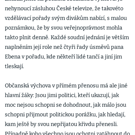
nehynoucí zásluhou České televize, že takovéto
vzdělávací pořady svým divákům nabízí, s malou
poznámkou, že by svou veřejnoprávnost mohla
takto plnit denně. Každé soudní jednání je větším
naplněním její role než čtyři řady úsměvů pana
Ebena v pořadu, kde někteří lidé tančí a jiní jim
tleskají.
Občanská výchova v přímém přenosu má ale jiné
hlavní žáky: Jsou jimi politici, kteří ukazují, jak
moc nejsou schopni se dohodnout, jak málo jsou
schopni přijmout politickou porážku, jak hledají,
kam ještě by svou nepřijatou křivdu přenesli.
Případně koho všechno jsou ochotni zatáhnout do