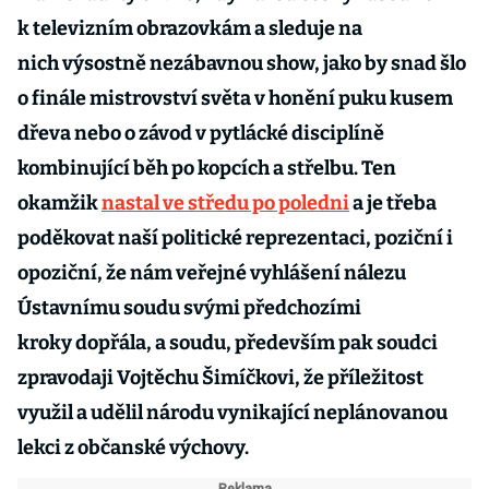
k televizním obrazovkám a sleduje na
nich výsostně nezábavnou show, jako by snad šlo
o finále mistrovství světa v honění puku kusem
dřeva nebo o závod v pytlácké disciplíně
kombinující běh po kopcích a střelbu. Ten
okamžik
nastal ve středu po poledni
a je třeba
poděkovat naší politické reprezentaci, poziční i
opoziční, že nám veřejné vyhlášení nálezu
Ústavnímu soudu svými předchozími
kroky dopřála, a soudu, především pak soudci
zpravodaji Vojtěchu Šimíčkovi, že příležitost
využil a udělil národu vynikající neplánovanou
lekci z občanské výchovy.