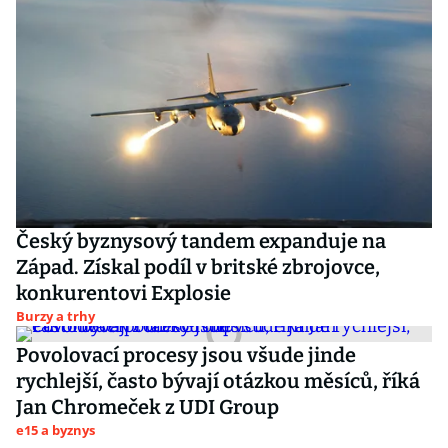
Český byznysový tandem expanduje na
Západ. Získal podíl v britské zbrojovce,
konkurentovi Explosie
Burzy a trhy
Povolovací procesy jsou všude jinde
rychlejší, často bývají otázkou měsíců, říká
Jan Chromeček z UDI Group
e15 a byznys