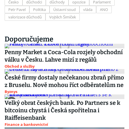
Česko
důchodci
důchody
opozice
Parlament
Petr Pavel
Politika
Ústavní soud
vláda
ANO
valorizace důchodů
Vojtěch Šimíček
Doporučujeme
Penny Market a Coca-Cola rozjely obchodní
válku v Česku. Lahve mizí z regálů
Obchod a služby
České firmy dostaly nečekanou zbraň přímo
z Bruselu. Nově mohou říct odběratelům ne
Byznys
Velký obrat českých bank. Po Partners se k
bitcoinu chystá i Česká spořitelna i
Raiffeisenbank
Finance a bankovnictví