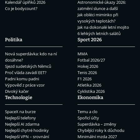
Kalendář úplňků 2026
Astronomické úkazy 2026:
Co je bodycount?
zatmění slunce a další
Jak obléci miminko při
vysokých teplotách?
Jak na dokonalé letní mojito
6 lehkých letních salátů
Politika
Sport 2026
Nová superdávka: kdo na ní
MMA
dosáhne?
Fotbal 2026/27
Sjezd sudetských Němců
Hokej 2026
Proč vláda zavádí EET?
Tenis 2026
Padni komu padni
F1 2026
Výpověď z práce vzor
Atletika 2026
Divoký kačer
Cyklistika 2026
Technologie
Ekonomika
SpaceX na burze
Temu a clo
Nejlepší telefony
Spořicí účty
Nejlepší AI zdarma
Superdávka – změny
Nejlepší chytré hodinky
Chybějící roky k důchodu
Nejlepší VPN – srovnání
Minimální mzda 2027