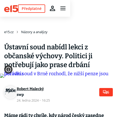
Předplatné
e15.cz
Názory a analýzy
Ústavní soud nabídl lekci z
občanské výchovy. Politici ji
potřebují jako prase drbání
Robert Malecký
6
swp
24. ledna 2024
·
16:25
Máme rádi ty chvíle, kdy národ český zasedne