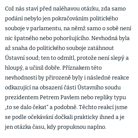
Což nás staví před naléhavou otázku, zda samo
podání nebylo jen pokračováním politického
souboje v parlamentu, na němž samo o sobě není
nic špatného nebo pohoršujícího. Nevhodná byla
až snaha do politického souboje zatáhnout
Ústavní soud; ten to odmítl, protože není slepý a
hloupý, a učinil dobře. Příznakem této
nevhodnosti by přirozeně byly i následné reakce
odkazující na obsazení části Ústavního soudu
prezidentem Petrem Pavlem nebo repliky typu
„to se dalo čekat“ a podobně. Těchto reakcí jsme
se podle očekávání dočkali prakticky ihned a je
jen otázka času, kdy propuknou naplno.