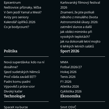
Epicentrum
Karlovarský filmový festival
Neštovice: příznaky, léčba
2026
V čem jezdí Yamal a Mesii?
Znamení, že jste potkali
Kvízy pro seniory
někoho z minulého života
Kalendář úplňků 2026
Astronomické úkazy 2026:
Co je bodycount?
zatmění slunce a další
Jak obléci miminko při
vysokých teplotách?
Jak na dokonalé letní mojito
6 lehkých letních salátů
Politika
Sport 2026
Nová superdávka: kdo na ní
MMA
dosáhne?
Fotbal 2026/27
Sjezd sudetských Němců
Hokej 2026
Proč vláda zavádí EET?
Tenis 2026
Padni komu padni
F1 2026
Výpověď z práce vzor
Atletika 2026
Divoký kačer
Cyklistika 2026
Technologie
Ekonomika
SpaceX na burze
Smrt OSVČ