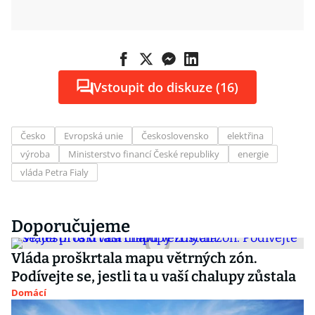
Vstoupit do diskuze (16)
Česko
Evropská unie
Československo
elektřina
výroba
Ministerstvo financí České republiky
energie
vláda Petra Fialy
Doporučujeme
Vláda proškrtala mapu větrných zón.
Podívejte se, jestli ta u vaší chalupy zůstala
Domácí