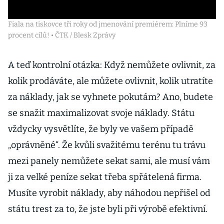
Fiala na tiskovce tři roky od jmenování premiérem: Plníme 93
procent cílů! • ČTK / Blesk Zprávy
A teď kontrolní otázka: Když nemůžete ovlivnit, za
kolik prodáváte, ale můžete ovlivnit, kolik utratíte
za náklady, jak se vyhnete pokutám? Ano, budete
se snažit maximalizovat svoje náklady. Státu
vždycky vysvětlíte, že byly ve vašem případě
„oprávněné“. Že kvůli svažitému terénu tu trávu
mezi panely nemůžete sekat sami, ale musí vám
ji za velké peníze sekat třeba spřátelená firma.
Musíte vyrobit náklady, aby náhodou nepřišel od
státu trest za to, že jste byli při výrobě efektivní.