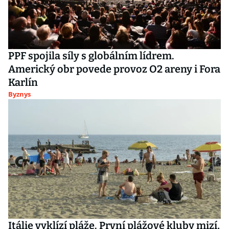
PPF spojila síly s globálním lídrem.
Americký obr povede provoz O2 areny i Fora
Karlín
Byznys
Itálie vyklízí pláže. První plážové kluby mizí,