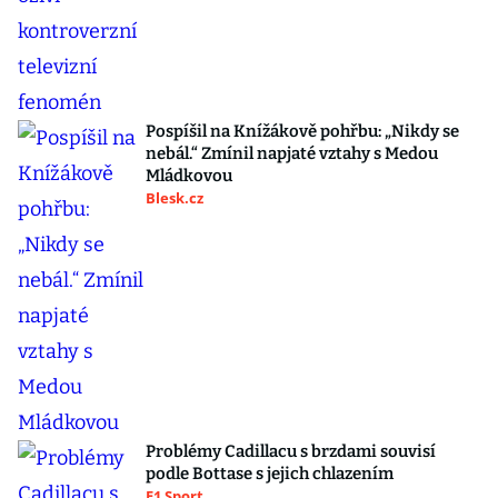
Pospíšil na Knížákově pohřbu: „Nikdy se
nebál.“ Zmínil napjaté vztahy s Medou
Mládkovou
Blesk.cz
Problémy Cadillacu s brzdami souvisí
podle Bottase s jejich chlazením
F1 Sport