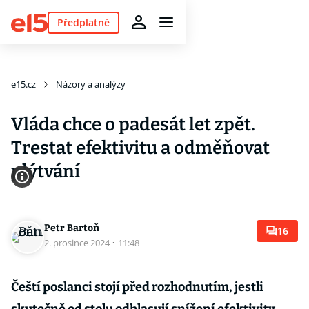
Předplatné
e15.cz
Názory a analýzy
Vláda chce o padesát let zpět.
Trestat efektivitu a odměňovat
plýtvání
Petr Bartoň
16
2. prosince 2024
·
11:48
Čeští poslanci stojí před rozhodnutím, jestli