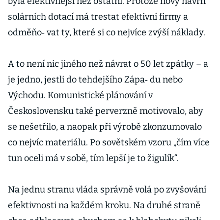
byla efektivnější než ostatní. Protože nový návrh
solárních dotací má trestat efektivní firmy a
odměňo‑ vat ty, které si co nejvíce zvýší náklady.
A to není nic jiného než návrat o 50 let zpátky – a
je jedno, jestli do tehdejšího Zápa‑ du nebo
Východu. Komunistické plánování v
Československu také perverzně motivovalo, aby
se nešetřilo, a naopak při výrobě zkonzumovalo
co nejvíc materiálu. Po sovětském vzoru „čím více
tun oceli má v sobě, tím lepší je to žigulík“.
Na jednu stranu vláda správně volá po zvyšování
efektivnosti na každém kroku. Na druhé straně