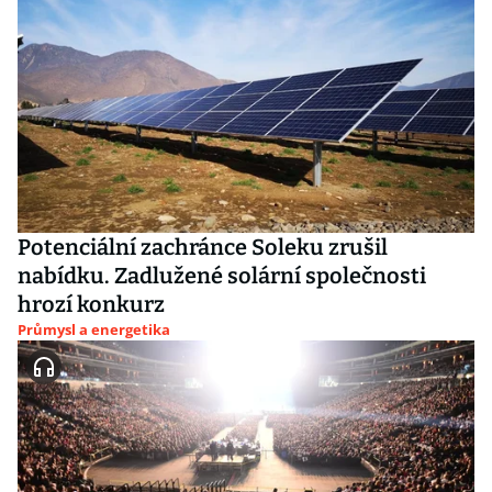
Potenciální zachránce Soleku zrušil
nabídku. Zadlužené solární společnosti
hrozí konkurz
Průmysl a energetika