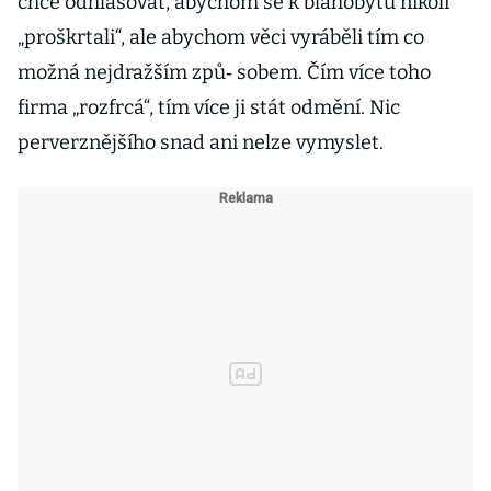
chce odhlasovat, abychom se k blahobytu nikoli
„proškrtali“, ale abychom věci vyráběli tím co
možná nejdražším způ‑ sobem. Čím více toho
firma „rozfrcá“, tím více ji stát odmění. Nic
perverznějšího snad ani nelze vymyslet.