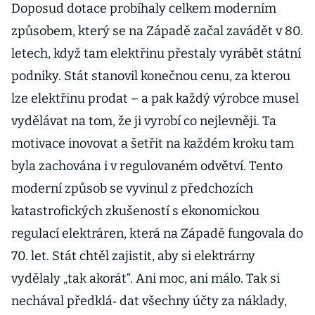
Doposud dotace probíhaly celkem moderním
způsobem, který se na Západě začal zavádět v 80.
letech, když tam elektřinu přestaly vyrábět státní
podniky. Stát stanovil konečnou cenu, za kterou
lze elektřinu prodat – a pak každý výrobce musel
vydělávat na tom, že ji vyrobí co nejlevněji. Ta
motivace inovovat a šetřit na každém kroku tam
byla zachována i v regulovaném odvětví. Tento
moderní způsob se vyvinul z předchozích
katastrofických zkušeností s ekonomickou
regulací elektráren, která na Západě fungovala do
70. let. Stát chtěl zajistit, aby si elektrárny
vydělaly „tak akorát“. Ani moc, ani málo. Tak si
nechával předklá‑ dat všechny účty za náklady,