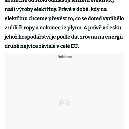
skutečně od stolu odhlasují snížení efektivity
naší výroby elektřiny. Právě v době, kdy na
elektřinu chceme převést to, co se doteď vyrábělo
z uhlí či ropy a nakonec i z plynu. A právě v Česku,
jehož hospodářství je podle dat zrovna na energii
druhé nejvíce závislé v celé EU.