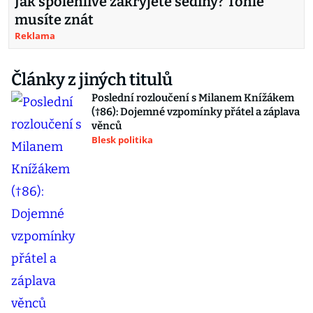
Jak spolehlivě zakryjete šediny? Tohle
musíte znát
Reklama
Články z jiných titulů
Poslední rozloučení s Milanem Knížákem
(†86): Dojemné vzpomínky přátel a záplava
věnců
Blesk politika