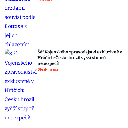
Šéf Vojenského zpravodajství exkluzivně v
Hráčích: Česku hrozil vyšší stupeň
nebezpečí!
Blesk hráči