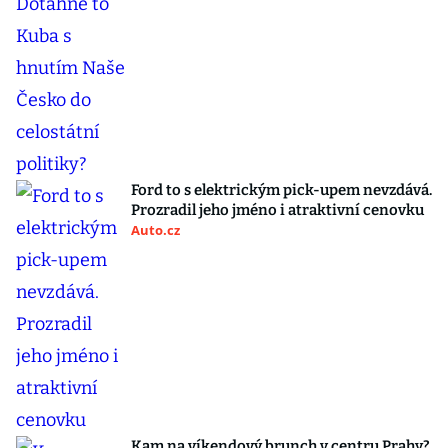
Ford to s elektrickým pick-upem nevzdává.
Prozradil jeho jméno i atraktivní cenovku
Auto.cz
Kam na víkendový brunch v centru Prahy?