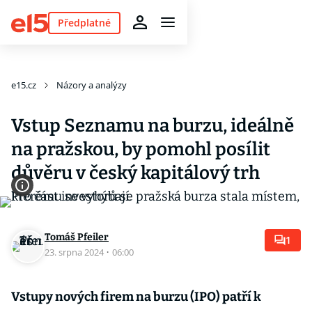
Předplatné
e15.cz
Názory a analýzy
Vstup Seznamu na burzu, ideálně
na pražskou, by pomohl posílit
důvěru v český kapitálový trh
Tomáš Pfeiler
1
23. srpna 2024
·
06:00
Vstupy nových firem na burzu (IPO) patří k