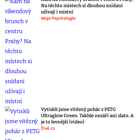
Na těchto místech si dlouhou snídani
užívají i místní
Moje Psychologie
Vytiskli jsme vítězný pohár z PETG
Ultraglow Green. Takhle nezáří ani zlato. A
je to levnější (video)
Živě.cz