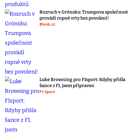
Rozruch v Grónsku: Trumpova společnost
provádí ropné vrty bez povolení!
Blesk.cz
Luke Browning pro F1sport: Kdyby přišla
šance z F1, jsem připraven
F1 Sport