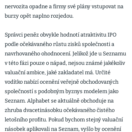
nervozita opadne a firmy své plány vstupovat na
burzy opět naplno rozjedou.
Správci peněz obvykle hodnotí atraktivitu IPO
podle očekávaného růstu zisků společnosti a
navrhovaného ohodnocení. Jelikož jde u Seznamu
v této fázi pouze o nápad, nejsou známé jakékoliv
valuační ambice, jaké zakladatel má. Určité
vodítko nabízí ocenění veřejně obchodovaných
společností s podobným byznys modelem jako
Seznam. Alphabet se aktuálně obchoduje na
zhruba dvacetinásobku očekávaného čistého
letošního profitu. Pokud bychom stejný valuační
násobek aplikovali na Seznam, vyšlo by ocenění