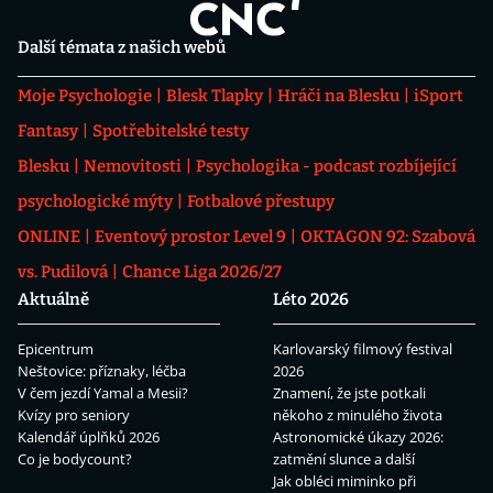
Další témata z našich webů
Moje Psychologie
Blesk Tlapky
Hráči na Blesku
iSport
Fantasy
Spotřebitelské testy
Blesku
Nemovitosti
Psychologika - podcast rozbíjející
psychologické mýty
Fotbalové přestupy
ONLINE
Eventový prostor Level 9
OKTAGON 92: Szabová
vs. Pudilová
Chance Liga 2026/27
Aktuálně
Léto 2026
Epicentrum
Karlovarský filmový festival
Neštovice: příznaky, léčba
2026
V čem jezdí Yamal a Mesii?
Znamení, že jste potkali
Kvízy pro seniory
někoho z minulého života
Kalendář úplňků 2026
Astronomické úkazy 2026:
Co je bodycount?
zatmění slunce a další
Jak obléci miminko při