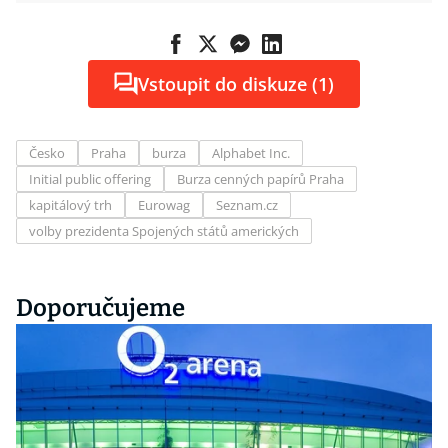
Vstoupit do diskuze (1)
Česko
Praha
burza
Alphabet Inc.
Initial public offering
Burza cenných papírů Praha
kapitálový trh
Eurowag
Seznam.cz
volby prezidenta Spojených států amerických
Doporučujeme