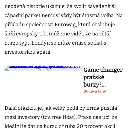
nedávná historie ukazuje, že zvolit zavedenější
západní parket nemusí vždy být šťastná volba. Na
příkladu společnosti Eurowag, která obsluhuje
širší evropský trh, můžeme vidět, že na větší
burze typu Londýn se může emise setkat s
investorskou apatií.
Game changer
pražské
burzy?
Lukačovič
Burzy a trhy
zvažuje vstup
Seznamu, má
Další otázkou je, jak velký podíl by firma pustila
už prvního
mezi investory (tzv. free float). Praxe nás učí, že
zájemce o
ideální je dát na burzu zhruba 20 procent akcií