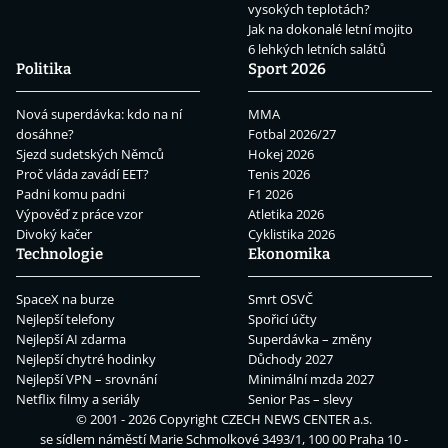
vysokých teplotách?
Jak na dokonalé letní mojito
6 lehkých letních salátů
Politika
Sport 2026
Nová superdávka: kdo na ní
MMA
dosáhne?
Fotbal 2026/27
Sjezd sudetských Němců
Hokej 2026
Proč vláda zavádí EET?
Tenis 2026
Padni komu padni
F1 2026
Výpověď z práce vzor
Atletika 2026
Divoký kačer
Cyklistika 2026
Technologie
Ekonomika
SpaceX na burze
Smrt OSVČ
Nejlepší telefony
Spořicí účty
Nejlepší AI zdarma
Superdávka – změny
Nejlepší chytré hodinky
Důchody 2027
Nejlepší VPN – srovnání
Minimální mzda 2027
Netflix filmy a seriály
Senior Pas – slevy
© 2001 - 2026 Copyright
CZECH NEWS CENTER a.s.
se sídlem náměstí Marie Schmolkové 3493/1, 100 00 Praha 10 -