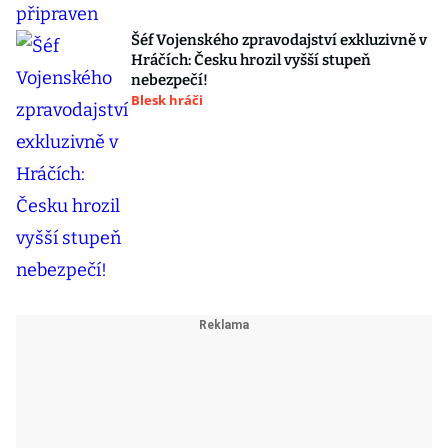
Šéf Vojenského zpravodajství exkluzivně v
Hráčích: Česku hrozil vyšší stupeň
nebezpečí!
Blesk hráči