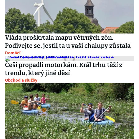
Vláda proškrtala mapu větrných zón.
Podívejte se, jestli ta u vaší chalupy zůstala
Domácí
Češi propadli motorkám. Král trhu těží z
trendu, který jiné děsí
Obchod a služby