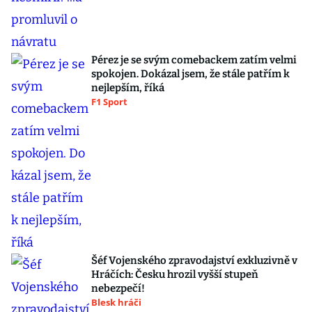
Pérez je se svým comebackem zatím velmi
spokojen. Dokázal jsem, že stále patřím k
nejlepším, říká
F1 Sport
Šéf Vojenského zpravodajství exkluzivně v
Hráčích: Česku hrozil vyšší stupeň
nebezpečí!
Blesk hráči