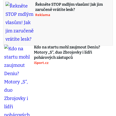
Řekněte STOP mdlým vlasům! Jak jim
zaručeně vrátíte lesk?
Reklama
Kdo na startu mohl zaujmout Deniu?
Motory „S“, duo Zbrojovky i lídři
pohárových zástupců
iSport.cz