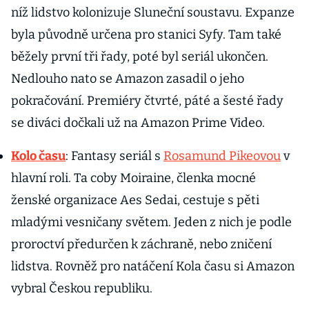
níž lidstvo kolonizuje Sluneční soustavu. Expanze
byla původně určena pro stanici Syfy. Tam také
běžely první tři řady, poté byl seriál ukončen.
Nedlouho nato se Amazon zasadil o jeho
pokračování. Premiéry čtvrté, páté a šesté řady
se diváci dočkali už na Amazon Prime Video.
Kolo času
: Fantasy seriál s
Rosamund Pikeovou
v
hlavní roli. Ta coby Moiraine, členka mocné
ženské organizace Aes Sedai, cestuje s pěti
mladými vesničany světem. Jeden z nich je podle
proroctví předurčen k záchraně, nebo zničení
lidstva. Rovněž pro natáčení Kola času si Amazon
vybral Českou republiku.