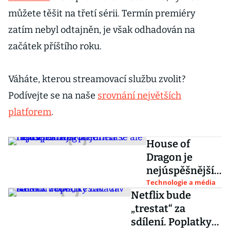
můžete těšit na třetí sérii. Termín premiéry
zatím nebyl odtajněn, je však odhadován na
začátek příštího roku.
Váháte, kterou streamovací službu zvolit?
Podívejte se na naše
srovnání největších
platforem
.
House of
Dragon je
nejúspěšnější
premiéra v
Technologie a média
Netflix bude
historii HBO.
„trestat“ za
Platforma se
sdílení. Poplatky
ale topí v