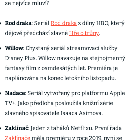
se nejvíce mluví?
Rod draka
: Seriál
Rod draka
z dílny HBO, který
dějově předchází slavné
Hře o trůny
.
Willow
: Chystaný seriál streamovací služby
Disney Plus. Willow navazuje na stejnojmenný
fantasy film z osmdesátých let. Premiéra je
naplánována na konec letošního listopadu.
Nadace
: Seriál vytvořený pro platformu Apple
TV+. Jako předloha posloužila knižní série
slavného spisovatele Isaaca Asimova.
Zaklínač
: Jeden z taháků Netflixu. První řada
Zaklínače
měla premiéru v roce 2019, nyní se