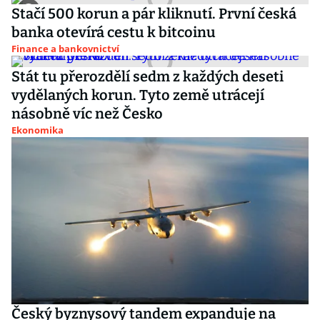
Stačí 500 korun a pár kliknutí. První česká
banka otevírá cestu k bitcoinu
Finance a bankovnictví
Stát tu přerozdělí sedm z každých deseti
vydělaných korun. Tyto země utrácejí
násobně víc než Česko
Ekonomika
Český byznysový tandem expanduje na