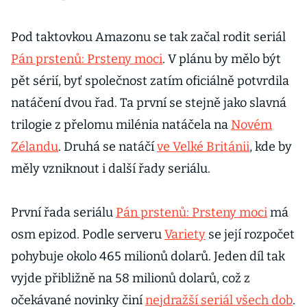
Pod taktovkou Amazonu se tak začal rodit seriál
Pán prstenů: Prsteny moci
. V plánu by mělo být
pět sérií, byť společnost zatím oficiálně potvrdila
natáčení dvou řad. Ta první se stejně jako slavná
trilogie z přelomu milénia natáčela na
Novém
Zélandu
. Druhá se natáčí
ve Velké Británii
, kde by
měly vzniknout i další řady seriálu.
První řada seriálu
Pán prstenů: Prsteny moci
má
osm epizod. Podle serveru
Variety
se její rozpočet
pohybuje okolo 465 milionů dolarů. Jeden díl tak
vyjde přibližně na 58 milionů dolarů, což z
očekávané novinky činí
nejdražší seriál všech dob
.