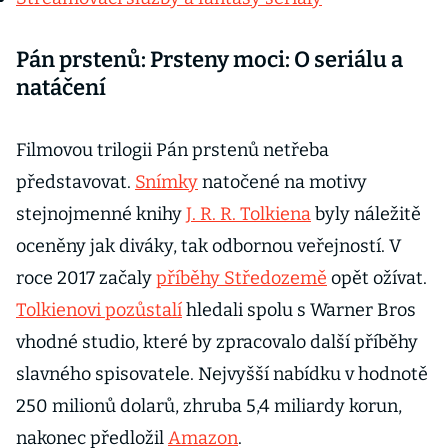
Pán prstenů: Prsteny moci: O seriálu a
natáčení
Filmovou trilogii Pán prstenů netřeba
představovat.
Snímky
natočené na motivy
stejnojmenné knihy
J. R. R. Tolkiena
byly náležitě
oceněny jak diváky, tak odbornou veřejností. V
roce 2017 začaly
příběhy Středozemě
opět ožívat.
Tolkienovi pozůstalí
hledali spolu s Warner Bros
vhodné studio, které by zpracovalo další příběhy
slavného spisovatele. Nejvyšší nabídku v hodnotě
250 milionů dolarů, zhruba 5,4 miliardy korun,
nakonec předložil
Amazon
.