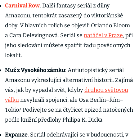
Carnival Row
: Další fantasy seriál z dílny
Amazonu, tentokrát zasazený do viktoriánské
doby. V hlavních rolích se objevili Orlando Bloom
a Cara Delevingnová. Seriál se
natáčel v Praze
, při
jeho sledování můžete spatřit řadu povědomých
lokalit.
Muž z Vysokého zámku
: Antiutopistický seriál
Amazonu vykreslující alternativní historii. Zajímá
vás, jak by vypadal svět, kdyby
druhou světovou
válku
nevyhráli spojenci, ale Osa Berlín–Řím–
Tokio? Podívejte se na čtyřicet epizod natočených
podle knižní předlohy Philipa K. Dicka.
Expanze
: Seriál odehrávající se v budoucnosti, v