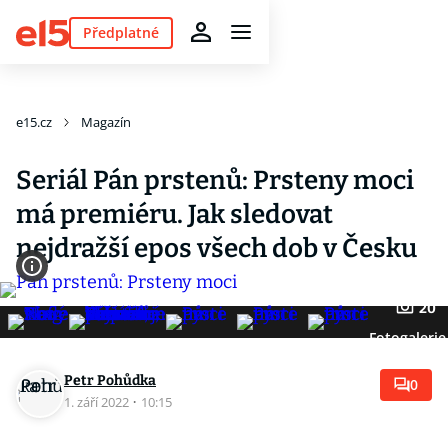
Předplatné
e15.cz
Magazín
Seriál Pán prstenů: Prsteny moci
má premiéru. Jak sledovat
nejdražší epos všech dob v Česku
20
Fotogalerie
Petr Pohůdka
0
1. září 2022
·
10:15