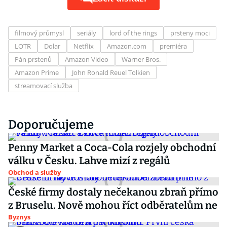
filmový průmysl
seriály
lord of the rings
prsteny moci
LOTR
Dolar
Netflix
Amazon.com
premiéra
Pán prstenů
Amazon Video
Warner Bros.
Amazon Prime
John Ronald Reuel Tolkien
streamovací služba
Doporučujeme
Penny Market a Coca-Cola rozjely obchodní
válku v Česku. Lahve mizí z regálů
Obchod a služby
České firmy dostaly nečekanou zbraň přímo
z Bruselu. Nově mohou říct odběratelům ne
Byznys