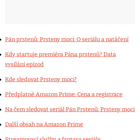
Pán prstenů: Prsteny moci: O seriálu a natáčení
Kdy startuje premiéra Pána prstenů? Data
vysílání epizod
Kde sledovat Prsteny moci?
Předplatné Amazon Prime: Cena a registrace
Na čem sledovat seriál Pán Prstenů: Prsteny moci
Další obsah na Amazon Prime
Streamovací služby a fantasy seriály