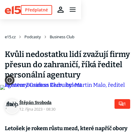
Předplatné
e15.cz
Podcasty
Business Club
Kvůli nedostatku lidí zvažují firmy
přesun do zahraničí, říká ředitel
personální agentury
Štěpán Svoboda
1
12. října 2023
·
08:30
Letošek je rokem růstu mezd, které napříč obory