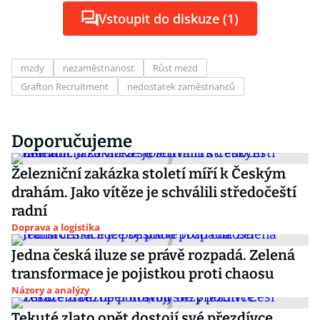
Vstoupit do diskuze (1)
mzdy
nezaměstnanost
Růst mezd
Grafton Recruitment
nedostatek zaměstnanců
Doporučujeme
Železniční zakázka století míří k Českým
drahám. Jako vítěze je schválili středočeští
radní
Doprava a logistika
Jedna česká iluze se právě rozpadá. Zelená
transformace je pojistkou proti chaosu
Názory a analýzy
Tekuté zlato opět dostojí své přezdívce.