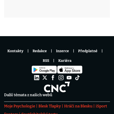
Kontakty
Redakce
Inzerce
Předplatné
RSS
Kariéra
Další témata z našich webů
Moje Psychologie
Blesk Tlapky
Hráči na Blesku
iSport