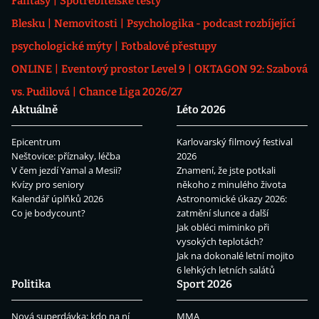
Fantasy
Spotřebitelské testy
Blesku
Nemovitosti
Psychologika - podcast rozbíjející
psychologické mýty
Fotbalové přestupy
ONLINE
Eventový prostor Level 9
OKTAGON 92: Szabová
vs. Pudilová
Chance Liga 2026/27
Aktuálně
Léto 2026
Epicentrum
Karlovarský filmový festival
Neštovice: příznaky, léčba
2026
V čem jezdí Yamal a Mesii?
Znamení, že jste potkali
Kvízy pro seniory
někoho z minulého života
Kalendář úplňků 2026
Astronomické úkazy 2026:
Co je bodycount?
zatmění slunce a další
Jak obléci miminko při
vysokých teplotách?
Jak na dokonalé letní mojito
6 lehkých letních salátů
Politika
Sport 2026
Nová superdávka: kdo na ní
MMA