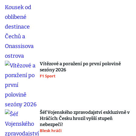
Vítězové a poražení po první polovině
sezóny 2026
F1 Sport
Šéf Vojenského zpravodajství exkluzivně v
Hráčích: Česku hrozil vyšší stupeň
nebezpečí!
Blesk hráči