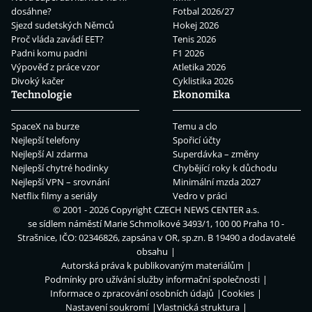
dosáhne?
Fotbal 2026/27
Sjezd sudetských Němců
Hokej 2026
Proč vláda zavádí EET?
Tenis 2026
Padni komu padni
F1 2026
Výpověď z práce vzor
Atletika 2026
Divoký kačer
Cyklistika 2026
Technologie
Ekonomika
SpaceX na burze
Temu a clo
Nejlepší telefony
Spořicí účty
Nejlepší AI zdarma
Superdávka – změny
Nejlepší chytré hodinky
Chybějící roky k důchodu
Nejlepší VPN – srovnání
Minimální mzda 2027
Netflix filmy a seriály
Vedro v práci
© 2001 - 2026 Copyright
CZECH NEWS CENTER a.s.
se sídlem náměstí Marie Schmolkové 3493/1, 100 00 Praha 10 -
Strašnice, IČO: 02346826, zapsána v OR, sp.zn. B 19490 a dodavatelé
obsahu
Autorská práva k publikovaným materiálům
Podmínky pro užívání služby informační společnosti
Informace o zpracování osobních údajů
Cookies
Nastavení soukromí
Vlastnická struktura