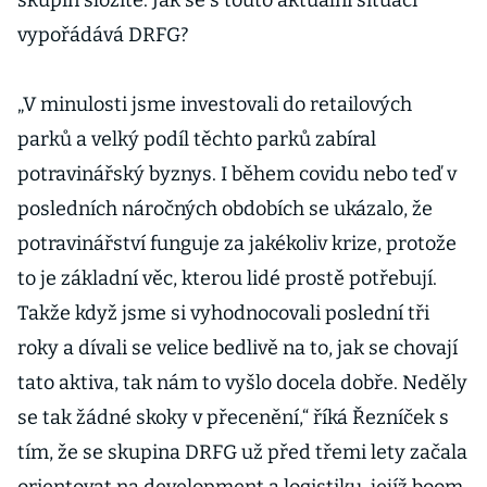
skupin složité. Jak se s touto aktuální situací
vypořádává DRFG?
„V minulosti jsme investovali do retailových
parků a velký podíl těchto parků zabíral
potravinářský byznys. I během covidu nebo teď v
posledních náročných obdobích se ukázalo, že
potravinářství funguje za jakékoliv krize, protože
to je základní věc, kterou lidé prostě potřebují.
Takže když jsme si vyhodnocovali poslední tři
roky a dívali se velice bedlivě na to, jak se chovají
tato aktiva, tak nám to vyšlo docela dobře. Neděly
se tak žádné skoky v přecenění,“ říká Řezníček s
tím, že se skupina DRFG už před třemi lety začala