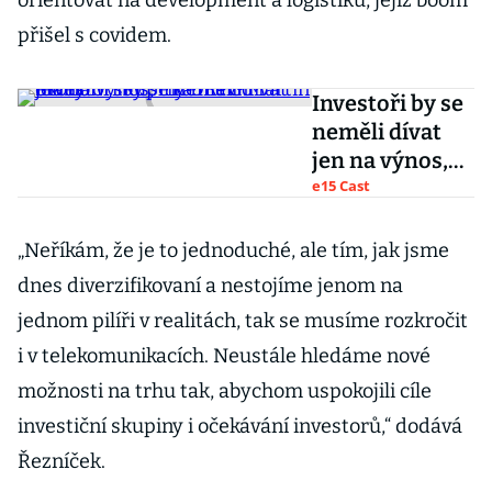
orientovat na development a logistiku, jejíž boom
přišel s covidem.
Investoři by se
neměli dívat
jen na výnos,
říká hlavní
e15 Cast
ekonom
skupiny DRFG
„Neříkám, že je to jednoduché, ale tím, jak jsme
Martin Slaný
dnes diverzifikovaní a nestojíme jenom na
jednom pilíři v realitách, tak se musíme rozkročit
i v telekomunikacích. Neustále hledáme nové
možnosti na trhu tak, abychom uspokojili cíle
investiční skupiny i očekávání investorů,“ dodává
Řezníček.