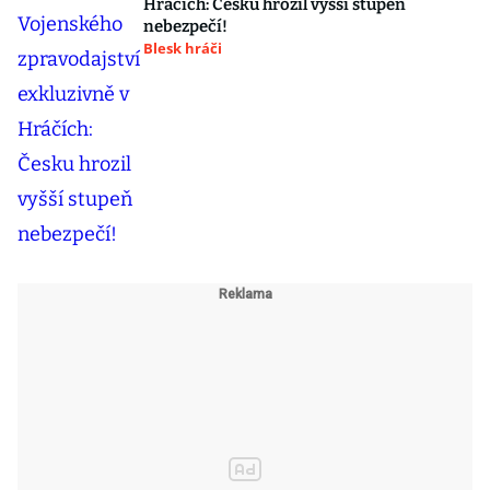
Hráčích: Česku hrozil vyšší stupeň
nebezpečí!
Blesk hráči