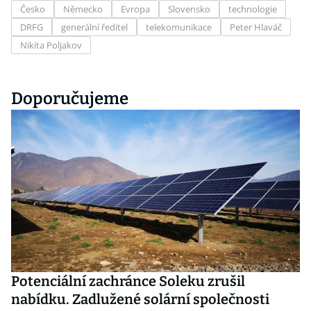
Česko
Německo
Evropa
Slovensko
technologie
DRFG
generální ředitel
telekomunikace
Peter Hlaváč
Nikita Poljakov
Doporučujeme
Potenciální zachránce Soleku zrušil
nabídku. Zadlužené solární společnosti