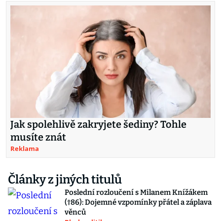
Jak spolehlivě zakryjete šediny? Tohle
musíte znát
Reklama
Články z jiných titulů
Poslední rozloučení s Milanem Knížákem
(†86): Dojemné vzpomínky přátel a záplava
věnců