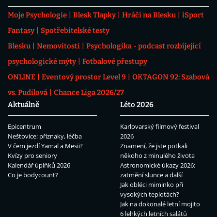
Moje Psychologie
Blesk Tlapky
Hráči na Blesku
iSport
Fantasy
Spotřebitelské testy
Blesku
Nemovitosti
Psychologika - podcast rozbíjející
psychologické mýty
Fotbalové přestupy
ONLINE
Eventový prostor Level 9
OKTAGON 92: Szabová
vs. Pudilová
Chance Liga 2026/27
Aktuálně
Léto 2026
Epicentrum
Karlovarský filmový festival
Neštovice: příznaky, léčba
2026
V čem jezdí Yamal a Mesii?
Znamení, že jste potkali
Kvízy pro seniory
někoho z minulého života
Kalendář úplňků 2026
Astronomické úkazy 2026:
Co je bodycount?
zatmění slunce a další
Jak obléci miminko při
vysokých teplotách?
Jak na dokonalé letní mojito
6 lehkých letních salátů