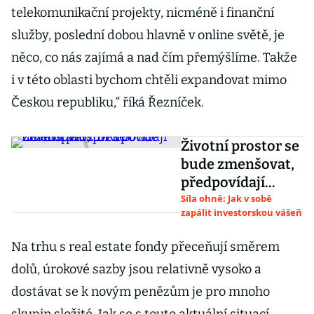
telekomunikační projekty, nicméně i finanční
služby, poslední dobou hlavně v online světě, je
něco, co nás zajímá a nad čím přemýšlíme. Takže
i v této oblasti bychom chtěli expandovat mimo
Českou republiku,“ říká Řezníček.
Životní prostor se
bude zmenšovat,
předpovídají
developeři z DRFG
Síla ohně: Jak v sobě
zapálit investorskou vášeň
Na trhu s real estate fondy přeceňují směrem
dolů, úrokové sazby jsou relativně vysoko a
dostávat se k novým penězům je pro mnoho