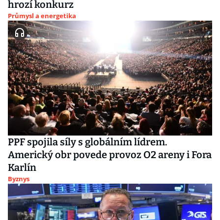
hrozí konkurz
Průmysl a energetika
PPF spojila síly s globálním lídrem.
Americký obr povede provoz O2 areny i Fora
Karlín
Byznys