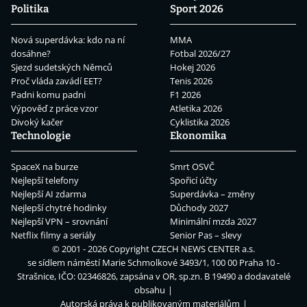
Politika
Sport 2026
Nová superdávka: kdo na ní
MMA
dosáhne?
Fotbal 2026/27
Sjezd sudetských Němců
Hokej 2026
Proč vláda zavádí EET?
Tenis 2026
Padni komu padni
F1 2026
Výpověď z práce vzor
Atletika 2026
Divoký kačer
Cyklistika 2026
Technologie
Ekonomika
SpaceX na burze
Smrt OSVČ
Nejlepší telefony
Spořicí účty
Nejlepší AI zdarma
Superdávka – změny
Nejlepší chytré hodinky
Důchody 2027
Nejlepší VPN – srovnání
Minimální mzda 2027
Netflix filmy a seriály
Senior Pas – slevy
© 2001 - 2026 Copyright
CZECH NEWS CENTER a.s.
se sídlem náměstí Marie Schmolkové 3493/1, 100 00 Praha 10 -
Strašnice, IČO: 02346826, zapsána v OR, sp.zn. B 19490 a dodavatelé
obsahu
Autorská práva k publikovaným materiálům