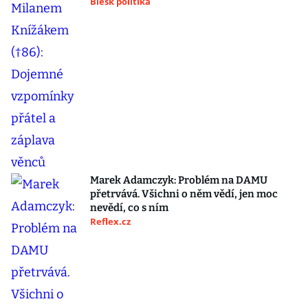
Blesk politika
Marek Adamczyk: Problém na DAMU
přetrvává. Všichni o něm vědí, jen moc
nevědí, co s ním
Reflex.cz