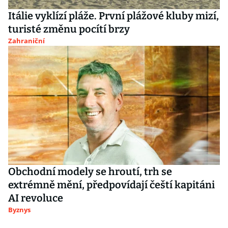
Itálie vyklízí pláže. První plážové kluby mizí,
turisté změnu pocítí brzy
Zahraniční
Obchodní modely se hroutí, trh se
extrémně mění, předpovídají čeští kapitáni
AI revoluce
Byznys