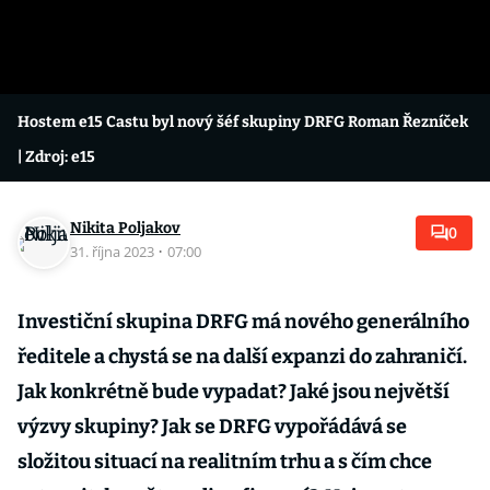
Hostem e15 Castu byl nový šéf skupiny DRFG Roman Řezníček
| Zdroj: e15
Nikita Poljakov
0
31. října 2023
·
07:00
Investiční skupina DRFG má nového generálního
ředitele a chystá se na další expanzi do zahraničí.
Jak konkrétně bude vypadat? Jaké jsou největší
výzvy skupiny? Jak se DRFG vypořádává se
složitou situací na realitním trhu a s čím chce