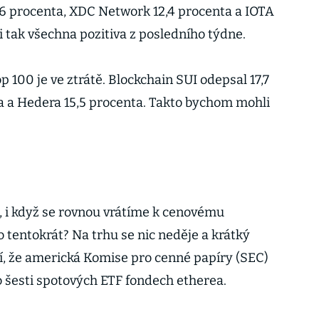
,6 procenta, XDC Network 12,4 procenta a IOTA
si tak všechna pozitiva z posledního týdne.
p 100 je ve ztrátě. Blockchain SUI odepsal 17,7
a a Hedera 15,5 procenta. Takto bychom mohli
, i když se rovnou vrátíme k cenovému
 tentokrát? Na trhu se nic neděje a krátký
, že americká Komise pro cenné papíry (SEC)
 o šesti spotových ETF fondech etherea.