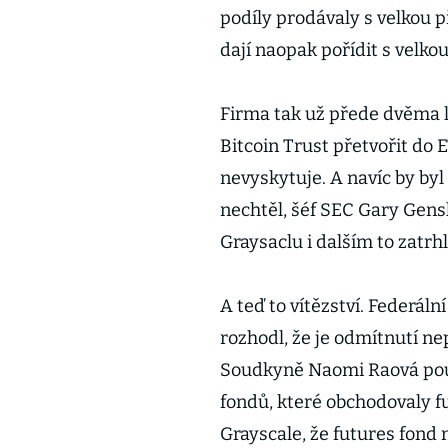
podíly prodávaly s velkou p
dají naopak pořídit s velkou
Firma tak už přede dvěma l
Bitcoin Trust přetvořit do
nevyskytuje. A navíc by byl
nechtěl, šéf SEC Gary Gensler
Graysaclu i dalším to zatrhl. 
A teď to vítězství. Federáln
rozhodl, že je odmítnutí n
Soudkyně Naomi Raová pouká
fondů, které obchodovaly fu
Grayscale, že futures fond 