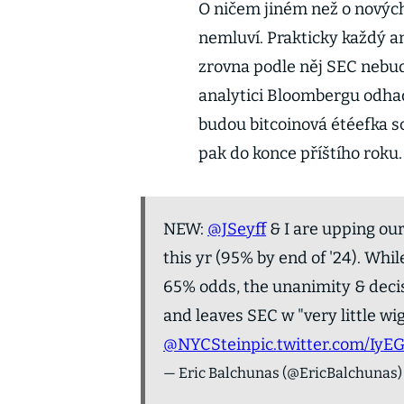
O ničem jiném než o nových
nemluví. Prakticky každý an
zrovna podle něj SEC nebud
analytici Bloombergu odhad
budou bitcoinová étéefka sc
pak do konce příštího roku.
NEW:
@JSeyff
& I are upping our
this yr (95% by end of '24). Whi
65% odds, the unanimity & deci
and leaves SEC w "very little wi
@NYCStein
pic.twitter.com/Iy
— Eric Balchunas (@EricBalchunas