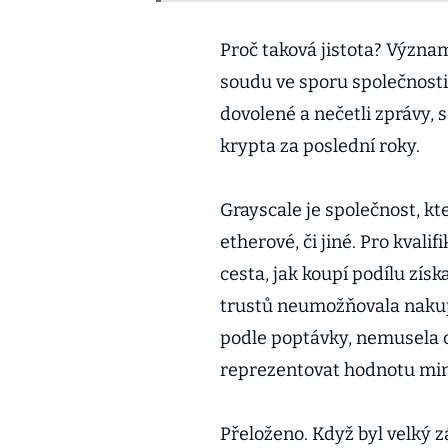
Proč taková jistota? Význ
soudu ve sporu společnosti G
dovolené a nečetli zprávy, s
krypta za poslední roky.
Grayscale je společnost, kt
etherové, či jiné. Pro kvali
cesta, jak koupí podílu získ
trustů neumožňovala nakup
podle poptávky, nemusela c
reprezentovat hodnotu minc
Přeloženo. Když byl velký z