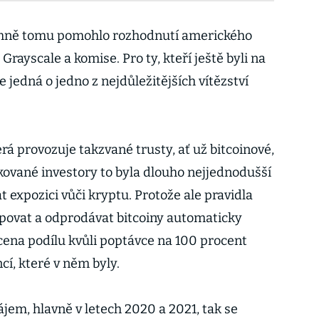
amně tomu pomohlo rozhodnutí amerického
rayscale a komise. Pro ty, kteří ještě byli na
e jedná o jedno z nejdůležitějších vítězství
erá provozuje takzvané trusty, ať už bitcoinové,
fikované investory to byla dlouho nejjednodušší
at expozici vůči kryptu. Protože ale pravidla
ovat a odprodávat bitcoiny automaticky
ena podílu kvůli poptávce na 100 procent
í, které v něm byly.
ájem, hlavně v letech 2020 a 2021, tak se