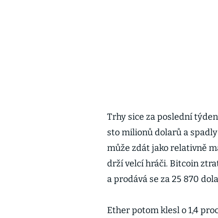
Trhy sice za poslední týden
sto milionů dolarů a spadly 
může zdát jako relativně má
drží velcí hráči. Bitcoin ztr
a prodává se za 25 870 dola
Ether potom klesl o 1,4 proc