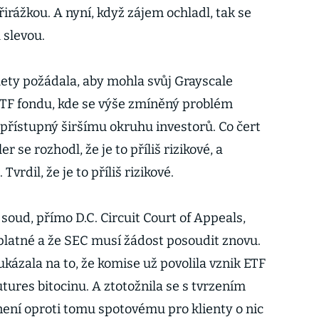
řirážkou. A nyní, když zájem ochladl, tak se
 slevou.
ety požádala, aby mohla svůj Grayscale
 ETF fondu, kde se výše zmíněný problém
 přístupný širšímu okruhu investorů. Co čert
 se rozhodl, že je to příliš rizikové, a
Tvrdil, že je to příliš rizikové.
í soud, přímo D.C. Circuit Court of Appeals,
eplatné a že SEC musí žádost posoudit znovu.
zala na to, že komise už povolila vznik ETF
tures bitocinu. A ztotožnila se s tvrzením
není oproti tomu spotovému pro klienty o nic