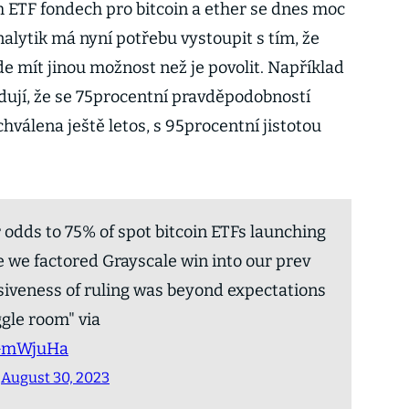
 ETF fondech pro bitcoin a ether se dnes moc
alytik má nyní potřebu vystoupit s tím, že
e mít jinou možnost než je povolit. Například
ují, že se 75procentní pravděpodobností
hválena ještě letos, s 95procentní jistotou
 odds to 75% of spot bitcoin ETFs launching
le we factored Grayscale win into our prev
siveness of ruling was beyond expectations
ggle room" via
EGmWjuHa
)
August 30, 2023