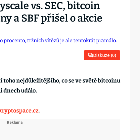
scale vs. SEC, bitcoin
ny a SBF přišel o akcie
Diskuze (
0
)
í toho nejdůležitějšího, co se ve světě bitcoinu
i dnech událo.
kryptospace.cz
.