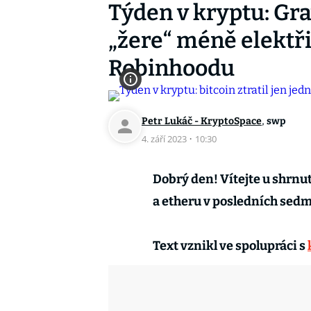
Týden v kryptu: Gray
„žere“ méně elektři
Robinhoodu
,
Petr Lukáč - KryptoSpace
swp
4. září 2023
·
10:30
Dobrý den! Vítejte u shrnut
a etheru v posledních sedm
Text vznikl ve spolupráci s