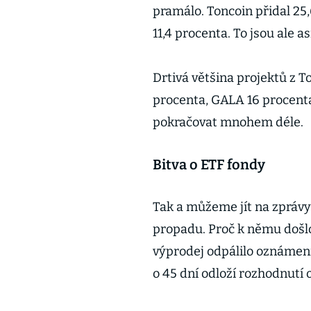
pramálo. Toncoin přidal 25
11,4 procenta. To jsou ale a
Drtivá většina projektů z To
procenta, GALA 16 procent
pokračovat mnohem déle.
Bitva o ETF fondy
Tak a můžeme jít na zprávy
propadu. Proč k němu došlo
výprodej odpálilo oznámení
o 45 dní odloží rozhodnutí