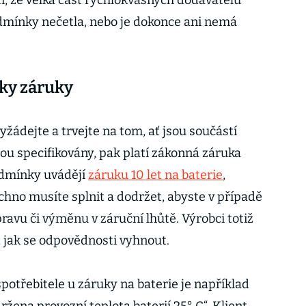
i, že velká část rychlokvašných dodavatelů
odmínky nečetla, nebo je dokonce ani nemá
ky záruky
žádejte a trvejte na tom, ať jsou součástí
jsou specifikovány, pak platí zákonná záruka
odmínky uvádějí
záruku 10 let na baterie
,
chno musíte splnit a dodržet, abyste v případě
avu či výměnu v záruční lhůtě. Výrobci totiž
y, jak se odpovědnosti vyhnout.
potřebitele u záruky na baterie je například