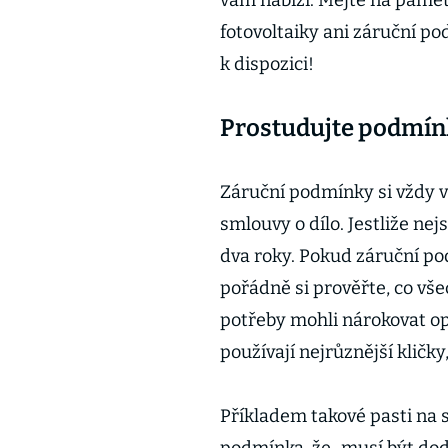
vám nabízí. Mějte na pamět
fotovoltaiky ani záruční p
k dispozici!
Prostudujte podmín
Záruční podmínky si vždy vy
smlouvy o dílo. Jestliže ne
dva roky. Pokud záruční p
pořádně si prověřte, co vše
potřeby mohli nárokovat opr
používají nejrůznější kličk
Příkladem takové pasti na s