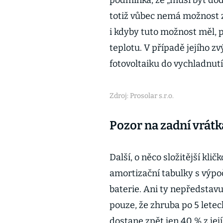
podmínka, že „musí být dodr
totiž vůbec nemá možnost zm
i kdyby tuto možnost měl, 
teplotu. V případě jejího z
fotovoltaiku do vychladnutí 
Zdroj: Prosolar s.r.o.
Pozor na zadní vrát
Další, o něco složitější klič
amortizační tabulky s výp
baterie. Ani ty nepředstavu
pouze, že zhruba po 5 lete
dostane zpět jen 40 % z jej