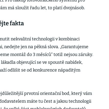
ici. Pro nákup fotovoltaického systému pro
ám má sloužit řadu let, to platí dvojnásob.
ějte fakta
utit nekvalitní technologii v kombinaci
 nedejte jen na pěkná slova. „Garantujeme
ujeme montáž do 3 měsíců“ totiž nejsou záruky.
 lákadla objevující se ve spoustě nabídek,
snaží odlišit se od konkurence nápaditým
jdůležitější prvotní orientační bod, který vám
odavatelem máte tu čest a jakou technologii