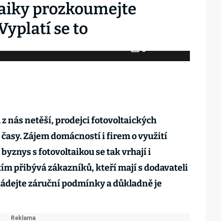
taiky prozkoumejte
yplatí se to
5
Fotogalerie
z nás netěší, prodejci fotovoltaických
 časy. Zájem domácností i firem o využití
byznys s fotovoltaikou se tak vrhají i
tím přibývá zákazníků, kteří mají s dodavateli
žádejte záruční podmínky a důkladně je