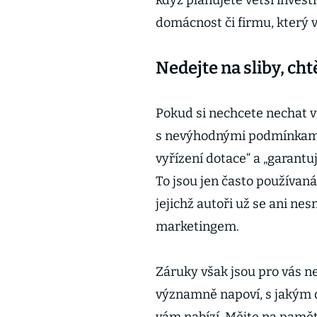
když plánujete větší invest
domácnost či firmu, který v
Nedejte na sliby, cht
Pokud si nechcete nechat vn
s nevýhodnými podmínkami,
vyřízení dotace“ a „garant
To jsou jen často používaná
jejichž autoři už se ani ne
marketingem.
Záruky však jsou pro vás ne
významně napoví, s jakým d