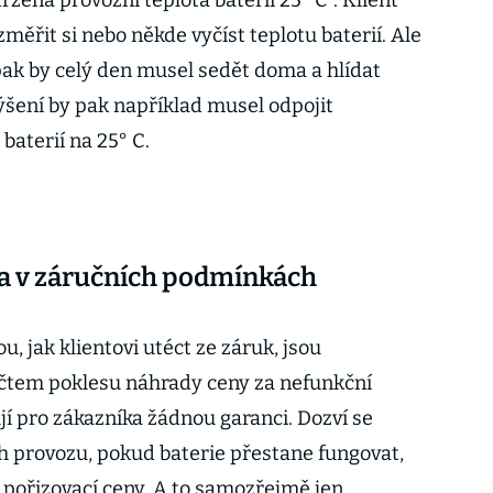
žena provozní teplota baterií 25° C“. Klient
ěřit si nebo někde vyčíst teplotu baterií. Ale
pak by celý den musel sedět doma a hlídat
výšení by pak například musel odpojit
baterií na 25° C.
ka v záručních podmínkách
kou, jak klientovi utéct ze záruk, jsou
očtem poklesu náhrady ceny za nefunkční
jí pro zákazníka žádnou garanci. Dozví se
ch provozu, pokud baterie přestane fungovat,
í pořizovací ceny. A to samozřejmě jen