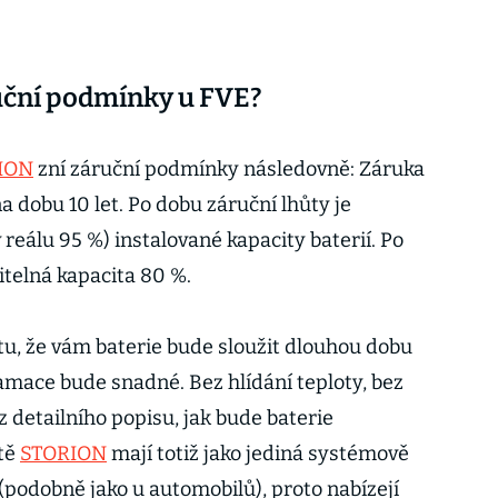
ruční podmínky u FVE?
ION
zní záruční podmínky následovně: Záruka
a dobu 10 let. Po dobu záruční lhůty je
v reálu 95 %) instalované kapacity baterií. Po
itelná kapacita 80 %.
tu, že vám baterie bude sloužit dlouhou dobu
amace bude snadné. Bez hlídání teploty, bez
 detailního popisu, jak bude baterie
ště
STORION
mají totiž jako jediná systémově
(podobně jako u automobilů), proto nabízejí