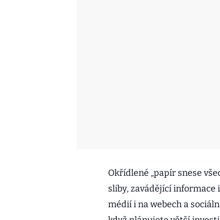
Okřídlené „papír snese všech
sliby, zavádějící informace
médií i na webech a sociáln