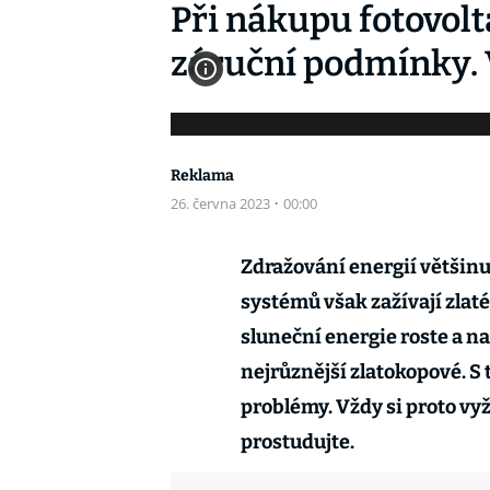
Při nákupu fotovol
záruční podmínky. V
Reklama
26. června 2023
·
00:00
Zdražování energií většinu 
systémů však zažívají zlaté
sluneční energie roste a na 
nejrůznější zlatokopové. S 
problémy. Vždy si proto vy
prostudujte.