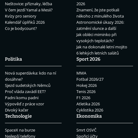
Neštovice: příznaky, léčba
2026
V čem jezdí Yamal a Mesii?
Znamení, že jste potkali
Kvízy pro seniory
někoho z minulého života
Kalendář úplňků 2026
Astronomické úkazy 2026:
Co je bodycount?
zatmění slunce a další
Jak obléci miminko při
vysokých teplotách?
Jak na dokonalé letní mojito
6 lehkých letních salátů
Politika
Sport 2026
Nová superdávka: kdo na ní
MMA
dosáhne?
Fotbal 2026/27
Sjezd sudetských Němců
Hokej 2026
Proč vláda zavádí EET?
Tenis 2026
Padni komu padni
F1 2026
Výpověď z práce vzor
Atletika 2026
Divoký kačer
Cyklistika 2026
Technologie
Ekonomika
SpaceX na burze
Smrt OSVČ
Nejlepší telefony
Spořicí účty