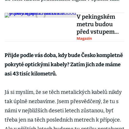
V pekingském
metru budou
před vstupem
snímat otisky a
Magazín
skenovat tváře
Přijde podle vás doba, kdy bude Česko kompletně
pokryté optickými kabely? Zatím jich zde máme
asi 43 tisíc kilometrů.
Já si myslím, že se těch metalických kabelů nikdy
tak úplně nezbavíme. Jsem přesvědčený, že tu s
námi v nejbližších deseti letech zůstanou, byť
třeba jen na těch posledních metrech k přípojce.