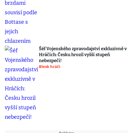
Šéf Vojenského zpravodajství exkluzivně v
Hráčích: Česku hrozil vyšší stupeň
nebezpečí!
Blesk hráči