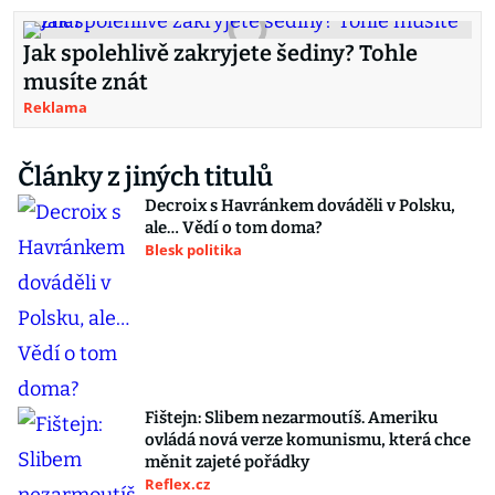
Jak spolehlivě zakryjete šediny? Tohle
musíte znát
Reklama
Články z jiných titulů
Decroix s Havránkem dováděli v Polsku,
ale… Vědí o tom doma?
Blesk politika
Fištejn: Slibem nezarmoutíš. Ameriku
ovládá nová verze komunismu, která chce
měnit zajeté pořádky
Reflex.cz