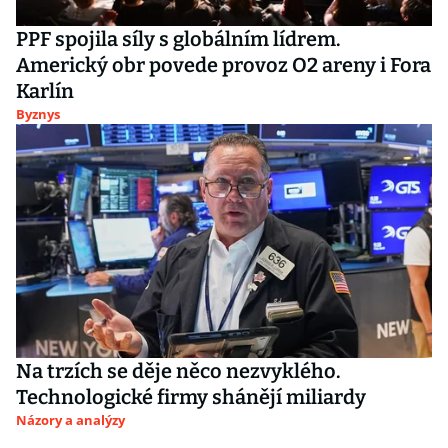
PPF spojila síly s globálním lídrem.
Americký obr povede provoz O2 areny i Fora
Karlín
Byznys
Na trzích se děje něco nezvyklého.
Technologické firmy shánějí miliardy
Názory a analýzy