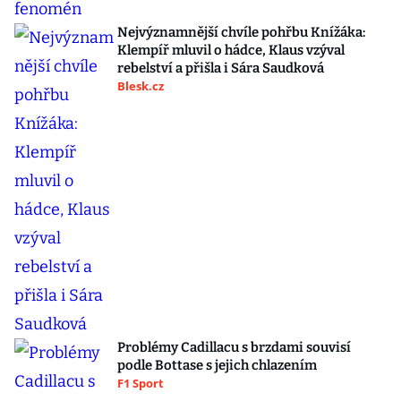
Nejvýznamnější chvíle pohřbu Knížáka:
Klempíř mluvil o hádce, Klaus vzýval
rebelství a přišla i Sára Saudková
Blesk.cz
Problémy Cadillacu s brzdami souvisí
podle Bottase s jejich chlazením
F1 Sport