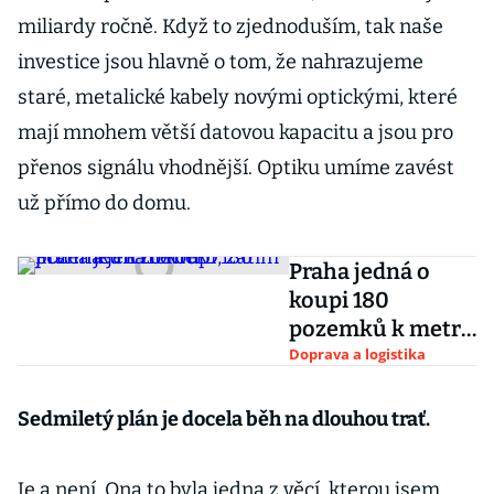
miliardy ročně. Když to zjednoduším, tak naše
investice jsou hlavně o tom, že nahrazujeme
staré, metalické kabely novými optickými, které
mají mnohem větší datovou kapacitu a jsou pro
přenos signálu vhodnější. Optiku umíme zavést
už přímo do domu.
Praha jedná o
koupi 180
pozemků k metru
D, zatím jich má
Doprava a logistika
jen zlomek
Sedmiletý plán je docela běh na dlouhou trať.
Je a není. Ona to byla jedna z věcí, kterou jsem