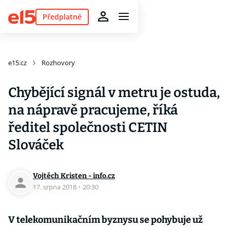
Předplatné
e15.cz
Rozhovory
Chybějící signál v metru je ostuda,
na nápravě pracujeme, říká
ředitel společnosti CETIN
Slováček
Vojtěch Kristen - info.cz
17. srpna 2018
·
20:30
V telekomunikačním byznysu se pohybuje už