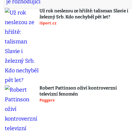
Už rok neslezou ze hřiště: talisman Slavie i
železný Srb. Kdo nechyběl pět let?
iSport.cz
Robert Pattinson oživí kontroverzní
televizní fenomén
Poggers