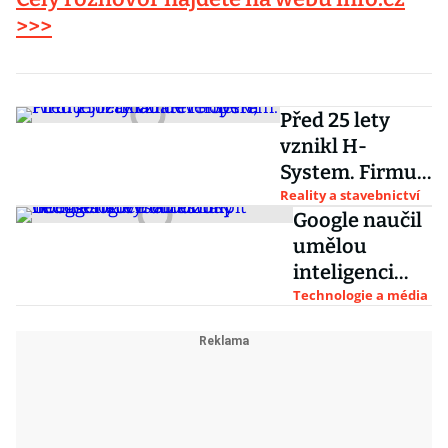
>>>
Před 25 lety
vznikl H-
System. Firmu
roztrhali
Reality a stavebnictví
Google naučil
developeři,
umělou
tvrdí její
inteligenci
zakladatel
vyšetřit zrak.
Technologie a média
Smetka
Technologie
má zastoupit
nedostatkové
odborníky