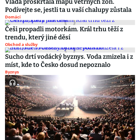
Vláda proškrtala mapu větrných zón.
Podívejte se, jestli ta u vaší chalupy zůstala
Domácí
Češi propadli motorkám. Král trhu těží z
trendu, který jiné děsí
Obchod a služby
Sucho drtí vodácký byznys. Voda zmizela i z
míst, kde to Česko dosud nepoznalo
Byznys