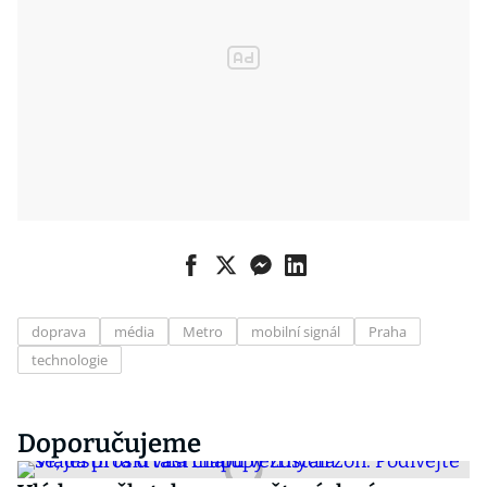
doprava
média
Metro
mobilní signál
Praha
technologie
Doporučujeme