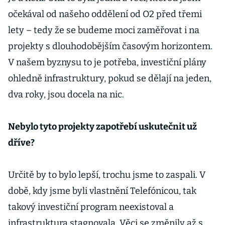
očekával od našeho oddělení od O2 před třemi
lety – tedy že se budeme moci zaměřovat i na
projekty s dlouhodobějším časovým horizontem.
V našem byznysu to je potřeba, investiční plány
ohledně infrastruktury, pokud se dělají na jeden,
dva roky, jsou docela na nic.
Nebylo tyto projekty zapotřebí uskutečnit už
dříve?
Určitě by to bylo lepší, trochu jsme to zaspali. V
době, kdy jsme byli vlastnění Telefónicou, tak
takový investiční program neexistoval a
infrastruktura stagnovala. Věci se změnily až s