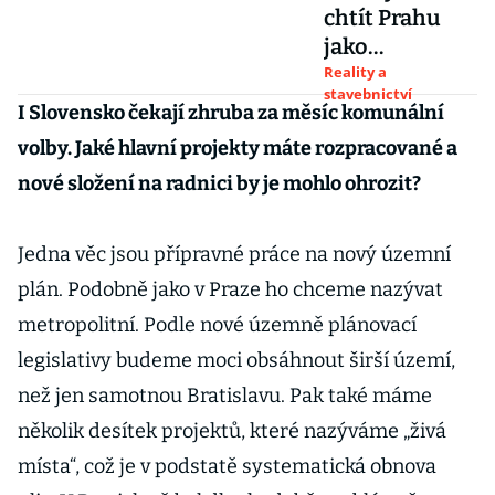
chtít Prahu
jako
dvoumilionov
Reality a
stavebnictví
é město,
I Slovensko čekají zhruba za
měsíc komunální
shodli se
volby. Jaké hlavní projekty máte rozpracované a
odborníci na
nové složení na radnici by je mohlo ohrozit?
konferenci E15
Premium
Jedna věc jsou přípravné práce na nový územní
plán. Podobně jako v Praze ho chceme nazývat
metropolitní. Podle nové územně plánovací
legislativy budeme moci obsáhnout širší území,
než jen samotnou Bratislavu. Pak také máme
několik desítek projektů, které nazýváme „živá
místa“, což je v podstatě systematická obnova