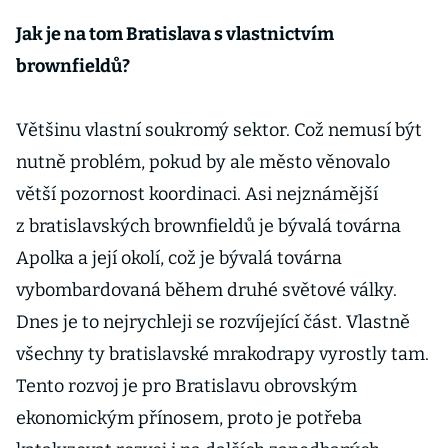
stavbu
městských
Jak je na tom Bratislava s vlastnictvím
bytů nechat
brownfieldů?
soukromníků
m
Většinu vlastní soukromý sektor. Což nemusí být
nutně problém, pokud by ale město věnovalo
větší pozornost koordinaci. Asi nejznámější
z bratislavských brownfieldů je bývalá továrna
Apolka a její okolí, což je bývalá továrna
vybombardovaná během druhé světové války.
Dnes je to nejrychleji se rozvíjející část. Vlastně
všechny ty bratislavské mrakodrapy vyrostly tam.
Tento rozvoj je pro Bratislavu obrovským
ekonomickým přínosem, proto je potřeba