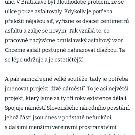
ulic. V Bratislavě byl dlouhodobě problém, že se
ulice pouze asfaltovaly. Kdykoliv je potřeba
přeložit nějakou síť, vyřízne se dvacet centimetrů
asfaltu a zalije se novým. Tak vzniká to, co
pracovně nazýváme bratislavský asfaltový vzor.
Chceme asfalt postupně nahrazovat dlažbou. Ta
se lépe udržuje a je estetičtější.
A pak samozřejmě velké soutěže, tady je potřeba
jmenovat projekt „živé náměstí“. To je asi největší
projekt, který jsme za ty tři roky existence dělali.
Spojuje náměstí Slovenského národního povstání,
jehož části jsou dnes v podstatě nefunkční,
s dalšími menšími veřejnými prostranstvími.