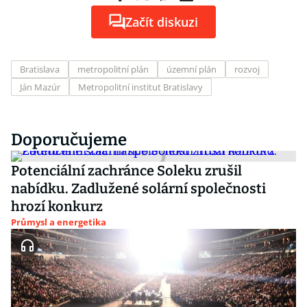
Začít diskuzi
Bratislava
metropolitní plán
územní plán
rozvoj
Ján Mazúr
Metropolitní institut Bratislavy
Doporučujeme
Potenciální zachránce Soleku zrušil
nabídku. Zadlužené solární společnosti
hrozí konkurz
Průmysl a energetika