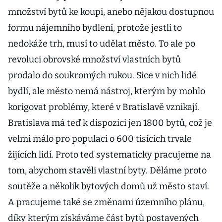
množství bytů ke koupi, anebo nějakou dostupnou
formu nájemního bydlení, protože jestli to
nedokáže trh, musí to udělat město. To ale po
revoluci obrovské množství vlastních bytů
prodalo do soukromých rukou. Sice v nich lidé
bydlí, ale město nemá nástroj, kterým by mohlo
korigovat problémy, které v Bratislavě vznikají.
Bratislava má teď k dispozici jen 1800 bytů, což je
velmi málo pro populaci o 600 tisících trvale
žijících lidí. Proto teď systematicky pracujeme na
tom, abychom stavěli vlastní byty. Děláme proto
soutěže a několik bytových domů už město staví.
A pracujeme také se změnami územního plánu,
díky kterým získáváme část bytů postavených