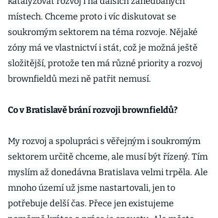
katalyzovat rozvoj i na dalších zanedbaných
místech. Chceme proto i víc diskutovat se
soukromým sektorem na téma rozvoje. Nějaké
zóny má ve vlastnictví i stát, což je možná ještě
složitější, protože ten má různé priority a rozvoj
brownfieldů mezi ně patřit nemusí.
Co v Bratislavě brání rozvoji brownfieldů?
My rozvoj a spolupráci s věřejným i soukromým
sektorem určitě chceme, ale musí být řízený. Tím
myslím až donedávna Bratislava velmi trpěla. Ale
mnoho území už jsme nastartovali, jen to
potřebuje delší čas. Přece jen existujeme