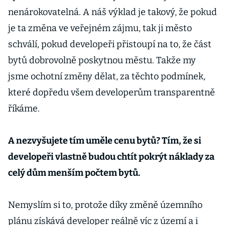
nenárokovatelná. A náš výklad je takový, že pokud
je ta změna ve veřejném zájmu, tak ji město
schválí, pokud developeři přistoupí na to, že část
bytů dobrovolně poskytnou městu. Takže my
jsme ochotní změny dělat, za těchto podmínek,
které dopředu všem developerům transparentně
říkáme.
A nezvyšujete tím uměle cenu bytů? Tím, že si
developeři vlastně budou chtít pokrýt náklady za
celý dům menším počtem bytů.
Nemyslím si to, protože díky změně územního
plánu získává developer reálně víc z území a i