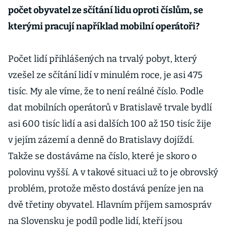
počet obyvatel ze sčítání lidu oproti číslům, se
kterými pracují například mobilní operátoři?
Počet lidí přihlášených na trvalý pobyt, který
vzešel ze sčítání lidí v minulém roce, je asi 475
tisíc. My ale víme, že to není reálné číslo. Podle
dat mobilních operátorů v Bratislavě trvale bydlí
asi 600 tisíc lidí a asi dalších 100 až 150 tisíc žije
v jejím zázemí a denně do Bratislavy dojíždí.
Takže se dostáváme na číslo, které je skoro o
polovinu vyšší. A v takové situaci už to je obrovský
problém, protože město dostává peníze jen na
dvě třetiny obyvatel. Hlavním příjem samospráv
na Slovensku je podíl podle lidí, kteří jsou