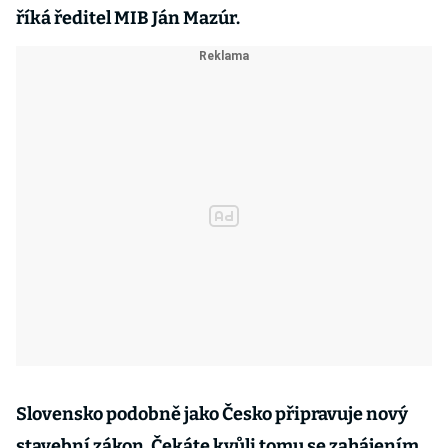
říká ředitel MIB Ján Mazúr.
Slovensko podobně jako Česko připravuje nový
stavební zákon. Čekáte kvůli tomu se zahájením