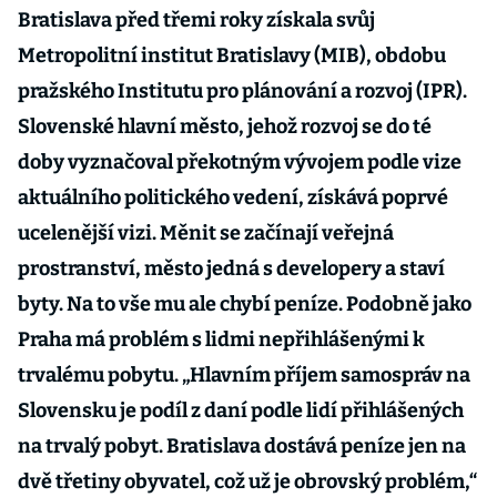
Bratislava před třemi roky získala svůj
Metropolitní institut Bratislavy (MIB), obdobu
pražského Institutu pro plánování a rozvoj (IPR).
Slovenské hlavní město, jehož rozvoj se do té
doby vyznačoval překotným vývojem podle vize
aktuálního politického vedení, získává poprvé
ucelenější vizi. Měnit se začínají veřejná
prostranství, město jedná s developery a staví
byty. Na to vše mu ale chybí peníze. Podobně jako
Praha má problém s lidmi nepřihlášenými k
trvalému pobytu. „Hlavním příjem samospráv na
Slovensku je podíl z daní podle lidí přihlášených
na trvalý pobyt. Bratislava dostává peníze jen na
dvě třetiny obyvatel, což už je obrovský problém,“