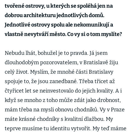
tvořené ostrovy, u kterých se spoléhá jen na
dobrou architekturu jednotlivých domů.
Jednotlivé ostrovy spolu ale nekomunikují a
vlastně nevytváří město. Co vy si o tom myslíte?
Nebudu lhát, bohužel je to pravda. Já jsem
dlouhodobým pozorovatelem, v Bratislavě žiju
celý život. Myslím, že mnohé části Bratislavy
spojuje to, že jsou zanedbané. Třeba třicet až
čtyřicet let se neinvestovalo do jejich kvality. A i
když se mnoho z toho může zdát jako drobnost,
mám třeba na mysli obnovu chodníků. Vy v Praze
máte krásné chodníky s kvalitní dlažbou. My
teprve musíme tu identitu vytvořit. My teď máme