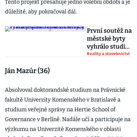
Tento projekt přesahuje jedno volební období a je
důležité, aby pokračoval dál.
První soutěž na
městské byty
vyhrálo studio
bod architekti.
Reality a stavebnictví
Praha je
Ján Mazúr (36)
postaví na
Smíchově
Absolvoval doktorandské studium na Právnické
fakultě Univerzity Komenského v Bratislavě a
studium veřejné správy na Hertie School of
Governance v Berlíně. Nadále učí a participuje na
výzkumu na Univerzitě Komenského v oblasti