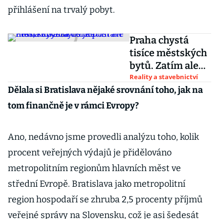
přihlášení na trvalý pobyt.
Praha chystá
tisíce městských
bytů. Zatím ale
neví, kdo a za co
Reality a stavebnictví
Dělala si Bratislava nějaké srovnání toho, jak na
je postaví
tom finančně je v rámci Evropy?
Ano, nedávno jsme provedli analýzu toho, kolik
procent veřejných výdajů je přidělováno
metropolitním regionům hlavních měst ve
střední Evropě. Bratislava jako metropolitní
region hospodaří se zhruba 2,5 procenty příjmů
veřejné správy na Slovensku, což je asi šedesát