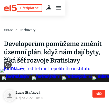
Předplatné
e15.cz
Rozhovory
Developerům pomůžeme změnit
územní plán, když nám dají byty,
říká šéf rozvoje Bratislavy
Lucie Staňková
0
4. října 2022
·
18:30