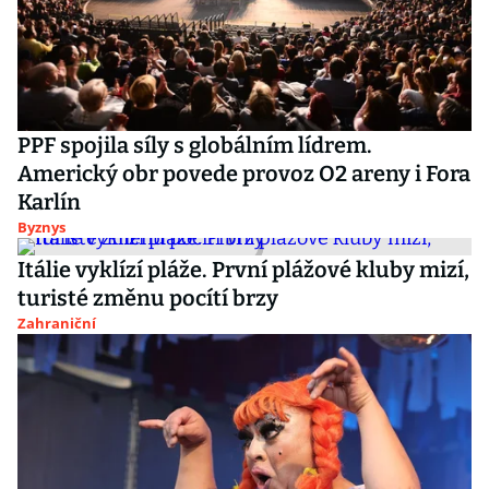
PPF spojila síly s globálním lídrem.
Americký obr povede provoz O2 areny i Fora
Karlín
Byznys
Itálie vyklízí pláže. První plážové kluby mizí,
turisté změnu pocítí brzy
Zahraniční