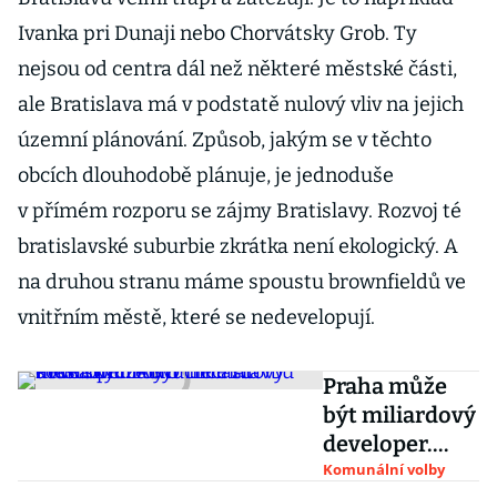
Ivanka pri Dunaji nebo Chorvátsky Grob. Ty
nejsou od centra dál než některé městské části,
ale Bratislava má v podstatě nulový vliv na jejich
územní plánování. Způsob, jakým se v těchto
obcích dlouhodobě plánuje, je jednoduše
v přímém rozporu se zájmy Bratislavy. Rozvoj té
bratislavské suburbie zkrátka není ekologický. A
na druhou stranu máme spoustu brownfieldů ve
vnitřním městě, které se nedevelopují.
Praha může
být miliardový
developer.
ANO chce
Komunální volby