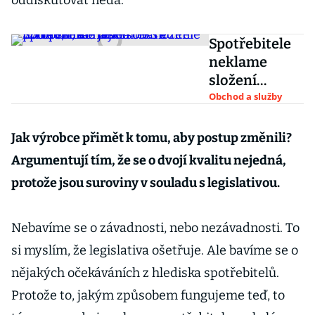
oddiskutovat nedá.
Spotřebitele
neklame
složení
potravin, ale
Obchod a služby
jejich obal a
vzhled, říká
Jak výrobce přimět k tomu, aby postup změnili?
náměstek
Argumentují tím, že se o dvojí kvalitu nejedná,
ředitele
protože jsou suroviny v souladu s legislativou.
Evropské
komise
Nebavíme se o závadnosti, nebo nezávadnosti. To
si myslím, že legislativa ošetřuje. Ale bavíme se o
nějakých očekáváních z hlediska spotřebitelů.
Protože to, jakým způsobem fungujeme teď, to