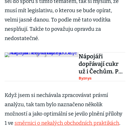
šel do sporu s tímto tématem, tak si myslím, že
musí mít legislativu, o kterou se bude opírat,
velmi jasně danou. To podle mě tato vodítka
nesplňují. Takže to považuju opravdu za
nedostatečné.
Nápojáři
dopřávají cukr
už i Čechům. Po
dlouhé době je
Byznys
levnější než
náhražky
Když jsem si nechávala zpracovávat právní
analýzu, tak tam bylo naznačeno několik
možností a jako optimální se jevilo plnění přílohy
1 ve
směrnici o nekalých obchodních praktikách
.