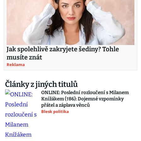
Jak spolehlivě zakryjete šediny? Tohle
musíte znát
Reklama
Články z jiných titulů
ONLINE: Poslední rozloučení s Milanem
Knížákem (†86): Dojemné vzpomínky
přátel a záplava věnců
Blesk politika