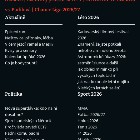
vs. Pudilová
Chance Liga 2026/27
Aktuálně
Léto 2026
Epicentrum
Karlovarský filmový festival
Neštovice: příznaky, léčba
2026
V čem jezdí Yamal a Mesii?
Znamení, že jste potkali
Kvízy pro seniory
někoho z minulého života
Kalendář úplňků 2026
Astronomické úkazy 2026:
Co je bodycount?
zatmění slunce a další
Jak obléci miminko při
vysokých teplotách?
Jak na dokonalé letní mojito
6 lehkých letních salátů
Politika
Sport 2026
Nová superdávka: kdo na ní
MMA
dosáhne?
Fotbal 2026/27
Sjezd sudetských Němců
Hokej 2026
Proč vláda zavádí EET?
Tenis 2026
Padni komu padni
F1 2026
Výpověď z práce vzor
Atletika 2026