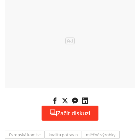
Začít diskuzi
Evropská komise
kvalita potravin
mléčné výrobky