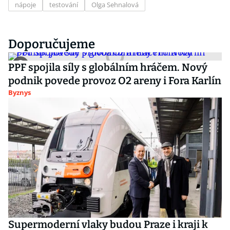
nápoje
testování
Olga Sehnalová
Doporučujeme
PPF spojila síly s globálním hráčem. Nový
podnik povede provoz O2 areny i Fora Karlín
Byznys
Supermoderní vlaky budou Praze i kraji k