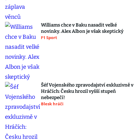
Williams chce v Baku nasadit velké
novinky. Alex Albon je však skeptický
F1 Sport
Šéf Vojenského zpravodajství exkluzivně v
Hráčích: Česku hrozil vyšší stupeň
nebezpečí!
Blesk hráči