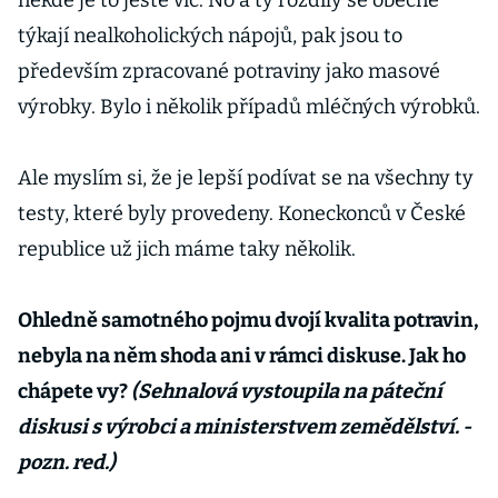
někde je to ještě víc. No a ty rozdíly se obecně
týkají nealkoholických nápojů, pak jsou to
především zpracované potraviny jako masové
výrobky. Bylo i několik případů mléčných výrobků.
Ale myslím si, že je lepší podívat se na všechny ty
testy, které byly provedeny. Koneckonců v České
republice už jich máme taky několik.
Ohledně samotného pojmu dvojí kvalita potravin,
nebyla na něm shoda ani v rámci diskuse. Jak ho
chápete vy?
(Sehnalová vystoupila na páteční
diskusi s výrobci a ministerstvem zemědělství. -
pozn. red.)