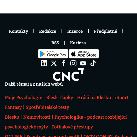
Kontakty
Redakce
Inzerce
Předplatné
RSS
Kariéra
Další témata z našich webů
Moje Psychologie
Blesk Tlapky
Hráči na Blesku
iSport
Fantasy
Spotřebitelské testy
Blesku
Nemovitosti
Psychologika - podcast rozbíjející
psychologické mýty
Fotbalové přestupy
ONLINE
Eventový prostor Level 9
OKTAGON 92: Szabová