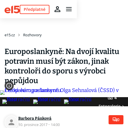
Předplatné
e15.cz
Rozhovory
Europoslankyně: Na dvojí kvalitu
potravin musí být zákon, jinak
kontroloři do sporu s výrobci
nepůjdou
4
Fotogalerie
Barbora Pánková
0
10. prosince 2017
·
14:00