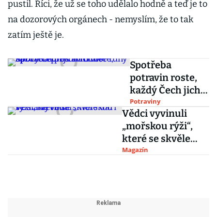
pustil. Říci, že už se toho udělalo hodně a teď je to
na dozorových orgánech - nemyslím, že to tak
zatím ještě je.
Spotřeba
potravin roste,
každý Čech jich
ročně spořádá
Potraviny
Vědci vyvinuli
přes tři čtvrtě
„mořskou rýži“,
tuny
které se skvěle
daří ve slané vodě
Magazín