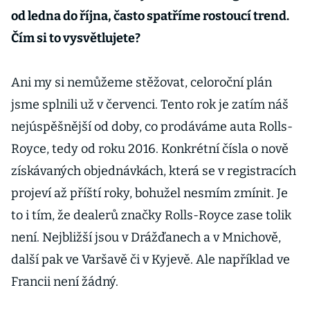
od ledna do října, často spatříme rostoucí trend.
Čím si to vysvětlujete?
Ani my si nemůžeme stěžovat, celoroční plán
jsme splnili už v červenci. Tento rok je zatím náš
nejúspěšnější od doby, co prodáváme auta Rolls-
Royce, tedy od roku 2016. Konkrétní čísla o nově
získávaných objednávkách, která se v registracích
projeví až příští roky, bohužel nesmím zmínit. Je
to i tím, že dealerů značky Rolls-Royce zase tolik
není. Nejbližší jsou v Drážďanech a v Mnichově,
další pak ve Varšavě či v Kyjevě. Ale například ve
Francii není žádný.