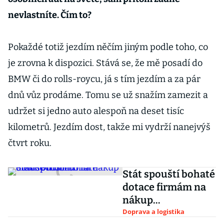
nevlastníte. Čím to?
Pokaždé totiž jezdím něčím jiným podle toho, co
je zrovna k dispozici. Stává se, že mě posadí do
BMW či do rolls-roycu, já s tím jezdím a za pár
dnů vůz prodáme. Tomu se už snažím zamezit a
udržet si jedno auto alespoň na deset tisíc
kilometrů. Jezdím dost, takže mi vydrží nanejvýš
čtvrt roku.
Stát spouští bohaté
dotace firmám na
nákup
elektromobilů
Doprava a logistika