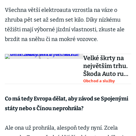
Všechna větší elektroauta vzrostla na váze o
zhruba pět set až sedm set kilo. Díky nízkému
těžišti mají výborné jízdní vlastnosti, zkuste ale
brzdit na sněhu či na mokré vozovce.
Velké škrty na
největším trhu.
Škoda Auto ruší
každé třetí
Obchod a služby
dealerství v
Německu
Co má tedy Evropa dělat, aby závod se Spojenými
státy nebo s Čínou neprohrála?
Ale ona už prohrála, alespoň tedy nyní. Zcela