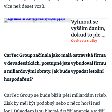
více než deset vozů.
Vyhnout se
vyšším daním,
dokud to jde.
Firmy skupují
Obchod a služby
nová auta,
zbývá jim jen
CarTec Group začínala jako malá ostravská firma
pár týdnů
v devadesátkách, postupně jste vybudoval firmu
s miliardovými obraty. Jak bude vypadat letošní
hospodaření?
CarTec Group se bude blížit pěti miliardám tržeb.
Zisk by měl být podobný nebo o něco horší než
loni. Důvodem jsou hlavně dražší energie a vyšší