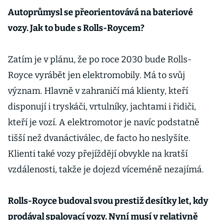
Autoprůmysl se přeorientovává na bateriové
vozy. Jak to bude s Rolls-Roycem?
Zatím je v plánu, že po roce 2030 bude Rolls-
Royce vyrábět jen elektromobily. Má to svůj
význam. Hlavně v zahraničí má klienty, kteří
disponují i tryskáči, vrtulníky, jachtami i řidiči,
kteří je vozí. A elektromotor je navíc podstatně
tišší než dvanáctiválec, de facto ho neslyšíte.
Klienti také vozy přejíždějí obvykle na kratší
vzdálenosti, takže je dojezd víceméně nezajímá.
Rolls-Royce budoval svou prestiž desítky let, kdy
prodával spalovací vozy. Nyní musí v relativně