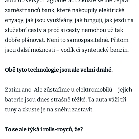
auta do velkých aglomerací. Zkuste se ale zeptat
zaměstnanců bank, které nakoupily elektrické
enyaqy, jak jsou využívány, jak fungují, jak jezdí na
služební cesty a proč si cesty nemohou už tak
dobře plánovat. Není to samospasitelné. Přitom
jsou další možnosti – vodík či syntetický benzin.
Obě tyto technologie jsou ale velmi drahé.
Zatím ano. Ale zůstaňme u elektromobilů – jejich
baterie jsou dnes strašně těžké. Ta auta váží tři
tuny a zkuste je na sněhu zastavit.
To se ale týká i rolls-royců, že?