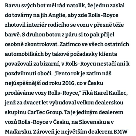
Barvu svých bot měl rád natolik, že jednu zaslal
do továrny na jih Anglie, aby zde Rolls-Royce
zhotovil interiér rodícího se vozu v přesně téže
barvě. S druhou botou z páru si to pak přijel
osobně zkontrolovat. Zatímco ve všech ostatních
automobilkách by takové požadavky klienta
považovali za bizarní, v Rolls-Roycu nestačí ani k
pozdvihnutí obočí. „Tento rok je zatím náš
nejúspěšnější od roku 2016, co v Česku
prodáváme vozy Rolls-Royce,“ říká Karel Kadlec,
jenž za dvacet let vybudoval velkou dealerskou
skupinu CarTec Group. Ta je jediným dealerem
vozů Rolls-Royce v Česku, na Slovensku a v
Maďarsku. Zároveň je největším dealerem BMW