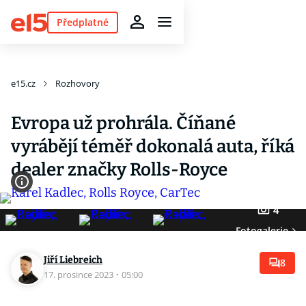
Předplatné
e15.cz
Rozhovory
Evropa už prohrála. Číňané
vyrábějí téměř dokonalá auta, říká
dealer značky Rolls-Royce
4
Fotogalerie
Jiří Liebreich
8
17. prosince 2023
·
05:00