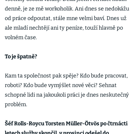
denně, je ze mě workoholik. Ani dnes se nedokážu
od práce odpoutat, stále mne velmi baví. Dnes už
ale mladí nechtějí ani ty peníze, touží hlavně po
volném čase.
To je špatně?
Kam ta společnost pak spěje? Kdo bude pracovat,
roboti? Kdo bude vymýšlet nové věci? Sehnat
schopné lidi na jakoukoli práci je dnes neskutečný
problém.
Šéf Rolls-Roycu Torsten Müller-Ötvös po čtrnácti
letech služby skončil, v prosinci odešel do