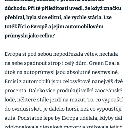
důchodu. Při té příležitosti uvedl, že když značku
přebíral, byla sice elitní, ale rychle stárla. Lze
totéž říci o Evropě a jejím automobilovém
průmyslu jako celku?
Evropa si pod sebou nepodřezala větev, nechala
na sebe spadnout strop i celý dům. Green Deal a
útok na autoprůmysl jsou absolutně nesmyslné.
Emisí z automobilů jsou celosvětově nanejvýš dvě
procenta. Daleko více produkují velké zaoceánské
lodě, některé stále jezdí na mazut. To, co vypouští
do ovzduší skot, je daleko horší, než co vypouštějí
auta. Podstatně lépe by Evropa udělala, kdyby dál
zdokonalovala dieselové motory a snižovala jejich