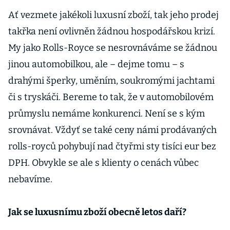
Ať vezmete jakékoli luxusní zboží, tak jeho prodej
takřka není ovlivněn žádnou hospodářskou krizí.
My jako Rolls-Royce se nesrovnáváme se žádnou
jinou automobilkou, ale – dejme tomu – s
drahými šperky, uměním, soukromými jachtami
či s tryskáči. Bereme to tak, že v automobilovém
průmyslu nemáme konkurenci. Není se s kým
srovnávat. Vždyť se také ceny námi prodávaných
rolls-royců pohybují nad čtyřmi sty tisíci eur bez
DPH. Obvykle se ale s klienty o cenách vůbec
nebavíme.
Jak se luxusnímu zboží obecně letos daří?