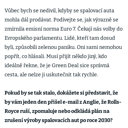
Vůbec bych se nedivil, kdyby se spalovací auta
mohla dál prodávat. Podívejte se, jak výrazně se
zmírnila emisní norma Euro 7. Čekají nás volby do
Evropského parlamentu. Lidé, kteří tam dosud
byli, způsobili zelenou paniku. Oni sami nemohou
popřít, co hlásali. Musí přijít někdo jiný, kdo
ideálně řekne, že je Green Deal sice správná
cesta, ale nelze ji uskutečnit tak rychle.
Pokud by se tak stalo, dokážete si představit, že
by vám jeden den přišel e-mail z Anglie, že Rolls-
Royce ruší, zpomaluje nebo odkládá plán na
zrušení výroby spalovacích aut po roce 2030?