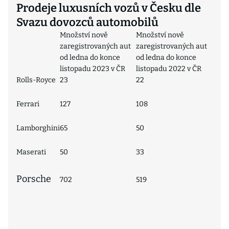
Prodeje luxusních vozů v Česku dle
Svazu dovozců automobilů
Množství nově
Množství nově
zaregistrovaných aut
zaregistrovaných aut
od ledna do konce
od ledna do konce
listopadu 2023 v ČR
listopadu 2022 v ČR
Rolls-Royce
23
22
Ferrari
127
108
Lamborghini
65
50
Maserati
50
33
Porsche
702
519