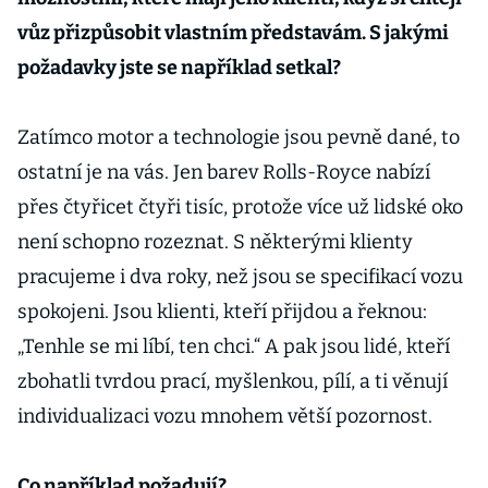
vůz přizpůsobit vlastním představám. S jakými
požadavky jste se například setkal?
Zatímco motor a technologie jsou pevně dané, to
ostatní je na vás. Jen barev Rolls-Royce nabízí
přes čtyřicet čtyři tisíc, protože více už lidské oko
není schopno rozeznat. S některými klienty
pracujeme i dva roky, než jsou se specifikací vozu
spokojeni. Jsou klienti, kteří přijdou a řeknou:
„Tenhle se mi líbí, ten chci.“ A pak jsou lidé, kteří
zbohatli tvrdou prací, myšlenkou, pílí, a ti věnují
individualizaci vozu mnohem větší pozornost.
Co například požadují?