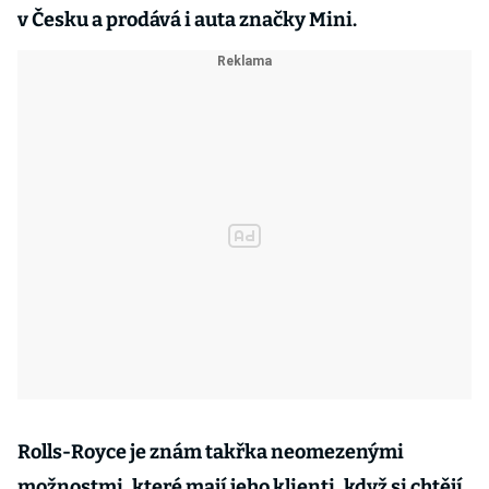
v Česku a prodává i auta značky Mini.
Rolls-Royce je znám takřka neomezenými
možnostmi, které mají jeho klienti, když si chtějí