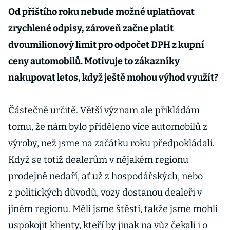
Od příštího roku nebude možné uplatňovat
zrychlené odpisy, zároveň začne platit
dvoumilionový limit pro odpočet DPH z kupní
ceny automobilů. Motivuje to zákazníky
nakupovat letos, když ještě mohou výhod využít?
Částečně určitě. Větší význam ale přikládám
tomu, že nám bylo přiděleno více automobilů z
výroby, než jsme na začátku roku předpokládali.
Když se totiž dealerům v nějakém regionu
prodejně nedaří, ať už z hospodářských, nebo
z politických důvodů, vozy dostanou dealeři v
jiném regionu. Měli jsme štěstí, takže jsme mohli
uspokojit klienty, kteří by jinak na vůz čekali i o