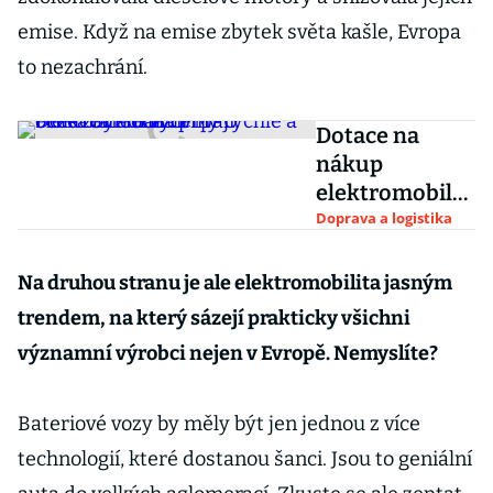
emise. Když na emise zbytek světa kašle, Evropa
to nezachrání.
Dotace na
nákup
elektromobilů
firmy rychle a
Doprava a logistika
beze zbytku
vyčerpají,
Na druhou stranu je ale elektromobilita jasným
očekává Piecha
trendem, na který sázejí prakticky všichni
z MPO
významní výrobci nejen v Evropě. Nemyslíte?
Bateriové vozy by měly být jen jednou z více
technologií, které dostanou šanci. Jsou to geniální