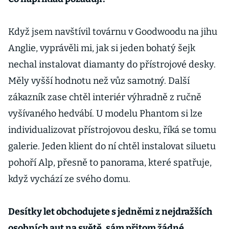
Když jsem navštívil továrnu v Goodwoodu na jihu
Anglie, vyprávěli mi, jak si jeden bohatý šejk
nechal instalovat diamanty do přístrojové desky.
Měly vyšší hodnotu než vůz samotný. Další
zákazník zase chtěl interiér výhradně z ručně
vyšívaného hedvábí. U modelu Phantom si lze
individualizovat přístrojovou desku, říká se tomu
galerie. Jeden klient do ní chtěl instalovat siluetu
pohoří Alp, přesně to panorama, které spatřuje,
když vychází ze svého domu.
Desítky let obchodujete s jedněmi z nejdražších
osobních aut na světě, sám přitom žádné