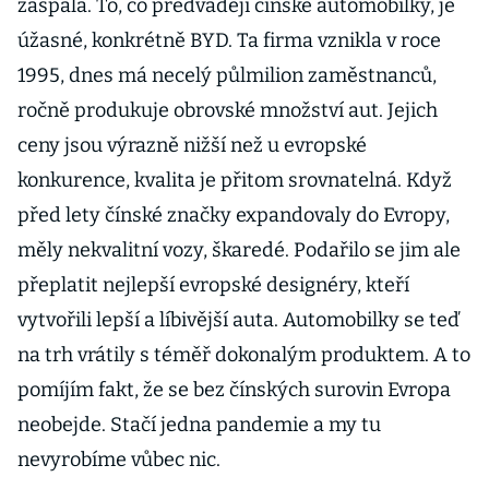
zaspala. To, co předvádějí čínské automobilky, je
úžasné, konkrétně BYD. Ta firma vznikla v roce
1995, dnes má necelý půlmilion zaměstnanců,
ročně produkuje obrovské množství aut. Jejich
ceny jsou výrazně nižší než u evropské
konkurence, kvalita je přitom srovnatelná. Když
před lety čínské značky expandovaly do Evropy,
měly nekvalitní vozy, škaredé. Podařilo se jim ale
přeplatit nejlepší evropské designéry, kteří
vytvořili lepší a líbivější auta. Automobilky se teď
na trh vrátily s téměř dokonalým produktem. A to
pomíjím fakt, že se bez čínských surovin Evropa
neobejde. Stačí jedna pandemie a my tu
nevyrobíme vůbec nic.