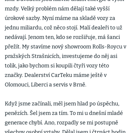
mzdy. Velký problém nám dělají také vyšší
úrokové sazby. Nyní máme na skladě vozy za
jednu miliardu, což něco stojí. Malí dealeři to už
nedávají. Jenom ten, kdo se rozšiřuje, má šanci
přežít. My stavíme nový showroom Rolls-Roycu v
pražských Strašnicích, investujeme do něj asi
tolik, jako bychom si koupili čtyři vozy této
značky. Dealerství CarTeku máme ještě v
Olomouci, Liberci a servis v Brně.
Když jsme začínali, měl jsem hlad po úspěchu,
penězích. Šel jsem za tím. To mi u dnešní mladé
generace chybí. Ano, rozpadly se mi postupně
všechny osobní vztahy. Dělal jsem i čtrnáct hodin