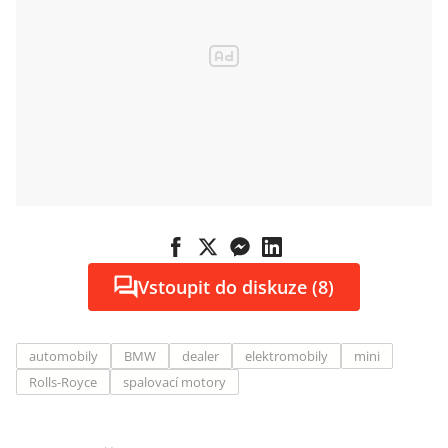
Vstoupit do diskuze (8)
automobily
BMW
dealer
elektromobily
mini
Rolls-Royce
spalovací motory