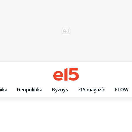
ika
Geopolitika
Byznys
e15 magazín
FLOW