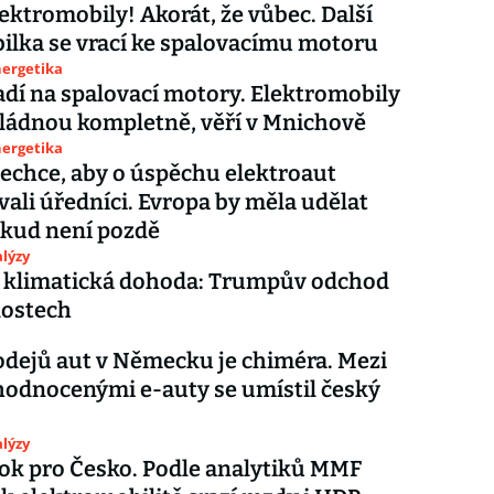
lektromobily! Akorát, že vůbec. Další
lka se vrací ke spalovacímu motoru
nergetika
í na spalovací motory. Elektromobily
ládnou kompletně, věří v Mnichově
nergetika
chce, aby o úspěchu elektroaut
ali úředníci. Evropa by měla udělat
okud není pozdě
lýzy
á klimatická dohoda: Trumpův odchod
lostech
odejů aut v Německu je chiméra. Mezi
hodnocenými e-auty se umístil český
lýzy
ok pro Česko. Podle analytiků MMF