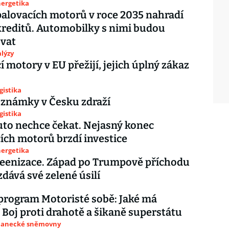
nergetika
alovacích motorů v roce 2035 nahradí
reditů. Automobilky s nimi budou
vat
lýzy
í motory v EU přežijí, jejich úplný zákaz
gistika
 známky v Česku zdraží
gistika
to nechce čekat. Nejasný konec
ích motorů brzdí investice
nergetika
reenizace. Západ po Trumpově příchodu
zdává své zelené úsilí
program Motoristé sobě: Jaké má
? Boj proti drahotě a šikaně superstátu
slanecké sněmovny