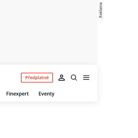
Předplatné
Finexpert
Eventy