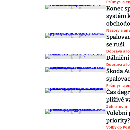
Průmysl a e
Konec sp
systém k
obchodo
Názory a ana
Spalovac
se ruší
Doprava a lo
Dálniční
Doprava a lo
Škoda Au
spalovac
Průmysl a e
Čas deg
plíživě v
Zahraniční
Volební 
priority
Volby do Po