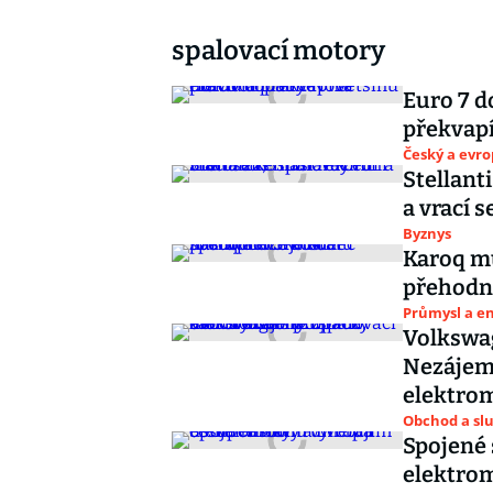
spalovací motory
Euro 7 d
překvapí
Český a evr
Stellanti
a vrací 
Byznys
Karoq mů
přehodn
Průmysl a e
Volkswag
Nezájem 
elektro
Obchod a sl
Spojené 
elektro