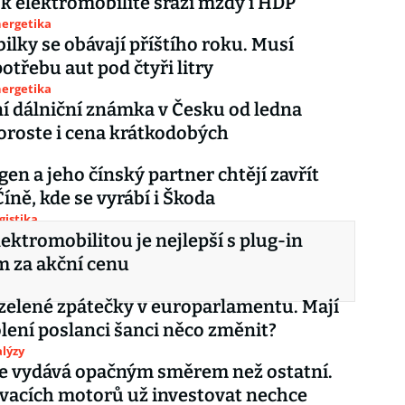
k elektromobilitě srazí mzdy i HDP
nergetika
lky se obávají příštího roku. Musí
potřebu aut pod čtyři litry
nergetika
í dálniční známka v Česku od ledna
Poroste i cena krátkodobých
en a jeho čínský partner chtějí zavřít
Číně, kde se vyrábí i Škoda
gistika
elektromobilitou je nejlepší s plug-in
m za akční cenu
zelené zpátečky v europarlamentu. Mají
lení poslanci šanci něco změnit?
lýzy
e vydává opačným směrem než ostatní.
vacích motorů už investovat nechce