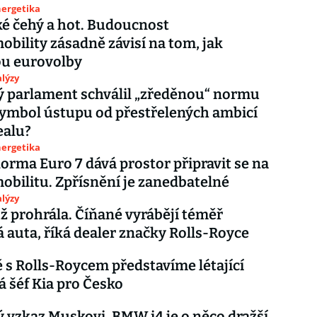
nergetika
ké čehý a hot. Budoucnost
obility zásadně závisí na tom, jak
u eurovolby
lýzy
 parlament schválil „zředěnou“ normu
Symbol ústupu od přestřelených ambicí
ealu?
nergetika
orma Euro 7 dává prostor připravit se na
obilitu. Zpřísnění je zanedbatelné
lýzy
ž prohrála. Číňané vyrábějí téměř
 auta, říká dealer značky Rolls-Royce
 s Rolls-Roycem představíme létající
ká šéf Kia pro Česko
 vzkaz Muskovi. BMW i4 je o něco dražší