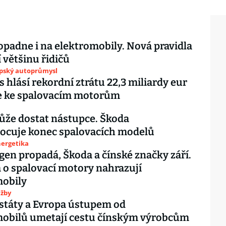
opadne i na elektromobily. Nová pravidla
 většinu řidičů
opský autoprůmysl
s hlásí rekordní ztrátu 22,3 miliardy eur
se ke spalovacím motorům
že dostat nástupce. Škoda
ocuje konec spalovacích modelů
nergetika
en propadá, Škoda a čínské značky září.
o spalovací motory nahrazují
mobily
užby
státy a Evropa ústupem od
mobilů umetají cestu čínským výrobcům