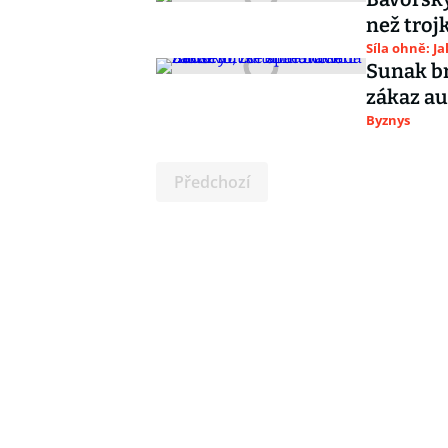
než trojk
Síla ohně: J
Sunak br
zákaz au
Byznys
Předchozí