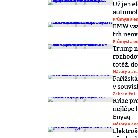
Už jen e
automobi
Průmysl a e
BMW vsad
trh neov
Průmysl a e
Trump ne
rozhodov
totéž, d
Názory a ana
Pařížsk
v souvis
Zahraniční
Krize pr
nejlépe 
Enyaq
Názory a ana
Elektroš