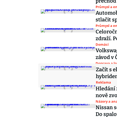
přechod 
Průmysl a e
Automobi
stlačit s
Průmysl a e
Celoročn
zdraží. 
Domácí
Volkswag
závod v 
Doprava a lo
Začít s 
hybride
Reklama
Hledání 
nově zvo
Názory a ana
Nissan s
Do spalo