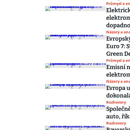
Průmysl a e
Elektric
elektrom
dopadno
Názory a ana
Evropský
Euro 7: 
Green D
Průmysl a e
Emisní n
elektrom
Názory a ana
Evropa u
dokonalá
Rozhovory
Společně
auto, ří
Rozhovory
Bavorský