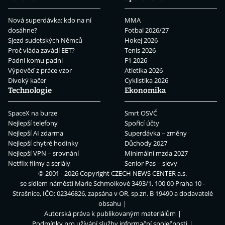
Nová superdávka: kdo na ní
MMA
dosáhne?
Fotbal 2026/27
Sjezd sudetských Němců
Hokej 2026
Proč vláda zavádí EET?
Tenis 2026
Padni komu padni
F1 2026
Výpověď z práce vzor
Atletika 2026
Divoký kačer
Cyklistika 2026
Technologie
Ekonomika
SpaceX na burze
Smrt OSVČ
Nejlepší telefony
Spořicí účty
Nejlepší AI zdarma
Superdávka – změny
Nejlepší chytré hodinky
Důchody 2027
Nejlepší VPN – srovnání
Minimální mzda 2027
Netflix filmy a seriály
Senior Pas – slevy
© 2001 - 2026 Copyright
CZECH NEWS CENTER a.s.
se sídlem náměstí Marie Schmolkové 3493/1, 100 00 Praha 10 -
Strašnice, IČO: 02346826, zapsána v OR, sp.zn. B 19490 a dodavatelé
obsahu
Autorská práva k publikovaným materiálům
Podmínky pro užívání služby informační společnosti