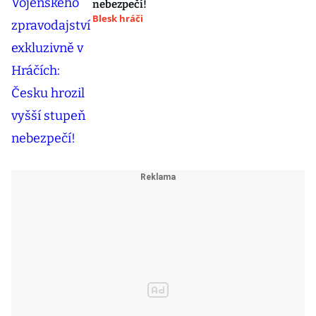
nebezpečí!
Blesk hráči