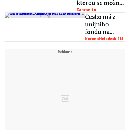
kterou se možná
brzy vrátí
Zahraniční
Česko má z
uprchlíci
unijního
fondu na
obnovu dostat
KoronaHelpdesk E15
skoro 20
miliard eur.
Babiš žádá
jiné rozdělení
peněz