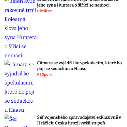
jeho syna Huntera o šířící se nemoci
Blesk.cz
Câmara se vyjádřil ke spekulacím, které ho
pojí se sedačkou u Haasu
F1 Sport
Šéf Vojenského zpravodajství exkluzivně v
Hráčích: Česku hrozil vyšší stupeň