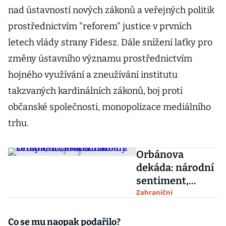
nad ústavností nových zákonů a veřejných politik
prostřednictvím "reforem" justice v prvních
letech vlády strany Fidesz. Dále snížení laťky pro
změny ústavního významu prostřednictvím
hojného využívání a zneužívání institutu
takzvaných kardinálních zákonů, boj proti
občanské společnosti, monopolizace mediálního
trhu.
Orbánova
dekáda: národní
sentiment,
křesťanská
Zahraniční
Evropa, Soros a
eurofondy
Co se mu naopak podařilo?