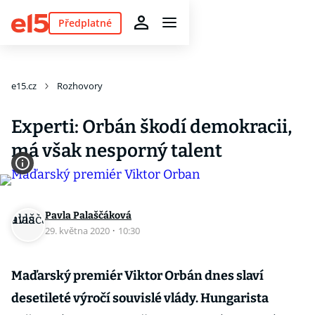
Předplatné
e15.cz
Rozhovory
Experti: Orbán škodí demokracii,
má však nesporný talent
Pavla Palaščáková
29. května 2020
·
10:30
Maďarský premiér Viktor Orbán dnes slaví
desetileté výročí souvislé vlády. Hungarista