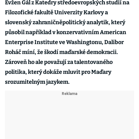
Evžen Gál z Katedry středoevropských studií na
Filozofické fakultě Univerzity Karlovy a
slovenský zahraničněpolitický analytik, který
působil například v konzervativním American
Enterprise Institute ve Washingtonu, Dalibor
Roháč míní, že škodí maďarské demokracii.
Zároveň ho ale považují za talentovaného
politika, který dokáže mluvit pro Maďary
srozumitelným jazykem.