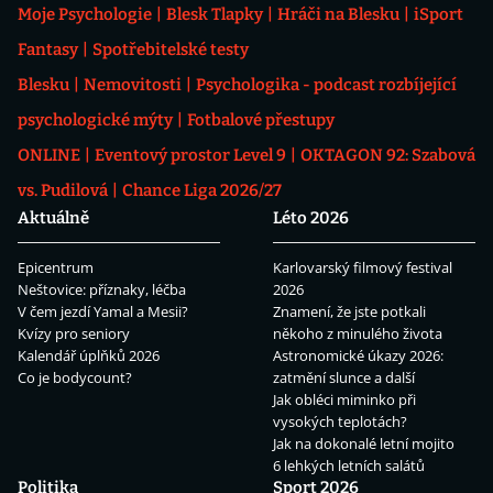
Moje Psychologie
Blesk Tlapky
Hráči na Blesku
iSport
Fantasy
Spotřebitelské testy
Blesku
Nemovitosti
Psychologika - podcast rozbíjející
psychologické mýty
Fotbalové přestupy
ONLINE
Eventový prostor Level 9
OKTAGON 92: Szabová
vs. Pudilová
Chance Liga 2026/27
Aktuálně
Léto 2026
Epicentrum
Karlovarský filmový festival
Neštovice: příznaky, léčba
2026
V čem jezdí Yamal a Mesii?
Znamení, že jste potkali
Kvízy pro seniory
někoho z minulého života
Kalendář úplňků 2026
Astronomické úkazy 2026:
Co je bodycount?
zatmění slunce a další
Jak obléci miminko při
vysokých teplotách?
Jak na dokonalé letní mojito
6 lehkých letních salátů
Politika
Sport 2026