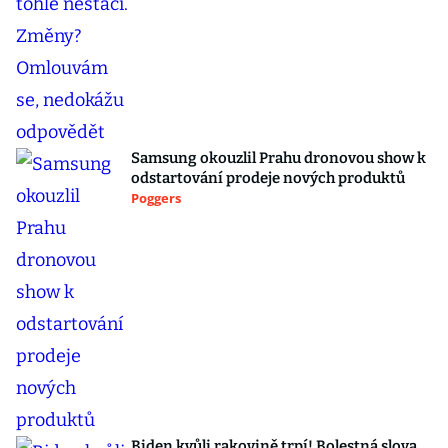
Samsung okouzlil Prahu dronovou show k
odstartování prodeje nových produktů
Poggers
Biden kvůli rakovině trpí! Bolestná slova