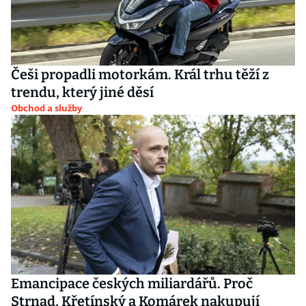
Češi propadli motorkám. Král trhu těží z
trendu, který jiné děsí
Obchod a služby
Emancipace českých miliardářů. Proč
Strnad, Křetínský a Komárek nakupují