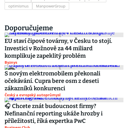
optimismus
ManpowerGroup
Doporučujeme
EU staví čipové továrny, v Česku to stojí.
Investici v Rožnově za 44 miliard
komplikuje zapeklitý problém
Byznys
S novým elektromobilem překonali
očekávání. Cupra bere osm z deseti
zákazníků konkurenci
Český a evropský autoprůmysl
🎧 Chcete znát budoucnost firmy?
Nefinanční reporting ukáže hrozby i
příležitosti, říká expertka PwC
Business Club