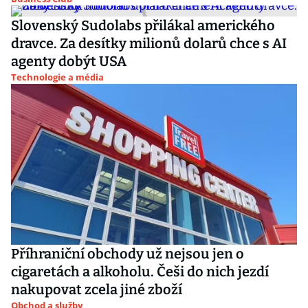
Slovenský Sudolabs přilákal amerického
dravce. Za desítky milionů dolarů chce s AI
agenty dobýt USA
Technologie a média
Příhraniční obchody už nejsou jen o
cigaretách a alkoholu. Češi do nich jezdí
nakupovat zcela jiné zboží
Obchod a služby