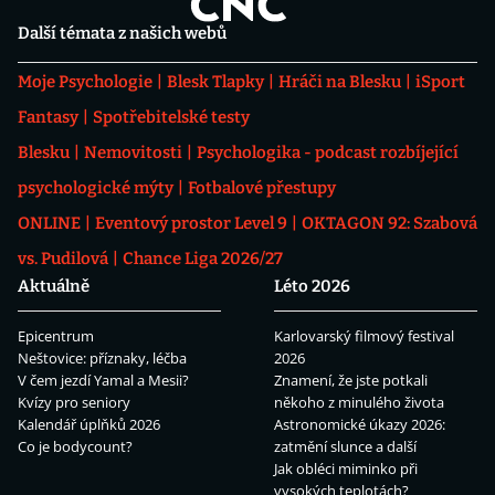
Další témata z našich webů
Moje Psychologie
Blesk Tlapky
Hráči na Blesku
iSport
Fantasy
Spotřebitelské testy
Blesku
Nemovitosti
Psychologika - podcast rozbíjející
psychologické mýty
Fotbalové přestupy
ONLINE
Eventový prostor Level 9
OKTAGON 92: Szabová
vs. Pudilová
Chance Liga 2026/27
Aktuálně
Léto 2026
Epicentrum
Karlovarský filmový festival
Neštovice: příznaky, léčba
2026
V čem jezdí Yamal a Mesii?
Znamení, že jste potkali
Kvízy pro seniory
někoho z minulého života
Kalendář úplňků 2026
Astronomické úkazy 2026:
Co je bodycount?
zatmění slunce a další
Jak obléci miminko při
vysokých teplotách?