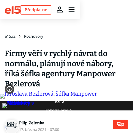
Předplatné
e15.cz
Rozhovory
Firmy věří v rychlý návrat do
normálu, plánují nové nábory,
říká šéfka agentury Manpower
Rezlerová
2
Fotogalerie
Filip Zelenka
0
17. března 2021
·
07:00