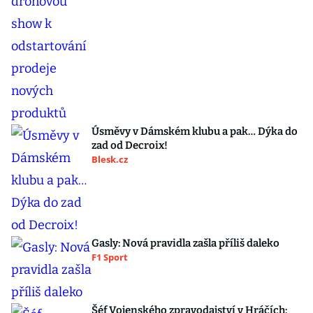
Úsměvy v Dámském klubu a pak… Dýka do
zad od Decroix!
Blesk.cz
Gasly: Nová pravidla zašla příliš daleko
F1 Sport
Šéf Vojenského zpravodajství v Hráčích: