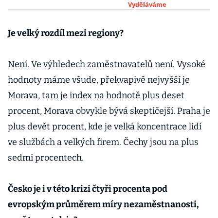
stoupnout až k
Vyděláváme
šesti procentům
Je velký rozdíl mezi regiony?
Není. Ve výhledech zaměstnavatelů není. Vysoké
hodnoty máme všude, překvapivě nejvyšší je
Morava, tam je index na hodnotě plus deset
procent, Morava obvykle bývá skeptičejší. Praha je
plus devět procent, kde je velká koncentrace lidí
ve službách a velkých firem. Čechy jsou na plus
sedmi procentech.
Česko je i v této krizi čtyři procenta pod
evropským průměrem míry nezaměstnanosti,