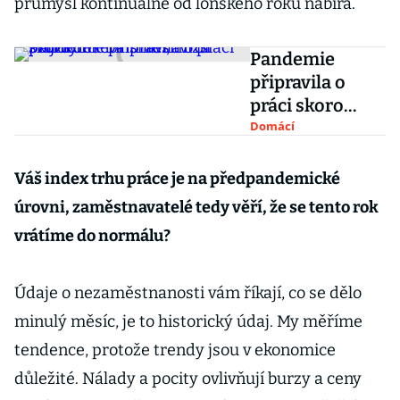
průmysl kontinuálně od loňského roku nabírá.
Pandemie
připravila o
práci skoro
desetinu lidí,
Domácí
tvrdí průzkum.
Další řeší nižší
Váš index trhu práce je na předpandemické
příjmy
úrovni, zaměstnavatelé tedy věří, že se tento rok
vrátíme do normálu?
Údaje o nezaměstnanosti vám říkají, co se dělo
minulý měsíc, je to historický údaj. My měříme
tendence, protože trendy jsou v ekonomice
důležité. Nálady a pocity ovlivňují burzy a ceny