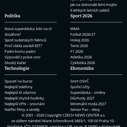
Jak na dokonalé letní mojito
6 lehkých letních salátů
Politika
Sport 2026
Nová superdávka: kdo na ní
MMA
dosáhne?
Fotbal 2026/27
Sjezd sudetských Němců
Hokej 2026
Proč vláda zavádí EET?
Tenis 2026
Padni komu padni
F1 2026
Výpověď z práce vzor
Atletika 2026
Divoký kačer
Cyklistika 2026
Technologie
Ekonomika
SpaceX na burze
Smrt OSVČ
Nejlepší telefony
Spořicí účty
Nejlepší AI zdarma
Superdávka – změny
Nejlepší chytré hodinky
Důchody 2027
Nejlepší VPN – srovnání
Minimální mzda 2027
Netflix filmy a seriály
Senior Pas – slevy
© 2001 - 2026 Copyright
CZECH NEWS CENTER a.s.
se sídlem náměstí Marie Schmolkové 3493/1, 100 00 Praha 10 -
Strašnice, IČO: 02346826, zapsána v OR, sp.zn. B 19490 a dodavatelé