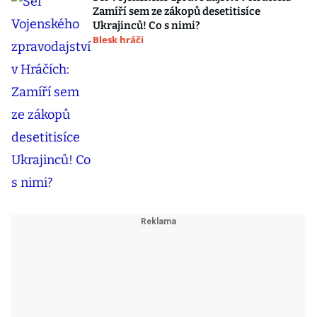
Zamíří sem ze zákopů desetitisíce
Ukrajinců! Co s nimi?
Blesk hráči