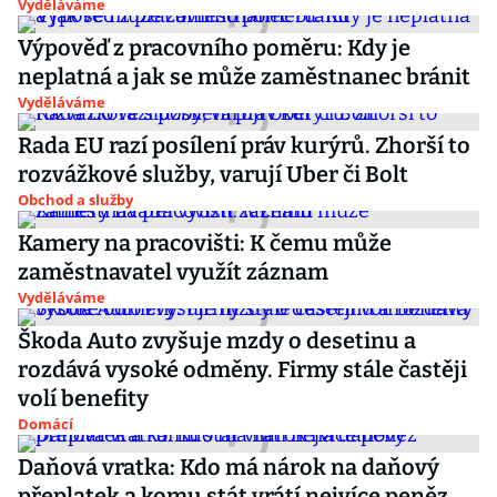
Vyděláváme
Výpověď z pracovního poměru: Kdy je
neplatná a jak se může zaměstnanec bránit
Vyděláváme
Rada EU razí posílení práv kurýrů. Zhorší to
rozvážkové služby, varují Uber či Bolt
Obchod a služby
Kamery na pracovišti: K čemu může
zaměstnavatel využít záznam
Vyděláváme
Škoda Auto zvyšuje mzdy o desetinu a
rozdává vysoké odměny. Firmy stále častěji
volí benefity
Domácí
Daňová vratka: Kdo má nárok na daňový
přeplatek a komu stát vrátí nejvíce peněz