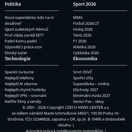
Politika
Sport 2026
Nová superdávka: kdo na ní
MMA
dosáhne?
Fotbal 2026/27
Sjezd sudetských Němců
Hokej 2026
Proč vláda zavádí EET?
Tenis 2026
Padni komu padni
F1 2026
Výpověď z práce vzor
Atletika 2026
Divoký kačer
Cyklistika 2026
Technologie
Ekonomika
SpaceX na burze
Smrt OSVČ
Nejlepší telefony
Spořicí účty
Nejlepší AI zdarma
Superdávka – změny
Nejlepší chytré hodinky
Důchody 2027
Nejlepší VPN – srovnání
Minimální mzda 2027
Netflix filmy a seriály
Senior Pas – slevy
© 2001 - 2026 Copyright
CZECH NEWS CENTER a.s.
se sídlem náměstí Marie Schmolkové 3493/1, 100 00 Praha 10 -
Strašnice, IČO: 02346826, zapsána v OR, sp.zn. B 19490 a dodavatelé
obsahu
Autorská práva k publikovaným materiálům