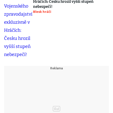
Hráčích: Česku hrozil vyšší stupeň
nebezpečí!
Blesk hráči