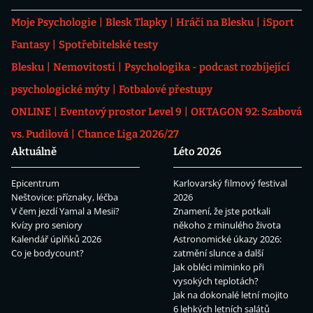
Moje Psychologie
Blesk Tlapky
Hráči na Blesku
iSport
Fantasy
Spotřebitelské testy
Blesku
Nemovitosti
Psychologika - podcast rozbíjející
psychologické mýty
Fotbalové přestupy
ONLINE
Eventový prostor Level 9
OKTAGON 92: Szabová
vs. Pudilová
Chance Liga 2026/27
Aktuálně
Léto 2026
Epicentrum
Karlovarský filmový festival
Neštovice: příznaky, léčba
2026
V čem jezdí Yamal a Mesii?
Znamení, že jste potkali
Kvízy pro seniory
někoho z minulého života
Kalendář úplňků 2026
Astronomické úkazy 2026:
Co je bodycount?
zatmění slunce a další
Jak obléci miminko při
vysokých teplotách?
Jak na dokonalé letní mojito
6 lehkých letních salátů