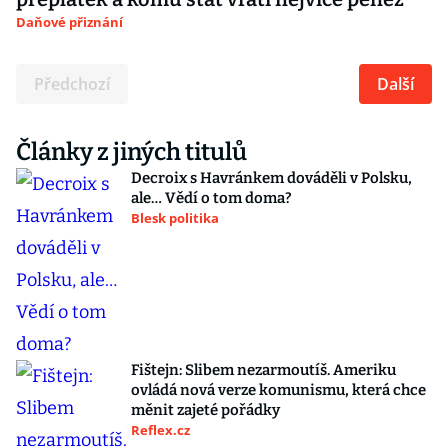
Daňové přiznání
Předchozí
Další
Články z jiných titulů
Decroix s Havránkem dováděli v Polsku,
ale… Vědí o tom doma?
Blesk politika
Fištejn: Slibem nezarmoutíš. Ameriku
ovládá nová verze komunismu, která chce
měnit zajeté pořádky
Reflex.cz