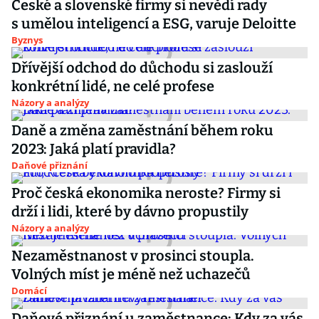
České a slovenské firmy si nevědí rady
s umělou inteligencí a ESG, varuje Deloitte
Byznys
Dřívější odchod do důchodu si zaslouží
konkrétní lidé, ne celé profese
Názory a analýzy
Daně a změna zaměstnání během roku
2023: Jaká platí pravidla?
Daňové přiznání
Proč česká ekonomika neroste? Firmy si
drží i lidi, které by dávno propustily
Názory a analýzy
Nezaměstnanost v prosinci stoupla.
Volných míst je méně než uchazečů
Domácí
Daňové přiznání u zaměstnance: Kdy za vás