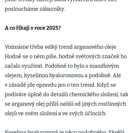
posloucháme zákazníky.
A co říkají v roce 2025?
Vnímáme třeba velký trend arganového oleje.
Hodně se o něm píše, hodně světových značek ho
začalo využívat. Podobně to bylo s mandlovým
olejem, kyselinou hyaluronovou a podobně. Ale
v zásadě jde opravdu jen o ten trend. Když se
podíváte úplně do detailů chemického složení, tak
se arganový olej příliš neliší od jiných rostlinných
olejů ve svém složení a ve svých účincích.
Kyselina hyaluronová je něco podobného. Skvělá