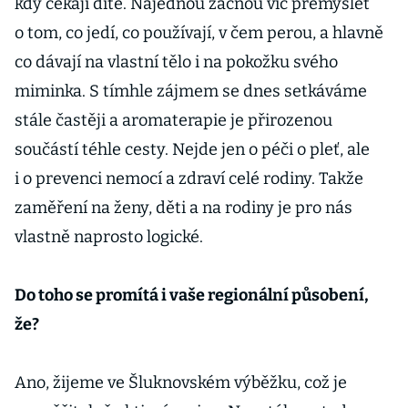
kdy čekají dítě. Najednou začnou víc přemýšlet
o tom, co jedí, co používají, v čem perou, a hlavně
co dávají na vlastní tělo i na pokožku svého
miminka. S tímhle zájmem se dnes setkáváme
stále častěji a aromaterapie je přirozenou
součástí téhle cesty. Nejde jen o péči o pleť, ale
i o prevenci nemocí a zdraví celé rodiny. Takže
zaměření na ženy, děti a na rodiny je pro nás
vlastně naprosto logické.
Do toho se promítá i vaše regionální působení,
že?
Ano, žijeme ve Šluknovském výběžku, což je