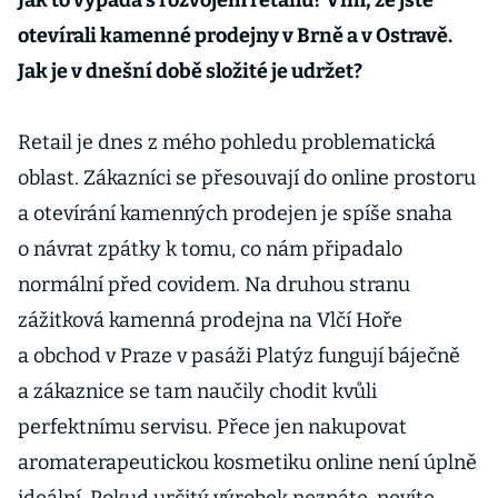
Jak to vypadá s rozvojem retailu? Vím, že jste
otevírali kamenné prodejny v Brně a v Ostravě.
Jak je v dnešní době složité je udržet?
Retail je dnes z mého pohledu problematická
oblast. Zákazníci se přesouvají do online prostoru
a otevírání kamenných prodejen je spíše snaha
o návrat zpátky k tomu, co nám připadalo
normální před covidem. Na druhou stranu
zážitková kamenná prodejna na Vlčí Hoře
a obchod v Praze v pasáži Platýz fungují báječně
a zákaznice se tam naučily chodit kvůli
perfektnímu servisu. Přece jen nakupovat
aromaterapeutickou kosmetiku online není úplně