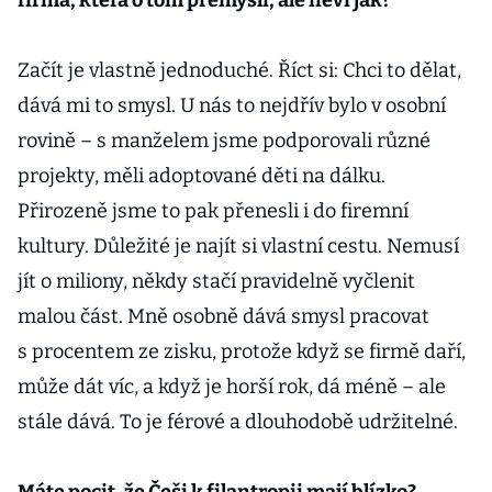
firma, která o tom přemýšlí, ale neví jak?
Začít je vlastně jednoduché. Říct si: Chci to dělat,
dává mi to smysl. U nás to nejdřív bylo v osobní
rovině – s manželem jsme podporovali různé
projekty, měli adoptované děti na dálku.
Přirozeně jsme to pak přenesli i do firemní
kultury. Důležité je najít si vlastní cestu. Nemusí
jít o miliony, někdy stačí pravidelně vyčlenit
malou část. Mně osobně dává smysl pracovat
s procentem ze zisku, protože když se firmě daří,
může dát víc, a když je horší rok, dá méně – ale
stále dává. To je férové a dlouhodobě udržitelné.