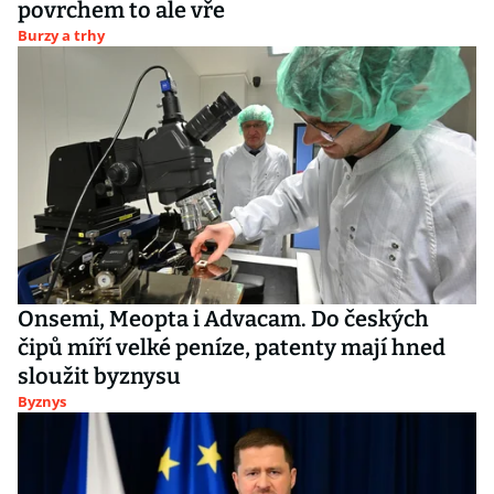
povrchem to ale vře
Burzy a trhy
Onsemi, Meopta i Advacam. Do českých
čipů míří velké peníze, patenty mají hned
sloužit byznysu
Byznys