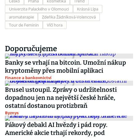
Česko
Praha
kosmetika
Trend
Univerzita Palackého v Olomouci
Krásná Lípa
aromaterapie
Zdeňka Žádníková-Volencová
Tour de Feminin
Vlčí hora
Doporučujeme
Banky se vrhají na bitcoin. Umožní nákup
kryptoměny přes mobilní aplikaci
Finance a bankovnictví
Brusel ustoupil. Zprávy o udržitelnosti
dopadnou jen na největší české hráče,
ostatní dostanou protizbraň
Byznys
Pákový debakl AI hvězdy i pád ropy.
Americké akcie trhají rekordy, pod