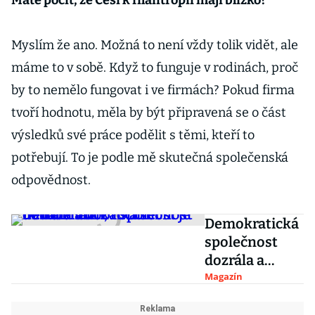
Máte pocit, že Češi k filantropii mají blízko?
Myslím že ano. Možná to není vždy tolik vidět, ale
máme to v sobě. Když to funguje v rodinách, proč
by to nemělo fungovat i ve firmách? Pokud firma
tvoří hodnotu, měla by být připravená se o část
výsledků své práce podělit s těmi, kteří to
potřebují. To je podle mě skutečná společenská
odpovědnost.
Demokratická
společnost
dozrála a
dobročinnost
Magazín
je už