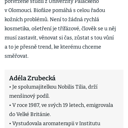
potvrzené studií z Univerzity Palackého
v Olomouci. Biofáze pomáhá s celou řadou
kožních problémů. Není to žádná rychlá
kosmetika, ošetření je třífázové, člověk se u něj
musí zastavit, věnovat si čas, zůstat s tou vůní
a to je přesně trend, ke kterému chceme
směřovat.
Adéla Zrubecká
• Je spolumajitelkou Nobilis Tilia, drží
menšinový podíl.
• V roce 1987, ve svých 19 letech, emigrovala
do Velké Británie.
• Vystudovala aromaterapii v Institutu