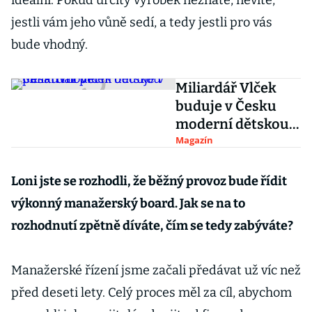
ideální. Pokud určitý výrobek neznáte, nevíte,
jestli vám jeho vůně sedí, a tedy jestli pro vás
bude vhodný.
Miliardář Vlček
buduje v Česku
moderní dětskou
paliativní péči
Magazín
Loni jste se rozhodli, že běžný provoz bude řídit
výkonný manažerský board. Jak se na to
rozhodnutí zpětně díváte, čím se tedy zabýváte?
Manažerské řízení jsme začali předávat už víc než
před deseti lety. Celý proces měl za cíl, abychom