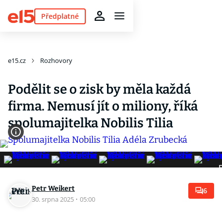
Předplatné
e15.cz
Rozhovory
Podělit se o zisk by měla každá
firma. Nemusí jít o miliony, říká
spolumajitelka Nobilis Tilia
F
Petr Weikert
6
30. srpna 2025
·
05:00