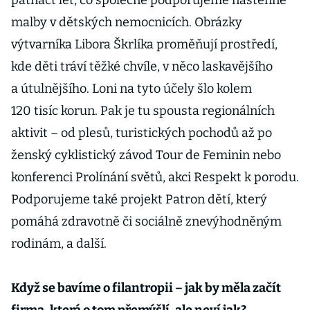
patnáct let, co společně podporujeme nástěnné
malby v dětských nemocnicích. Obrázky
výtvarníka Libora Škrlíka proměňují prostředí,
kde děti tráví těžké chvíle, v něco laskavějšího
a útulnějšího. Loni na tyto účely šlo kolem
120 tisíc korun. Pak je tu spousta regionálních
aktivit – od plesů, turistických pochodů až po
ženský cyklistický závod Tour de Feminin nebo
konferenci Prolínání světů, akci Respekt k porodu.
Podporujeme také projekt Patron dětí, který
pomáhá zdravotně či sociálně znevýhodněným
rodinám, a další.
Když se bavíme o filantropii – jak by měla začít