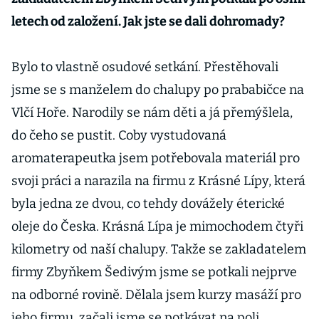
letech od založení. Jak jste se dali dohromady?
Bylo to vlastně osudové setkání. Přestěhovali
jsme se s manželem do chalupy po prababičce na
Vlčí Hoře. Narodily se nám děti a já přemýšlela,
do čeho se pustit. Coby vystudovaná
aromaterapeutka jsem potřebovala materiál pro
svoji práci a narazila na firmu z Krásné Lípy, která
byla jedna ze dvou, co tehdy dovážely éterické
oleje do Česka. Krásná Lípa je mimochodem čtyři
kilometry od naší chalupy. Takže se zakladatelem
firmy Zbyňkem Šedivým jsme se potkali nejprve
na odborné rovině. Dělala jsem kurzy masáží pro
jeho firmu, začali jsme se potkávat na poli