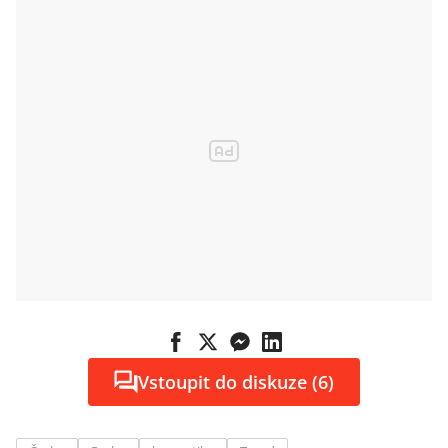
normální, říká
šéf nadace VIA
Vstoupit do diskuze (6)