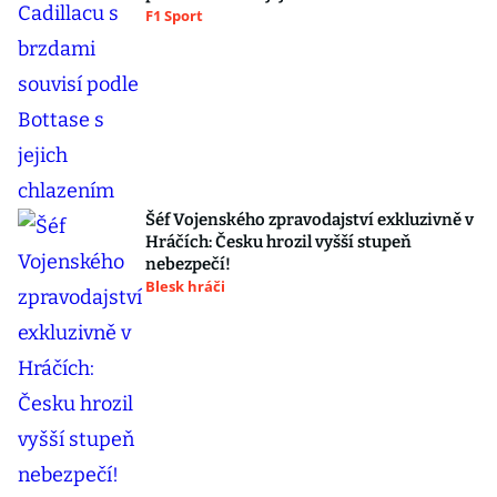
F1 Sport
Šéf Vojenského zpravodajství exkluzivně v
Hráčích: Česku hrozil vyšší stupeň
nebezpečí!
Blesk hráči