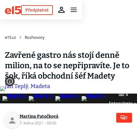
Předplatné
e15.cz
Rozhovory
Zavřené gastro nás stojí denně
milion, na to se nepřipravíte. Je to
šok, říká obchodní šéf Madety
5
Fotogalerie
Martina Patočková
1
7. ledna 2021
·
06:00