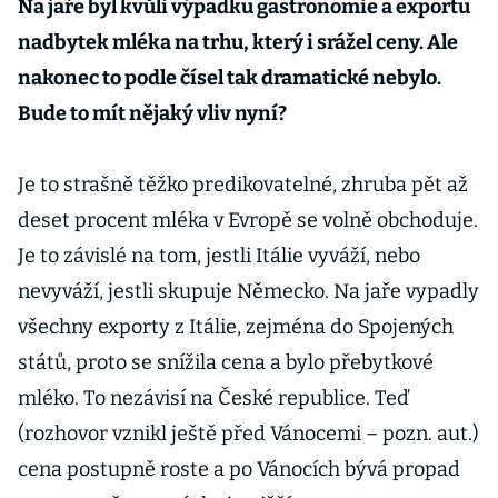
Na jaře byl kvůli výpadku gastronomie a exportu
nadbytek mléka na trhu, který i srážel ceny. Ale
nakonec to podle čísel tak dramatické nebylo.
Bude to mít nějaký vliv nyní?
Je to strašně těžko predikovatelné, zhruba pět až
deset procent mléka v Evropě se volně obchoduje.
Je to závislé na tom, jestli Itálie vyváží, nebo
nevyváží, jestli skupuje Německo. Na jaře vypadly
všechny exporty z Itálie, zejména do Spojených
států, proto se snížila cena a bylo přebytkové
mléko. To nezávisí na České republice. Teď
(rozhovor vznikl ještě před Vánocemi – pozn. aut.)
cena postupně roste a po Vánocích bývá propad