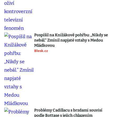
Pospíšil na Knížákově pohřbu: „Nikdy se
nebál.“ Zmínil napjaté vztahy s Medou
Mládkovou
Blesk.cz
Problémy Cadillacu s brzdami souvisí
podle Bottase s jejich chlazením