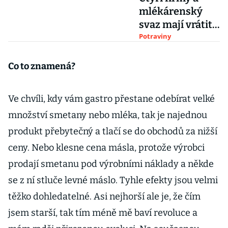
mlékárenský
svaz mají vrátit
přes 80 milionů
Potraviny
z evropských
dotací
Co to znamená?
Ve chvíli, kdy vám gastro přestane odebírat velké
množství smetany nebo mléka, tak je najednou
produkt přebytečný a tlačí se do obchodů za nižší
ceny. Nebo klesne cena másla, protože výrobci
prodají smetanu pod výrobními náklady a někde
se z ní stluče levné máslo. Tyhle efekty jsou velmi
těžko dohledatelné. Asi nejhorší ale je, že čím
jsem starší, tak tím méně mě baví revoluce a