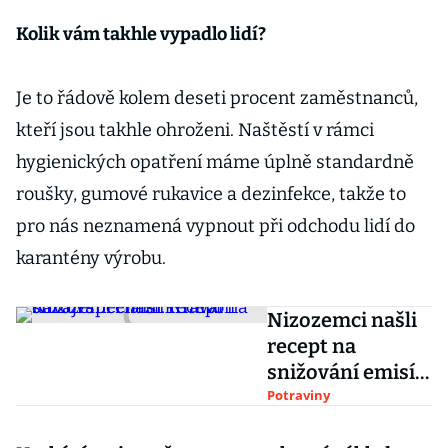
Kolik vám takhle vypadlo lidí?
Je to řádově kolem deseti procent zaměstnanců,
kteří jsou takhle ohroženi. Naštěstí v rámci
hygienických opatření máme úplně standardně
roušky, gumové rukavice a dezinfekce, takže to
pro nás neznamená vypnout při odchodu lidí do
karantény výrobu.
Nizozemci našli
recept na
snižování emisí.
Kravám dávají
Potraviny
speciální krmivo