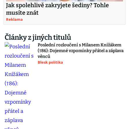
Jak spolehlivě zakryjete šediny? Tohle
musíte znát
Reklama
Články z jiných titulů
Poslední rozloučení s Milanem Knížákem
(†86): Dojemné vzpomínky přátel a záplava
věnců
Blesk politika