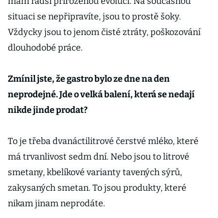
mám radši přirozenou evoluci. Na současnou
situaci se nepřipravíte, jsou to prostě šoky.
Vždycky jsou to jenom čisté ztráty, poškozování
dlouhodobé práce.
Zmínil jste, že gastro bylo ze dne na den
neprodejné. Jde o velká balení, která se nedají
nikde jinde prodat?
To je třeba dvanáctilitrové čerstvé mléko, které
má trvanlivost sedm dní. Nebo jsou to litrové
smetany, kbelíkové varianty tavených sýrů,
zakysaných smetan. To jsou produkty, které
nikam jinam neprodáte.