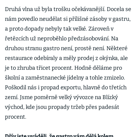
Druhá vlna už byla trošku očekávanější. Docela se
nám povedlo neudělat si přílišné zásoby v gastru,
a proto dopady nebyly tak velké. Zároveň v
řetězcích už neproběhlo předzásobování. Na
druhou stranu gastro není, prostě není. Některé
restaurace odebíraly a měly prodej z okýnka, ale
je to zhruba třicet procent. Hodně děláme pro
školní a zaměstnanecké jídelny a tohle zmizelo.
Poškodil nás i propad exportu, hlavně do třetích
zemí. Jsme poměrně velký vývozce na Blízký
východ, kde jsou propady tržeb přes padesát
procent.
Dřív jste uváděli, že gastro vám dělá kolem