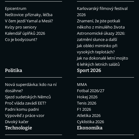
Epicentrum
Karlovarský filmový festival
Neštovice: příznaky, léčba
2026
V čem jezdí Yamal a Mesii?
Znamení, že jste potkali
Kvízy pro seniory
někoho z minulého života
Kalendář úplňků 2026
Astronomické úkazy 2026:
Co je bodycount?
zatmění slunce a další
Jak obléci miminko při
vysokých teplotách?
Jak na dokonalé letní mojito
6 lehkých letních salátů
Politika
Sport 2026
Nová superdávka: kdo na ní
MMA
dosáhne?
Fotbal 2026/27
Sjezd sudetských Němců
Hokej 2026
Proč vláda zavádí EET?
Tenis 2026
Padni komu padni
F1 2026
Výpověď z práce vzor
Atletika 2026
Divoký kačer
Cyklistika 2026
Technologie
Ekonomika