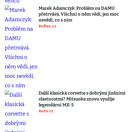
Marek Adamczyk: Problém na DAMU
přetrvává. Všichni o něm vědí, jen moc
nevědí, co s ním
Reflex.cz
Další klasická corvette s dobrými jízdními
vlastnostmi? Mitsuoka znovu využije
legendární MX-5
Auto.cz